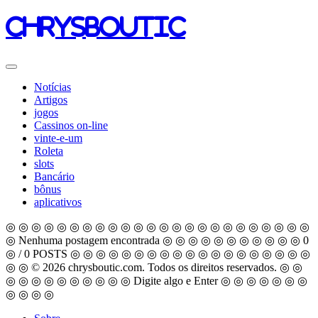
chrysboutic
Notícias
Artigos
jogos
Cassinos on-line
vinte-e-um
Roleta
slots
Bancário
bônus
aplicativos
◎ ◎ ◎ ◎ ◎ ◎ ◎ ◎ ◎ ◎ ◎ ◎ ◎ ◎ ◎ ◎ ◎ ◎ ◎ ◎ ◎ ◎ ◎ ◎
◎ Nenhuma postagem encontrada ◎ ◎ ◎ ◎ ◎ ◎ ◎ ◎ ◎ ◎ ◎ 0
◎ / 0 POSTS ◎ ◎ ◎ ◎ ◎ ◎ ◎ ◎ ◎ ◎ ◎ ◎
◎ ◎ ◎ ◎ ◎ ◎ ◎
◎ ◎ © 2026 chrysboutic.com. Todos os direitos reservados. ◎ ◎
◎ ◎ ◎ ◎ ◎ ◎ ◎ ◎ ◎ ◎ Digite algo e Enter ◎ ◎ ◎ ◎ ◎ ◎ ◎
◎ ◎ ◎ ◎