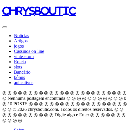
chrysboutic
Notícias
Artigos
jogos
Cassinos on-line
vinte-e-um
Roleta
slots
Bancário
bônus
aplicativos
◎ ◎ ◎ ◎ ◎ ◎ ◎ ◎ ◎ ◎ ◎ ◎ ◎ ◎ ◎ ◎ ◎ ◎ ◎ ◎ ◎ ◎ ◎ ◎
◎ Nenhuma postagem encontrada ◎ ◎ ◎ ◎ ◎ ◎ ◎ ◎ ◎ ◎ ◎ 0
◎ / 0 POSTS ◎ ◎ ◎ ◎ ◎ ◎ ◎ ◎ ◎ ◎ ◎ ◎
◎ ◎ ◎ ◎ ◎ ◎ ◎
◎ ◎ © 2026 chrysboutic.com. Todos os direitos reservados. ◎ ◎
◎ ◎ ◎ ◎ ◎ ◎ ◎ ◎ ◎ ◎ Digite algo e Enter ◎ ◎ ◎ ◎ ◎ ◎ ◎
◎ ◎ ◎ ◎