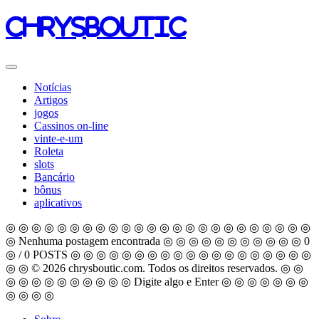
chrysboutic
Notícias
Artigos
jogos
Cassinos on-line
vinte-e-um
Roleta
slots
Bancário
bônus
aplicativos
◎ ◎ ◎ ◎ ◎ ◎ ◎ ◎ ◎ ◎ ◎ ◎ ◎ ◎ ◎ ◎ ◎ ◎ ◎ ◎ ◎ ◎ ◎ ◎
◎ Nenhuma postagem encontrada ◎ ◎ ◎ ◎ ◎ ◎ ◎ ◎ ◎ ◎ ◎ 0
◎ / 0 POSTS ◎ ◎ ◎ ◎ ◎ ◎ ◎ ◎ ◎ ◎ ◎ ◎
◎ ◎ ◎ ◎ ◎ ◎ ◎
◎ ◎ © 2026 chrysboutic.com. Todos os direitos reservados. ◎ ◎
◎ ◎ ◎ ◎ ◎ ◎ ◎ ◎ ◎ ◎ Digite algo e Enter ◎ ◎ ◎ ◎ ◎ ◎ ◎
◎ ◎ ◎ ◎