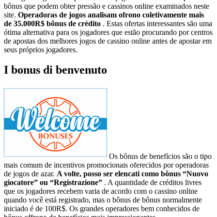
bônus que podem obter pressão e cassinos online examinados neste
site.
Operadoras de jogos analisam ofrono coletivamente mais
de 35.000R$ bônus de crédito
. Estas ofertas interessantes são uma
ótima alternativa para os jogadores que estão procurando por centros
de apostas dos melhores jogos de cassino online antes de apostar em
seus próprios jogadores.
I bonus di benvenuto
Os bônus de benefícios são o tipo
mais comum de incentivos promocionais oferecidos por operadoras
de jogos de azar.
A volte, posso ser elencati como bônus “Nuovo
giocatore” ou “Registrazione”
. A quantidade de créditos livres
que os jogadores recebem varia de acordo com o cassino online
quando você está registrado, mas o bônus de bônus normalmente
iniciado é de 100R$. Os grandes operadores bem conhecidos de