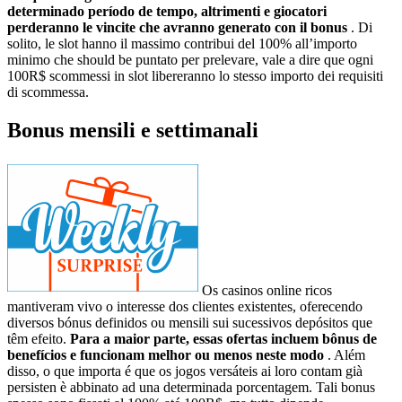
determinado período de tempo, altrimenti e giocatori
perderanno le vincite che avranno generato con il bonus
. Di
solito, le slot hanno il massimo contribui del 100% all’importo
minimo che should be puntato per prelevare, vale a dire que ogni
100R$ scommessi in slot libereranno lo stesso importo dei requisiti
di scommessa.
Bonus mensili e settimanali
Os casinos online ricos
mantiveram vivo o interesse dos clientes existentes, oferecendo
diversos bónus definidos ou mensili sui sucessivos depósitos que
têm efeito.
Para a maior parte, essas ofertas incluem bônus de
benefícios e funcionam melhor ou menos neste modo
. Além
disso, o que importa é que os jogos versáteis ai loro contam già
persisten è abbinato ad una determinada porcentagem. Tali bonus