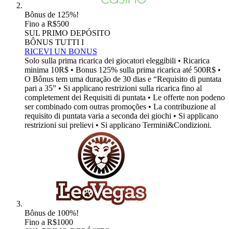
Bônus de 125%!
Fino a R$500
SUL PRIMO DEPÓSITO
BÔNUS TUTTI I
RICEVI UN BONUS
Solo sulla prima ricarica dei giocatori eleggibili • Ricarica
minima 10R$ • Bonus 125% sulla prima ricarica até 500R$ •
O Bônus tem uma duração de 30 dias e “Requisito di puntata
pari a 35” • Si applicano restrizioni sulla ricarica fino al
completement dei Requisiti di puntata • Le offerte non podeno
ser combinado com outras promoções • La contribuzione al
requisito di puntata varia a seconda dei giochi • Si applicano
restrizioni sui prelievi • Si applicano Termini&Condizioni.
Bônus de 100%!
Fino a R$1000