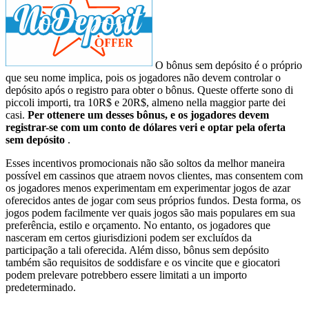
O bônus sem depósito é o próprio
que seu nome implica, pois os jogadores não devem controlar o
depósito após o registro para obter o bônus. Queste offerte sono di
piccoli importi, tra 10R$ e 20R$, almeno nella maggior parte dei
casi.
Per ottenere um desses bônus, e os jogadores devem
registrar-se com um conto de dólares veri e optar pela oferta
sem depósito
.
Esses incentivos promocionais não são soltos da melhor maneira
possível em cassinos que atraem novos clientes, mas consentem com
os jogadores menos experimentam em experimentar jogos de azar
oferecidos antes de jogar com seus próprios fundos. Desta forma, os
jogos podem facilmente ver quais jogos são mais populares em sua
preferência, estilo e orçamento. No entanto, os jogadores que
nasceram em certos giurisdizioni podem ser excluídos da
participação a tali oferecida. Além disso, bônus sem depósito
também são requisitos de soddisfare e os vincite que e giocatori
podem prelevare potrebbero essere limitati a un importo
predeterminado.