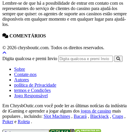
Lembre-se de que há a possibilidade de entrar em contato com os
representantes do serviço de clientes do cassino para ajudá-los
sempre que quiser: os agentes de suporte aos cassinos estão sempre
disponíveis em qualquer momento e em qualquer lugar para ajudá-
los.
COMENTÁRIOS
© 2026 chrysboutic.com. Todos os direitos reservados.
Digita qualcosa e premi Invio
Sobre
Contate-nos
Autores
política de Privacidade
termos e Condições
Jogo Responsável
Em ChrysbOutic.com você pode ler as últimas notícias da indústria
de iGaming e aprender a jogar alguns dos
jogos de cassino
mais
populares , incluindo:
Slot Machines
,
Bacará
,
Blackjack
,
Craps
,
Poker
e
Roleta
.