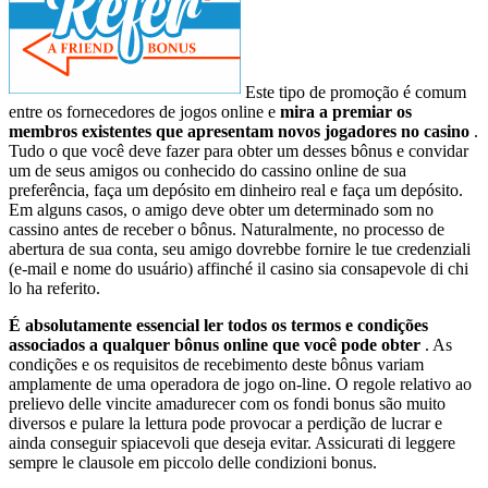
Este tipo de promoção é comum
entre os fornecedores de jogos online e
mira a premiar os
membros existentes que apresentam novos jogadores no casino
.
Tudo o que você deve fazer para obter um desses bônus e convidar
um de seus amigos ou conhecido do cassino online de sua
preferência, faça um depósito em dinheiro real e faça um depósito.
Em alguns casos, o amigo deve obter um determinado som no
cassino antes de receber o bônus. Naturalmente, no processo de
abertura de sua conta, seu amigo dovrebbe fornire le tue credenziali
(e-mail e nome do usuário) affinché il casino sia consapevole di chi
lo ha referito.
É absolutamente essencial ler todos os termos e condições
associados a qualquer bônus online que você pode obter
. As
condições e os requisitos de recebimento deste bônus variam
amplamente de uma operadora de jogo on-line. O regole relativo ao
prelievo delle vincite amadurecer com os fondi bonus são muito
diversos e pulare la lettura pode provocar a perdição de lucrar e
ainda conseguir spiacevoli que deseja evitar. Assicurati di leggere
sempre le clausole em piccolo delle condizioni bonus.