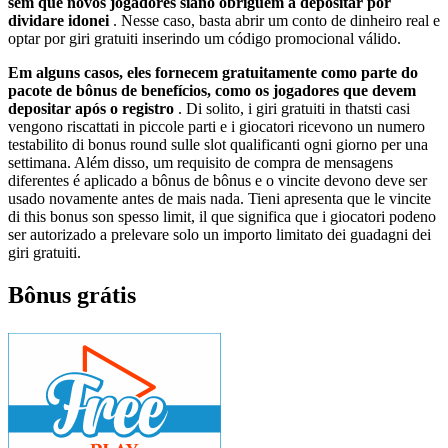
sem que novos jogadores siano obriguem a depositar por
dividare idonei
. Nesse caso, basta abrir um conto de dinheiro real e
optar por giri gratuiti inserindo um código promocional válido.
Em alguns casos, eles fornecem gratuitamente como parte do
pacote de bônus de benefícios, como os jogadores que devem
depositar após o registro
. Di solito, i giri gratuiti in thatsti casi
vengono riscattati in piccole parti e i giocatori ricevono un numero
testabilito di bonus round sulle slot qualificanti ogni giorno per una
settimana. Além disso, um requisito de compra de mensagens
diferentes é aplicado a bônus de bônus e o vincite devono deve ser
usado novamente antes de mais nada. Tieni apresenta que le vincite
di this bonus son spesso limit, il que significa que i giocatori podeno
ser autorizado a prelevare solo un importo limitato dei guadagni dei
giri gratuiti.
Bônus grátis