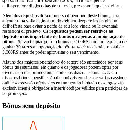
spesso sono fissati al 100% até 100R$, ma tutto dipende
dall’operatore di gioco basato sul web, pressione il quale si gioca.
Além dos requisitos de scommessa dipendono deste bônus, para
ancorar uma volta e giocatori dovrebbero leggere les condizioni
dell’offerta para evitar a perda de seu loro vincie ou le eventuali
restrisioni di prelievo.
Os requisitos podem ser relativos ao
depósito mais importante do bônus ou apenas à importação do
bônus
. Se você optar por um bônus de 100R$ com um requisito de
ganhar 30 vezes a importação do bônus, você receberá um total de
3.000R$ antes de poder aproveitar o seu vencimento.
Alguns dos maiores operadores do settore são apreciados por seus
bônus de settimanali em quanto e os jogadores podem optar por
diversas ofertas promocionais todos os dias da settimana. Além
disso, os bônus mensili estão disponíveis em sites de vários cassinos
online – esses são oferecidos em um tempo limitado e os jogos são
exclusivamente obrigados a inserir códigos válidos para participar de
tal promoção.
Bônus sem depósito