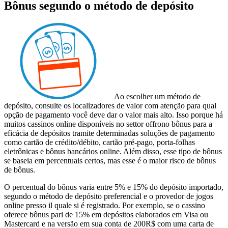
Bônus segundo o método de depósito
Ao escolher um método de
depósito, consulte os localizadores de valor com atenção para qual
opção de pagamento você deve dar o valor mais alto. Isso porque há
muitos cassinos online disponíveis no settor offrono bônus para a
eficácia de depósitos tramite determinadas soluções de pagamento
como cartão de crédito/débito, cartão pré-pago, porta-folhas
eletrônicas e bônus bancários online. Além disso, esse tipo de bônus
se baseia em percentuais certos, mas esse é o maior risco de bônus
de bônus.
O percentual do bônus varia entre 5% e 15% do depósito importado,
segundo o método de depósito preferencial e o provedor de jogos
online presso il quale si é registrado. Por exemplo, se o cassino
oferece bônus pari de 15% em depósitos elaborados em Visa ou
Mastercard e na versão em sua conta de 200R$ com uma carta de