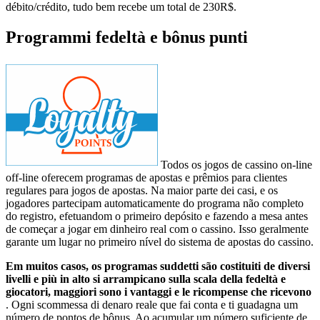
débito/crédito, tudo bem recebe um total de 230R$.
Programmi fedeltà e bônus punti
Todos os jogos de cassino on-line
off-line oferecem programas de apostas e prêmios para clientes
regulares para jogos de apostas. Na maior parte dei casi, e os
jogadores partecipam automaticamente do programa não completo
do registro, efetuandom o primeiro depósito e fazendo a mesa antes
de começar a jogar em dinheiro real com o cassino. Isso geralmente
garante um lugar no primeiro nível do sistema de apostas do cassino.
Em muitos casos, os programas suddetti são costituiti de diversi
livelli e più in alto si arrampicano sulla scala della fedeltà e
giocatori, maggiori sono i vantaggi e le ricompense che ricevono
. Ogni scommessa di denaro reale que fai conta e ti guadagna um
número de pontos de bônus. Ao acumular um número suficiente de