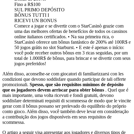
Fino a R$100
SUL PRIMO DEPÓSITO
BÔNUS TUTTI I
RICEVI UN BONUS
Comece a jogar e se divertir com o StarCasinò grazie com
uma das melhores ofertas de benefícios de todos os cassinos
online italianos certificados. • Na sua primeira rica, o
StarCasinò oferece um bônus fantástico de 200% até 100R$ e
50 jogos grátis no slot Starburst. • E este é apenas o início:
você pode receber outros bônus em 3 ricas seguidas, por um
total de 1.000R$ de bônus, para brincar e se divertir com seus
jogos preferidos!
Além disso, aconselhe-se com giocatori di familiarizzarsi con les
condizioni que devono soddisfare quando participar de tali offerte
promozionali.
Spesso, que são requisitos mínimos de depósito
que os jogadores devem arriscar para obter bônus
. Quel que é
mais importante, uma volta ricevuti e fondi gratuiti, devono
soddisfare determinati requisiti di scommessa de modo que le vincite
gerar com il bônus possano ser prelevado do equilíbrio do próprio
conto gioco. Além disso, você também deve levar em consideração
a contribuição dos jogos disponíveis em seus requisitos de
scommessa.
O artigo a seguir visa apresentar aos jogadores e diversos tipos de