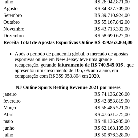
julho
R$ 26.942.871,00
Agosto
R$ 34.327.709,00
Setembro
R$ 39.710.924,00
Outubro
R$ 55.167.842,00
Novembro
R$ 43.713.332,00
Dezembro
R$ 58.690.627,00
Receita Total de Apostas Esportivas Online
R$ 359.953.804,00
Após o período de pandemia global, o mercado de apostas
esportivas online em New Jersey teve uma grande
recuperação, gerando
faturamento de R$ 740.545.016
, que
apresentou um crescimento de 105,7% ano a ano, em
comparação com R$ 359.953.804 em 2020.
NJ Online Sports Betting Revenue 2021 por meses
janeiro
R$ 74.136.826,00
fevereiro
R$ 42.853.819,00
Março
R$ 56.485.521,00
Abril
R$ 47.631.275,00
maio
R$ 48.136.935,00
junho
R$ 62.163.105,00
julho
R$ 50.676.328,00