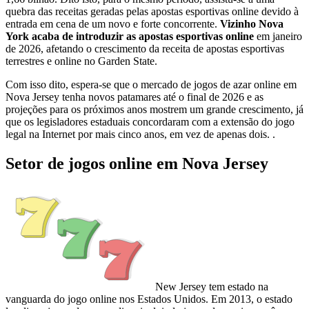
quebra das receitas geradas pelas apostas esportivas online devido à
entrada em cena de um novo e forte concorrente.
Vizinho Nova
York acaba de introduzir as apostas esportivas online
em janeiro
de 2026, afetando o crescimento da receita de apostas esportivas
terrestres e online no Garden State.
Com isso dito, espera-se que o mercado de jogos de azar online em
Nova Jersey tenha novos patamares até o final de 2026 e as
projeções para os próximos anos mostrem um grande crescimento, já
que os legisladores estaduais concordaram com a extensão do jogo
legal na Internet por mais cinco anos, em vez de apenas dois. .
Setor de jogos online em Nova Jersey
New Jersey tem estado na
vanguarda do jogo online nos Estados Unidos. Em 2013, o estado