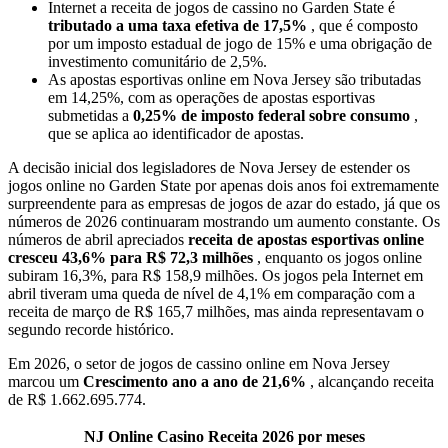
Internet a receita de jogos de cassino no Garden State é
tributado a uma taxa efetiva de 17,5%
, que é composto
por um imposto estadual de jogo de 15% e uma obrigação de
investimento comunitário de 2,5%.
As apostas esportivas online em Nova Jersey são tributadas
em 14,25%, com as operações de apostas esportivas
submetidas a
0,25% de imposto federal sobre consumo
,
que se aplica ao identificador de apostas.
A decisão inicial dos legisladores de Nova Jersey de estender os
jogos online no Garden State por apenas dois anos foi extremamente
surpreendente para as empresas de jogos de azar do estado, já que os
números de 2026 continuaram mostrando um aumento constante. Os
números de abril apreciados
receita de apostas esportivas online
cresceu 43,6% para R$ 72,3 milhões
, enquanto os jogos online
subiram 16,3%, para R$ 158,9 milhões. Os jogos pela Internet em
abril tiveram uma queda de nível de 4,1% em comparação com a
receita de março de R$ 165,7 milhões, mas ainda representavam o
segundo recorde histórico.
Em 2026, o setor de jogos de cassino online em Nova Jersey
marcou um
Crescimento ano a ano de 21,6%
, alcançando receita
de R$ 1.662.695.774.
NJ Online Casino Receita 2026 por meses