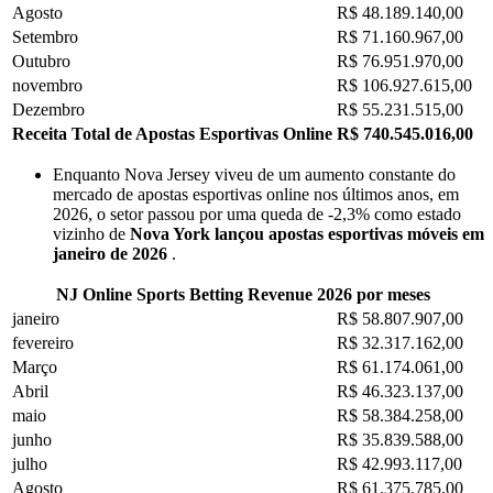
Agosto
R$ 48.189.140,00
Setembro
R$ 71.160.967,00
Outubro
R$ 76.951.970,00
novembro
R$ 106.927.615,00
Dezembro
R$ 55.231.515,00
Receita Total de Apostas Esportivas Online
R$ 740.545.016,00
Enquanto Nova Jersey viveu de um aumento constante do
mercado de apostas esportivas online nos últimos anos, em
2026, o setor passou por uma queda de -2,3% como estado
vizinho de
Nova York lançou apostas esportivas móveis em
janeiro de 2026
.
NJ Online Sports Betting Revenue 2026 por meses
janeiro
R$ 58.807.907,00
fevereiro
R$ 32.317.162,00
Março
R$ 61.174.061,00
Abril
R$ 46.323.137,00
maio
R$ 58.384.258,00
junho
R$ 35.839.588,00
julho
R$ 42.993.117,00
Agosto
R$ 61.375.785,00