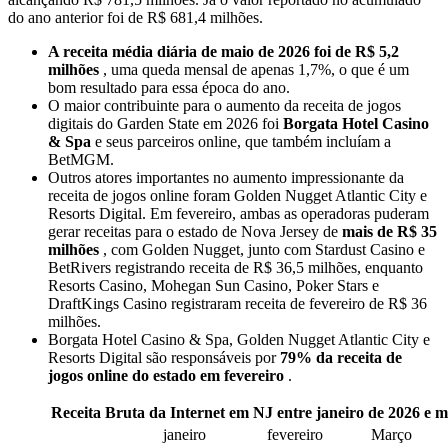
do ano anterior foi de R$ 681,4 milhões.
A receita média diária de maio de 2026 foi de R$ 5,2
milhões
, uma queda mensal de apenas 1,7%, o que é um
bom resultado para essa época do ano.
O maior contribuinte para o aumento da receita de jogos
digitais do Garden State em 2026 foi
Borgata Hotel Casino
& Spa
e seus parceiros online, que também incluíam a
BetMGM.
Outros atores importantes no aumento impressionante da
receita de jogos online foram Golden Nugget Atlantic City e
Resorts Digital. Em fevereiro, ambas as operadoras puderam
gerar receitas para o estado de Nova Jersey de
mais de R$ 35
milhões
, com Golden Nugget, junto com Stardust Casino e
BetRivers registrando receita de R$ 36,5 milhões, enquanto
Resorts Casino, Mohegan Sun Casino, Poker Stars e
DraftKings Casino registraram receita de fevereiro de R$ 36
milhões.
Borgata Hotel Casino & Spa, Golden Nugget Atlantic City e
Resorts Digital são responsáveis ​​por
79% da receita de
jogos online do estado em fevereiro
.
Receita Bruta da Internet em NJ entre janeiro de 2026 e 
janeiro
fevereiro
Março