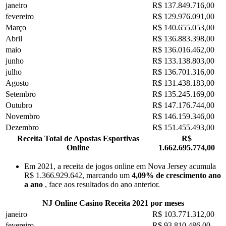
janeiro
R$ 137.849.716,00
fevereiro
R$ 129.976.091,00
Março
R$ 140.655.053,00
Abril
R$ 136.883.398,00
maio
R$ 136.016.462,00
junho
R$ 133.138.803,00
julho
R$ 136.701.316,00
Agosto
R$ 131.438.183,00
Setembro
R$ 135.245.169,00
Outubro
R$ 147.176.744,00
Novembro
R$ 146.159.346,00
Dezembro
R$ 151.455.493,00
Receita Total de Apostas Esportivas
R$
Online
1.662.695.774,00
Em 2021, a receita de jogos online em Nova Jersey acumula
R$ 1.366.929.642, marcando um
4,09% de crescimento ano
a ano
, face aos resultados do ano anterior.
NJ Online Casino Receita 2021 por meses
janeiro
R$ 103.771.312,00
fevereiro
R$ 93.810.486,00