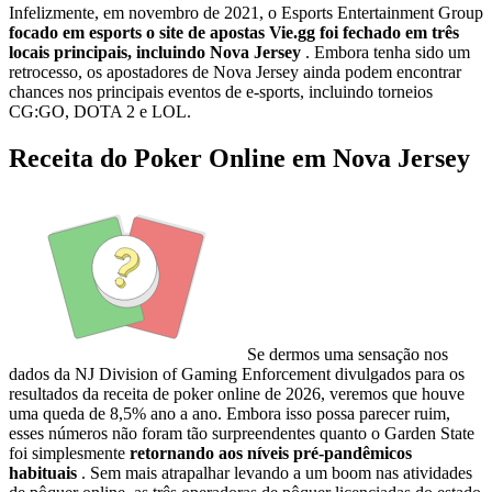
Infelizmente, em novembro de 2021, o Esports Entertainment Group
focado em esports o site de apostas Vie.gg foi fechado em três
locais principais, incluindo Nova Jersey
. Embora tenha sido um
retrocesso, os apostadores de Nova Jersey ainda podem encontrar
chances nos principais eventos de e-sports, incluindo torneios
CG:GO, DOTA 2 e LOL.
Receita do Poker Online em Nova Jersey
Se dermos uma sensação nos
dados da NJ Division of Gaming Enforcement divulgados para os
resultados da receita de poker online de 2026, veremos que houve
uma queda de 8,5% ano a ano. Embora isso possa parecer ruim,
esses números não foram tão surpreendentes quanto o Garden State
foi simplesmente
retornando aos níveis pré-pandêmicos
habituais
. Sem mais atrapalhar levando a um boom nas atividades