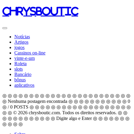
chrysboutic
Notícias
Artigos
jogos
Cassinos on-line
vinte-e-um
Roleta
slots
Bancário
bônus
aplicativos
◎ ◎ ◎ ◎ ◎ ◎ ◎ ◎ ◎ ◎ ◎ ◎ ◎ ◎ ◎ ◎ ◎ ◎ ◎ ◎ ◎ ◎ ◎ ◎
◎ Nenhuma postagem encontrada ◎ ◎ ◎ ◎ ◎ ◎ ◎ ◎ ◎ ◎ ◎ 0
◎ / 0 POSTS ◎ ◎ ◎ ◎ ◎ ◎ ◎ ◎ ◎ ◎ ◎ ◎
◎ ◎ ◎ ◎ ◎ ◎ ◎
◎ ◎ © 2026 chrysboutic.com. Todos os direitos reservados. ◎ ◎
◎ ◎ ◎ ◎ ◎ ◎ ◎ ◎ ◎ ◎ Digite algo e Enter ◎ ◎ ◎ ◎ ◎ ◎ ◎
◎ ◎ ◎ ◎