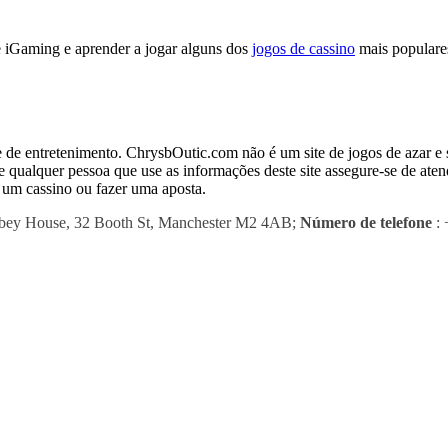
e iGaming e aprender a jogar alguns dos
jogos de cassino
mais populares
e de entretenimento.
ChrysbOutic.com não é um site de jogos de azar e
ualquer pessoa que use as informações deste site assegure-se de atende
m um cassino ou fazer uma aposta.
bey House, 32 Booth St, Manchester M2 4AB;
Número de telefone
: 