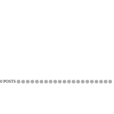
 / 0 POSTS ◎ ◎ ◎ ◎ ◎ ◎ ◎ ◎ ◎ ◎ ◎ ◎
◎ ◎ ◎ ◎ ◎ ◎ ◎ ◎ ◎