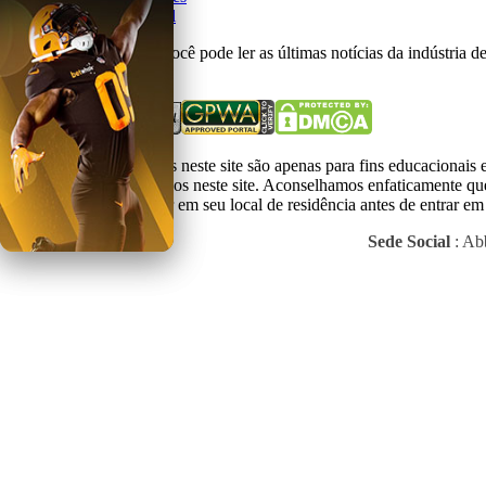
Jogo Responsável
Em ChrysbOutic.com você pode ler as últimas notícias da indústria d
Roleta
.
As informações contidas neste site são apenas para fins educacionais 
sala de pôquer anunciados neste site.
Aconselhamos enfaticamente que q
das leis de jogos de azar em seu local de residência antes de entrar e
Sede Social
: Ab