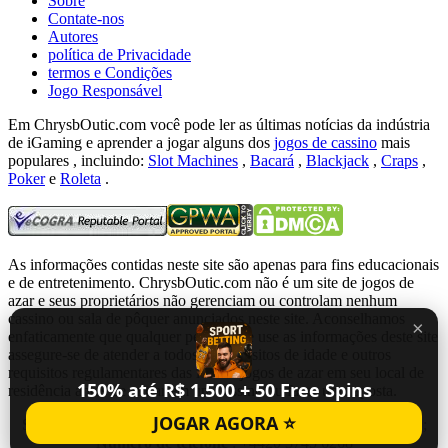
Sobre
Contate-nos
Autores
política de Privacidade
termos e Condições
Jogo Responsável
Em ChrysbOutic.com você pode ler as últimas notícias da indústria
de iGaming e aprender a jogar alguns dos
jogos de cassino
mais
populares , incluindo:
Slot Machines
,
Bacará
,
Blackjack
,
Craps
,
Poker
e
Roleta
.
As informações contidas neste site são apenas para fins educacionais
e de entretenimento.
ChrysbOutic.com não é um site de jogos de
azar e seus proprietários não gerenciam ou controlam nenhum
cassino ou sala de pôquer anunciados neste site.
Aconselhamos
×
enfaticamente que qualquer pessoa que use as informações deste site
assegure-se de atender a todos os requisitos de idade e outros
requisitos regulamentares das leis de jogos de azar em seu local de
150% até R$ 1.500 + 50 Free Spins
residência antes de entrar em um cassino ou fazer uma aposta.
JOGAR AGORA ⭐
Sede Social
: Abbey House, 32 Booth St, Manchester M2 4AB;
Número de telefone
: +4420 3745 6268