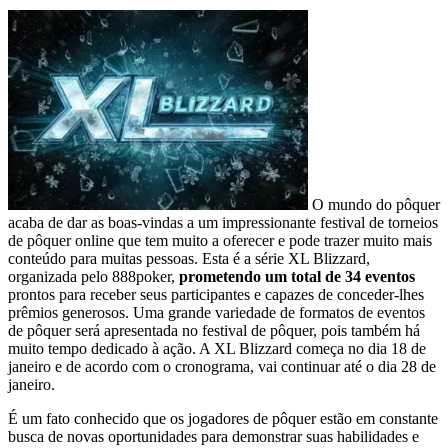
O mundo do pôquer
acaba de dar as boas-vindas a um impressionante festival de torneios
de pôquer online que tem muito a oferecer e pode trazer muito mais
conteúdo para muitas pessoas. Esta é a série XL Blizzard,
organizada pelo 888poker,
prometendo um total de 34 eventos
prontos para receber seus participantes e capazes de conceder-lhes
prêmios generosos. Uma grande variedade de formatos de eventos
de pôquer será apresentada no festival de pôquer, pois também há
muito tempo dedicado à ação. A XL Blizzard começa no dia 18 de
janeiro e de acordo com o cronograma, vai continuar até o dia 28 de
janeiro.
É um fato conhecido que os jogadores de pôquer estão em constante
busca de novas oportunidades para demonstrar suas habilidades e