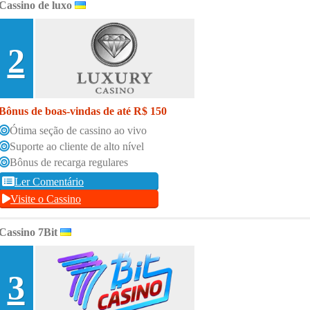
Cassino de luxo
2
Bônus de boas-vindas de até R$ 150
Ótima seção de cassino ao vivo
Suporte ao cliente de alto nível
Bônus de recarga regulares
Ler Comentário
Visite o Cassino
Cassino 7Bit
3