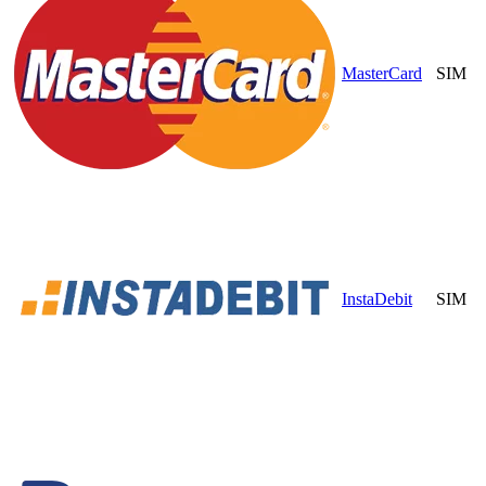
MasterCard
SIM
InstaDebit
SIM