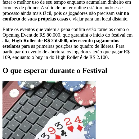
fazer o melhor uso de seu tempo enquanto acumulam dinheiro em
torneios de pôquer. A série de poker online está tornando esse
processo ainda mais fácil, pois os jogadores não precisam sair
no
conforto de suas próprias casas
e viajar para um local distante.
Entre os eventos que valem a pena confira estão torneios como o
Opening Event de R$ 80.000, que garantirá o início do festival em
alta,
High Roller de R$ 250.000, oferecendo pagamentos
estelares
para as primeiras posições no quadro de líderes. Para
participar do evento de abertura, os jogadores terão que pagar R$
109, enquanto o buy-in do High Roller é de R$ 2.100.
O que esperar durante o Festival