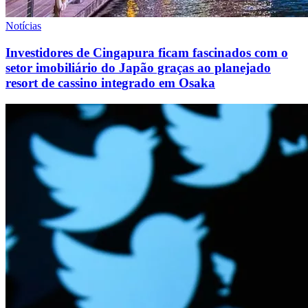
Notícias
Investidores de Cingapura ficam fascinados com o
setor imobiliário do Japão graças ao planejado
resort de cassino integrado em Osaka