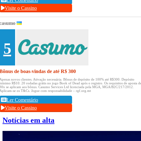
Ler Comentário
Visite o Cassino
casumo
5
Bônus de boas-vindas de até R$ 300
Apenas novos clientes.
Ativação necessária.
Bônus de depósito de 100% até R$300.
Depósito
mínimo R$10.
20 rodadas grátis no jogo Book of Dead após o registro.
Os requisitos de aposta d
30x se aplicam aos bônus.
Casumo Services Ltd licenciada pela MGA, MGA/B2C/217/2012.
Aplicam-se os T&Cs.
Jogue com responsabilidade – rgf.org.mt
Ler Comentário
Visite o Cassino
Notícias em alta