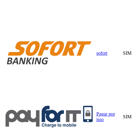
sofort
SIM
Pagar por
SIM
isso