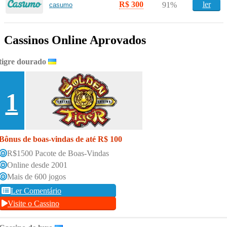
R$ 300
ler
91%
casumo
Cassinos Online Aprovados
tigre dourado
1
Bônus de boas-vindas de até R$ 100
R$1500 Pacote de Boas-Vindas
Online desde 2001
Mais de 600 jogos
Ler Comentário
Visite o Cassino