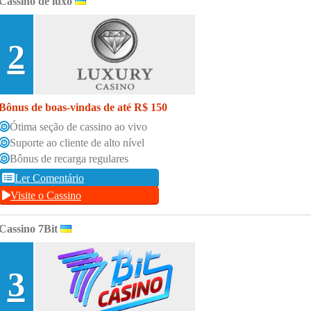
Cassino de luxo
2
Bônus de boas-vindas de até R$ 150
Ótima seção de cassino ao vivo
Suporte ao cliente de alto nível
Bônus de recarga regulares
Ler Comentário
Visite o Cassino
Cassino 7Bit
3