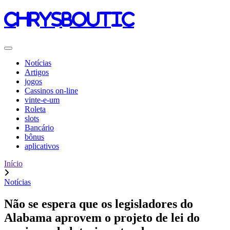
chrysboutic
Notícias
Artigos
jogos
Cassinos on-line
vinte-e-um
Roleta
slots
Bancário
bônus
aplicativos
Início
Notícias
Não se espera que os legisladores do
Alabama aprovem o projeto de lei do