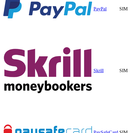
PayPal
SIM
Skrill
SIM
PaySafeCard
SIM