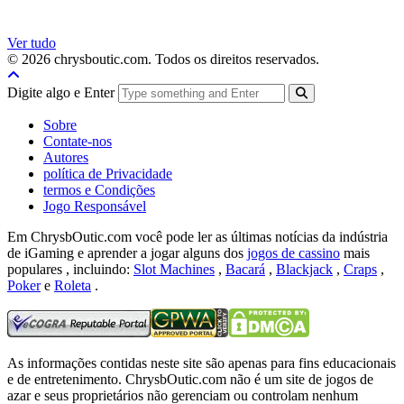
Ver tudo
© 2026 chrysboutic.com. Todos os direitos reservados.
Digite algo e Enter
Sobre
Contate-nos
Autores
política de Privacidade
termos e Condições
Jogo Responsável
Em ChrysbOutic.com você pode ler as últimas notícias da indústria
de iGaming e aprender a jogar alguns dos
jogos de cassino
mais
populares , incluindo:
Slot Machines
,
Bacará
,
Blackjack
,
Craps
,
Poker
e
Roleta
.
As informações contidas neste site são apenas para fins educacionais
e de entretenimento.
ChrysbOutic.com não é um site de jogos de
azar e seus proprietários não gerenciam ou controlam nenhum