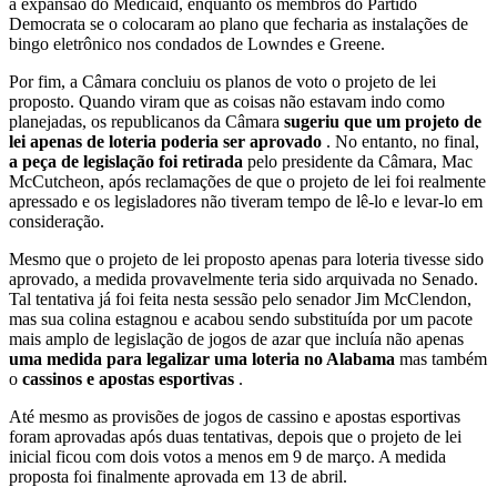
a expansão do Medicaid, enquanto os membros do Partido
Democrata se o colocaram ao plano que fecharia as instalações de
bingo eletrônico nos condados de Lowndes e Greene.
Por fim, a Câmara concluiu os planos de voto o projeto de lei
proposto. Quando viram que as coisas não estavam indo como
planejadas, os republicanos da Câmara
sugeriu que um projeto de
lei apenas de loteria poderia ser aprovado
. No entanto, no final,
a peça de legislação foi retirada
pelo presidente da Câmara, Mac
McCutcheon, após reclamações de que o projeto de lei foi realmente
apressado e os legisladores não tiveram tempo de lê-lo e levar-lo em
consideração.
Mesmo que o projeto de lei proposto apenas para loteria tivesse sido
aprovado, a medida provavelmente teria sido arquivada no Senado.
Tal tentativa já foi feita nesta sessão pelo senador Jim McClendon,
mas sua colina estagnou e acabou sendo substituída por um pacote
mais amplo de legislação de jogos de azar que incluía não apenas
uma medida para legalizar uma loteria no Alabama
mas também
o
cassinos e apostas esportivas
.
Até mesmo as provisões de jogos de cassino e apostas esportivas
foram aprovadas após duas tentativas, depois que o projeto de lei
inicial ficou com dois votos a menos em 9 de março. A medida
proposta foi finalmente aprovada em 13 de abril.