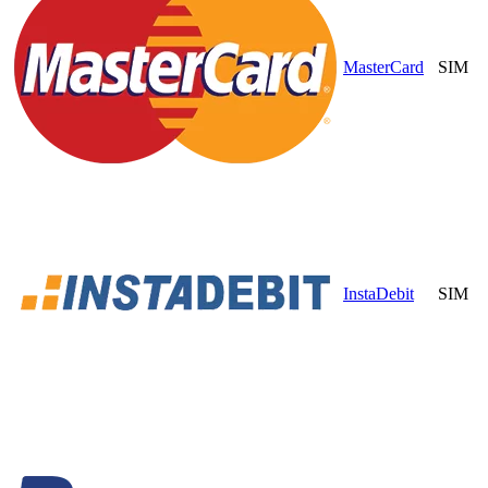
MasterCard
SIM
InstaDebit
SIM