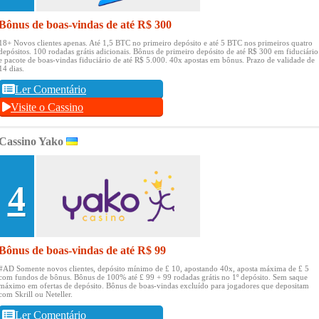
Bônus de boas-vindas de até R$ 300
18+ Novos clientes apenas.
Até 1,5 BTC no primeiro depósito e até 5 BTC nos primeiros quatro
depósitos.
100 rodadas grátis adicionais.
Bônus de primeiro depósito de até R$ 300 em fiduciário
e pacote de boas-vindas fiduciário de até R$ 5.000.
40x apostas em bônus.
Prazo de validade de
14 dias.
Ler Comentário
Visite o Cassino
Cassino Yako
4
Bônus de boas-vindas de até R$ 99
#AD Somente novos clientes, depósito mínimo de £ 10, apostando 40x, aposta máxima de £ 5
com fundos de bônus.
Bônus de 100% até £ 99 + 99 rodadas grátis no 1º depósito.
Sem saque
máximo em ofertas de depósito.
Bônus de boas-vindas excluído para jogadores que depositam
com Skrill ou Neteller.
Ler Comentário