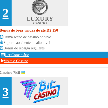
2
Bônus de boas-vindas de até R$ 150
Ótima seção de cassino ao vivo
Suporte ao cliente de alto nível
Bônus de recarga regulares
Ler Comentário
Visite o Cassino
Cassino 7Bit
3