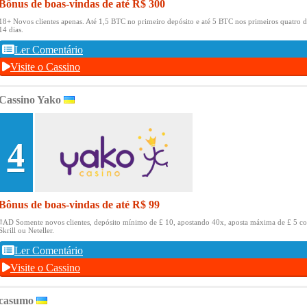
Bônus de boas-vindas de até R$ 300
18+ Novos clientes apenas.
Até 1,5 BTC no primeiro depósito e até 5 BTC nos primeiros quatro d
14 dias.
Ler Comentário
Visite o Cassino
Cassino Yako
4
Bônus de boas-vindas de até R$ 99
#AD Somente novos clientes, depósito mínimo de £ 10, apostando 40x, aposta máxima de £ 5 c
Skrill ou Neteller.
Ler Comentário
Visite o Cassino
casumo