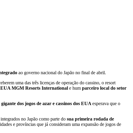
integrado
ao governo nacional do Japão no final de abril.
eceberem uma das três licenças de operação do cassino, o resort
os EUA MGM Resorts International
e hum
parceiro local do setor
 gigante dos jogos de azar e cassinos dos EUA
esperava que o
no integrados no Japão como parte do
sua primeira rodada de
cidades e províncias que já consideram uma expansão de jogos de