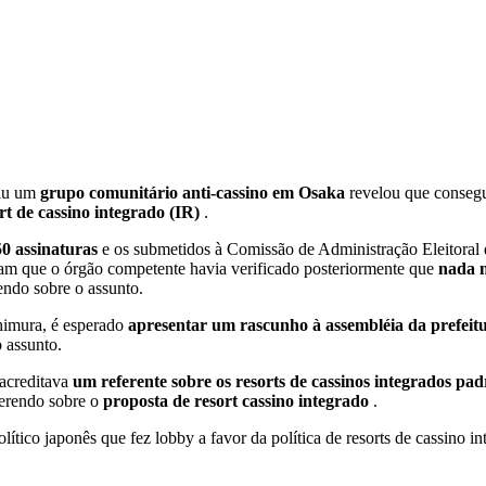
viu um
grupo comunitário anti-cassino em Osaka
revelou que consegu
rt de cassino integrado (IR)
.
50 assinaturas
e os submetidos à Comissão de Administração Eleitoral d
aram que o órgão competente havia verificado posteriormente que
nada m
endo sobre o assunto.
himura, é esperado
apresentar um rascunho à assembléia da prefeit
 assunto.
 acreditava
um referente sobre os resorts de cassinos integrados pa
ferendo sobre o
proposta de resort cassino integrado
.
lítico japonês que fez lobby a favor da política de resorts de cassino 