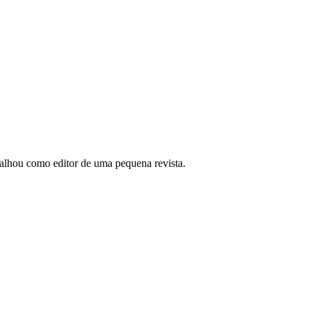
abalhou como editor de uma pequena revista.