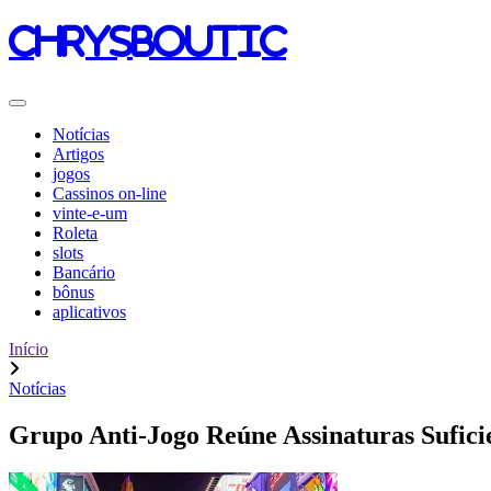
chrysboutic
Notícias
Artigos
jogos
Cassinos on-line
vinte-e-um
Roleta
slots
Bancário
bônus
aplicativos
Início
Notícias
Grupo Anti-Jogo Reúne Assinaturas Sufici