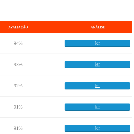
AVALIAÇÃO
ANÁLISE
ler
94%
ler
93%
ler
92%
ler
91%
ler
91%