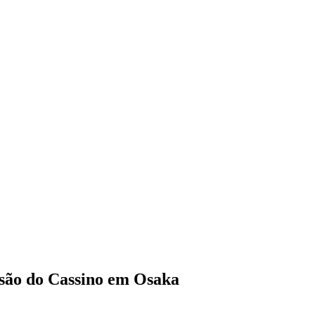
nsão do Cassino em Osaka