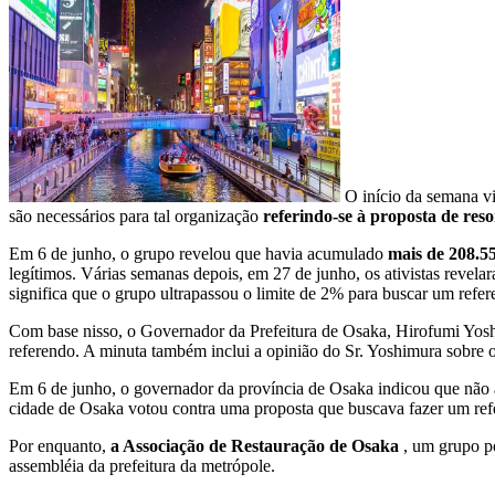
O início da semana 
são necessários para tal organização
referindo-se à proposta de reso
Em 6 de junho, o grupo revelou que havia acumulado
mais de 208.5
legítimos. Várias semanas depois, em 27 de junho, os ativistas revel
significa que o grupo ultrapassou o limite de 2% para buscar um refer
Com base nisso, o Governador da Prefeitura de Osaka, Hirofumi Yos
referendo. A minuta também inclui a opinião do Sr. Yoshimura sobre o
Em 6 de junho, o governador da província de Osaka indicou que não
cidade de Osaka votou contra uma proposta que buscava fazer um re
Por enquanto,
a Associação de Restauração de Osaka
, um grupo po
assembléia da prefeitura da metrópole.