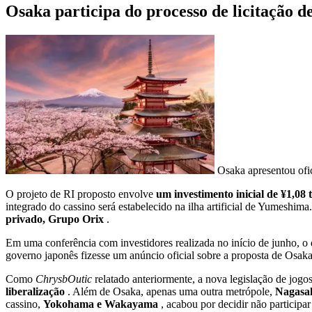
Osaka participa do processo de licitação d
Osaka apresentou ofic
O projeto de RI proposto envolve
um investimento inicial de ¥1,08 
integrado do cassino será estabelecido na ilha artificial de Yumeshim
privado, Grupo Orix
.
Em uma conferência com investidores realizada no início de junho, o
governo japonês fizesse um anúncio oficial sobre a proposta de Osak
Como
ChrysbOutic
relatado anteriormente, a nova legislação de jogo
liberalização
. Além de Osaka, apenas uma outra metrópole,
Nagasa
cassino,
Yokohama e Wakayama
, acabou por decidir não participa