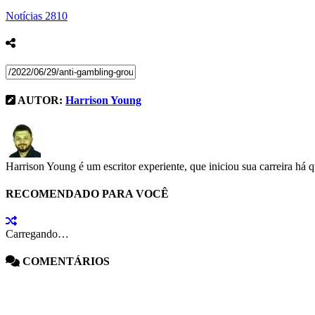
Notícias
2810
AUTOR:
Harrison Young
Harrison Young é um escritor experiente, que iniciou sua carreira há 
RECOMENDADO PARA VOCÊ
Carregando…
COMENTÁRIOS