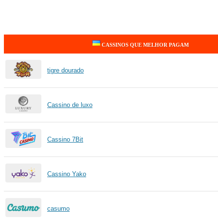
CASSINOS QUE MELHOR PAGAM
tigre dourado
Cassino de luxo
Cassino 7Bit
Cassino Yako
casumo