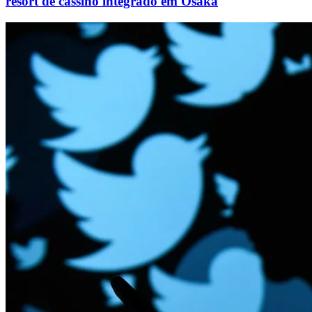
resort de cassino integrado em Osaka