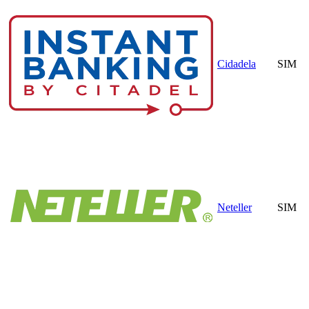
Cidadela
SIM
Neteller
SIM