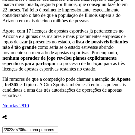
marca mencionada, seguida por Illinois, que conseguiu fazê-lo em
22 meses. Tal feito é realmente impressionante, especialmente
considerando o fato de que a população de Illinois supera a do
Arizona em mais de cinco milhões de pessoas.
Agora, com 17 licenças de apostas esportivas já pertencentes no
Arizona e algumas das maiores e mais proeminentes empresas de
jogos de azar já presentes no estado,
a lista de possíveis licitantes
não é tão grande
como seria se o estado estivesse abrindo
novamente seu mercado de apostas esportivas. Por enquanto,
nenhum operador de jogo revelou planos explicitamente
específicos para participar
no processo de licitação para as três
licenças de apostas esportivas restantes no estado.
Há rumores de que a competição pode chamar a atenção de
Aposte
,
bet365
e
Típico
. A Cira Sports também está entre as potenciais
candidatas a uma das três autorizações de operações de apostas
esportivas.
Notícias
2810