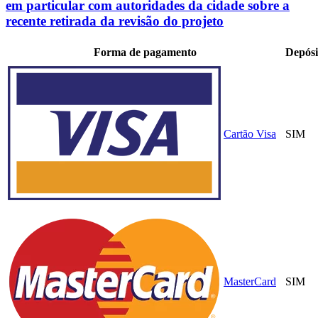
em particular com autoridades da cidade sobre a
recente retirada da revisão do projeto
Forma de pagamento
Depósi
Cartão Visa
SIM
MasterCard
SIM