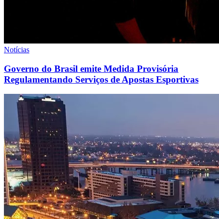
Notícias
Governo do Brasil emite Medida Provisória
Regulamentando Serviços de Apostas Esportivas