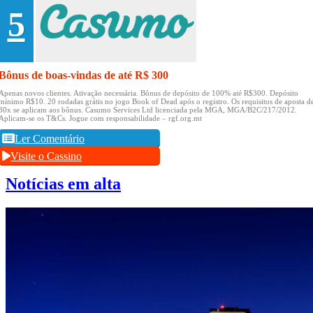
5
Bônus de boas-vindas de até R$ 300
Apenas novos clientes.
Ativação necessária.
Bônus de depósito de 100% até R$300.
Depósito
mínimo R$10.
20 rodadas grátis no jogo Book of Dead após o registro.
Os requisitos de aposta d
30x se aplicam aos bônus.
Casumo Services Ltd licenciada pela MGA, MGA/B2C/217/2012.
Aplicam-se os T&Cs.
Jogue com responsabilidade – rgf.org.mt
Ler Comentário
Visite o Cassino
Notícias em alta