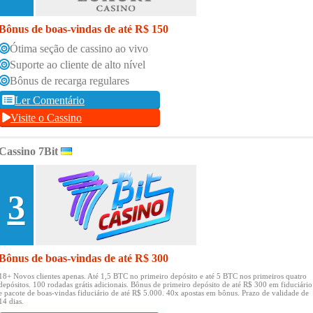
Bônus de boas-vindas de até R$ 150
Ótima seção de cassino ao vivo
Suporte ao cliente de alto nível
Bônus de recarga regulares
Ler Comentário
Visite o Cassino
Cassino 7Bit
3
Bônus de boas-vindas de até R$ 300
18+ Novos clientes apenas.
Até 1,5 BTC no primeiro depósito e até 5 BTC nos primeiros quatro
depósitos.
100 rodadas grátis adicionais.
Bônus de primeiro depósito de até R$ 300 em fiduciário
e pacote de boas-vindas fiduciário de até R$ 5.000.
40x apostas em bônus.
Prazo de validade de
14 dias.