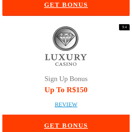
GET BONUS
9.4
Sign Up Bonus
Up To R$150
REVIEW
GET BONUS