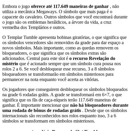
Embora o jogo
oferece até 117.649 maneiras de ganhar
, não
utiliza a mecânica Megaways. O símbolo que mais paga é o
capacete do cavaleiro. Outros símbolos que você encontrará durante
o jogo são os emblemas heráldicos, a árvore da vida, a cruz
vermelha dos Templários e outros.
O Templar Tumble apresenta bobinas giratórias, o que significa que
os símbolos vencedores são removidos da grade para dar espaço a
novos símbolos. Mais importante, como as quedas removem os
bloqueadores, o que significa que os símbolos extras são
adicionados. Central para este slot é
o recurso Revelação do
mistério
que é acionado sempre que um símbolo cura pousa nos
rolos 2 a 6. Se você desbloquear esse recurso, 3 a 8 símbolos
bloqueadores se transformarão em símbolos misteriosos para
permanecer na nota enquanto você acerta as vitórias.
Os jogadores que conseguirem desbloquear os símbolos bloqueados
na grade 6 rodadas grátis. A grade se transformará em 6×7, o que
significa que os fãs de caça-níqueis terão 117.649 maneiras de
ganhar. É importante mencionar que
não há bloqueadores durante
uma rodada de bônus de rodadas grátis
. Desde que os símbolos
internacionais são reconhecidos nos rolos enquanto isso, 3 a 6
símbolos se transformam em símbolos misteriosos.