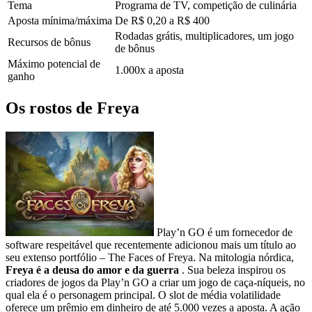
Tema
Programa de TV, competição de culinária
Aposta mínima/máxima
De R$ 0,20 a R$ 400
Rodadas grátis, multiplicadores, um jogo
Recursos de bônus
de bônus
Máximo potencial de
1.000x a aposta
ganho
Os rostos de Freya
Play’n GO é um fornecedor de
software respeitável que recentemente adicionou mais um título ao
seu extenso portfólio – The Faces of Freya. Na mitologia nórdica,
Freya é a deusa do amor e da guerra
. Sua beleza inspirou os
criadores de jogos da Play’n GO a criar um jogo de caça-níqueis, no
qual ela é o personagem principal. O slot de média volatilidade
oferece um prêmio em dinheiro de até 5.000 vezes a aposta. A ação