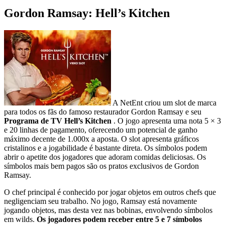
Gordon Ramsay: Hell’s Kitchen
A NetEnt criou um slot de marca
para todos os fãs do famoso restaurador Gordon Ramsay e seu
Programa de TV Hell’s Kitchen
. O jogo apresenta uma nota 5 × 3
e 20 linhas de pagamento, oferecendo um potencial de ganho
máximo decente de 1.000x a aposta. O slot apresenta gráficos
cristalinos e a jogabilidade é bastante direta. Os símbolos podem
abrir o apetite dos jogadores que adoram comidas deliciosas. Os
símbolos mais bem pagos são os pratos exclusivos de Gordon
Ramsay.
O chef principal é conhecido por jogar objetos em outros chefs que
negligenciam seu trabalho. No jogo, Ramsay está novamente
jogando objetos, mas desta vez nas bobinas, envolvendo símbolos
em wilds.
Os jogadores podem receber entre 5 e 7 símbolos