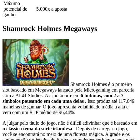
Máximo
potencial de
5.000x a aposta
ganho
Shamrock Holmes Megaways
Shamrock Holmes é o primeiro
slot baseado em Megaways lançado pela Microgaming em parceria
com a All41 Studios. A ação ocorre em
6 bobinas, com 2 a 7
símbolos pousando em cada uma delas
. Isso produz até 117.649
maneiras de ganhar. O jogo apresenta volatilidade média a alta e
vem com um RTP médio de 96,44%.
A julgar pelo título do jogo, não é difícil adivinhar que é baseado em
o clássico tema da sorte irlandesa
. Depois de carregar o jogo,
você se encontrará no meio de uma floresta mágica. A grade e os
símbolos são projetados de forma a complementar bem o tema geral