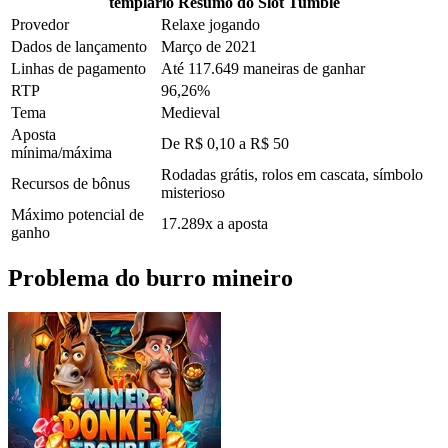
templário Resumo do Slot Tumble
Provedor
Relaxe jogando
Dados de lançamento
Março de 2021
Linhas de pagamento
Até 117.649 maneiras de ganhar
RTP
96,26%
Tema
Medieval
Aposta
De R$ 0,10 a R$ 50
mínima/máxima
Rodadas grátis, rolos em cascata, símbolo
Recursos de bônus
misterioso
Máximo potencial de
17.289x a aposta
ganho
Problema do burro mineiro