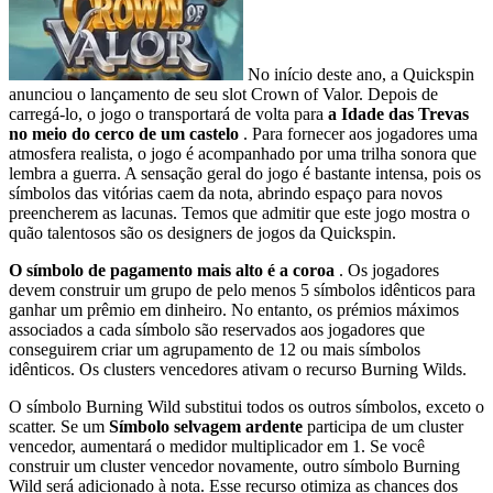
No início deste ano, a Quickspin
anunciou o lançamento de seu slot Crown of Valor. Depois de
carregá-lo, o jogo o transportará de volta para
a Idade das Trevas
no meio do cerco de um castelo
. Para fornecer aos jogadores uma
atmosfera realista, o jogo é acompanhado por uma trilha sonora que
lembra a guerra. A sensação geral do jogo é bastante intensa, pois os
símbolos das vitórias caem da nota, abrindo espaço para novos
preencherem as lacunas. Temos que admitir que este jogo mostra o
quão talentosos são os designers de jogos da Quickspin.
O símbolo de pagamento mais alto é a coroa
. Os jogadores
devem construir um grupo de pelo menos 5 símbolos idênticos para
ganhar um prêmio em dinheiro. No entanto, os prémios máximos
associados a cada símbolo são reservados aos jogadores que
conseguirem criar um agrupamento de 12 ou mais símbolos
idênticos. Os clusters vencedores ativam o recurso Burning Wilds.
O símbolo Burning Wild substitui todos os outros símbolos, exceto o
scatter. Se um
Símbolo selvagem ardente
participa de um cluster
vencedor, aumentará o medidor multiplicador em 1. Se você
construir um cluster vencedor novamente, outro símbolo Burning
Wild será adicionado à nota. Esse recurso otimiza as chances dos