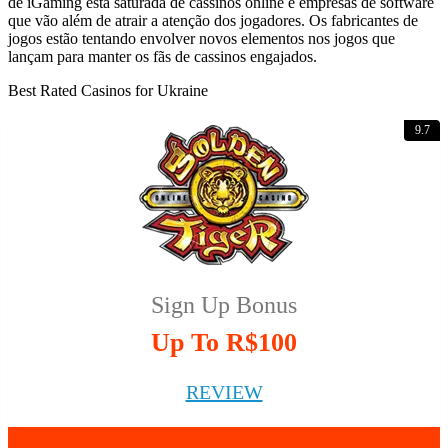
de iGaming está saturada de cassinos online e empresas de software
que vão além de atrair a atenção dos jogadores. Os fabricantes de
jogos estão tentando envolver novos elementos nos jogos que
lançam para manter os fãs de cassinos engajados.
Best Rated Casinos for Ukraine
9.7
Sign Up Bonus
Up To R$100
REVIEW