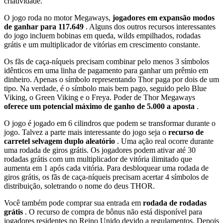
criatividade.
O jogo roda no motor Megaways,
jogadores em expansão modos
de ganhar para 117.649
. Alguns dos outros recursos interessantes
do jogo incluem bobinas em queda, wilds empilhados, rodadas
grátis e um multiplicador de vitórias em crescimento constante.
Os fãs de caça-níqueis precisam combinar pelo menos 3 símbolos
idênticos em uma linha de pagamento para ganhar um prêmio em
dinheiro. Apenas o símbolo representando Thor paga por dois de um
tipo. Na verdade, é o símbolo mais bem pago, seguido pelo Blue
Viking, o Green Viking e o Freya. Poder de Thor Megaways
oferece um potencial máximo de ganho de 5.000 a aposta
.
O jogo é jogado em 6 cilindros que podem se transformar durante o
jogo. Talvez a parte mais interessante do jogo seja o
recurso de
carretel selvagem duplo aleatório
. Uma ação real ocorre durante
uma rodada de giros grátis. Os jogadores podem ativar até 30
rodadas grátis com um multiplicador de vitória ilimitado que
aumenta em 1 após cada vitória. Para desbloquear uma rodada de
giros grátis, os fãs de caça-níqueis precisam acertar 4 símbolos de
distribuição, soletrando o nome do deus THOR.
Você também pode comprar sua entrada em
rodada de rodadas
grátis
. O recurso de compra de bônus não está disponível para
jogadores residentes no Reino Unido devido a regulamentos. Depois