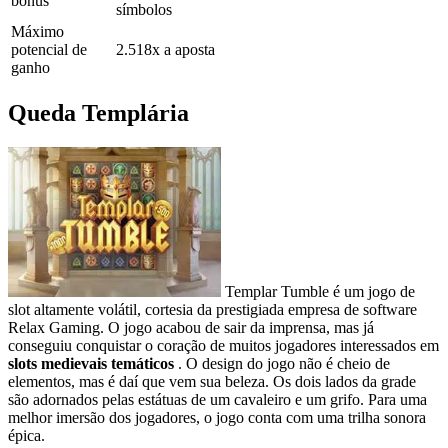
bônus
símbolos
Máximo
potencial de
2.518x a aposta
ganho
Queda Templária
Templar Tumble é um jogo de
slot altamente volátil, cortesia da prestigiada empresa de software
Relax Gaming. O jogo acabou de sair da imprensa, mas já
conseguiu conquistar o coração de muitos jogadores interessados ​​em
slots medievais temáticos
. O design do jogo não é cheio de
elementos, mas é daí que vem sua beleza. Os dois lados da grade
são adornados pelas estátuas de um cavaleiro e um grifo. Para uma
melhor imersão dos jogadores, o jogo conta com uma trilha sonora
épica.