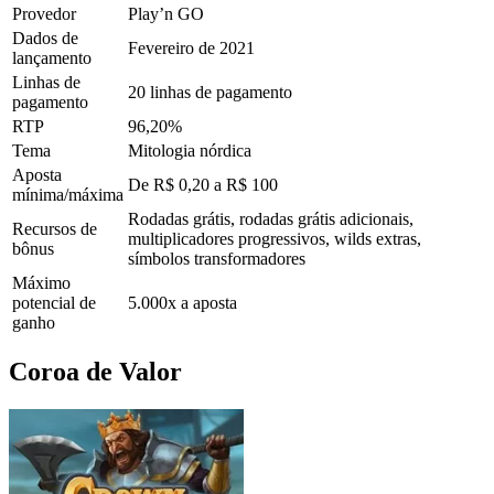
Provedor
Play’n GO
Dados de
Fevereiro de 2021
lançamento
Linhas de
20 linhas de pagamento
pagamento
RTP
96,20%
Tema
Mitologia nórdica
Aposta
De R$ 0,20 a R$ 100
mínima/máxima
Rodadas grátis, rodadas grátis adicionais,
Recursos de
multiplicadores progressivos, wilds extras,
bônus
símbolos transformadores
Máximo
potencial de
5.000x a aposta
ganho
Coroa de Valor