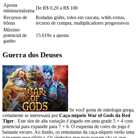
Aposta
De R$ 0,20 a R$ 100
mínima/máxima
Recursos de
Rodadas grátis, rolos em cascata, wilds extras,
bônus
recurso de compra, multiplicadores progressivos
Máximo
potencial de
15.619x a aposta
ganho
Guerra dos Deuses
Se você gosta de mitologia grega,
certamente se interessará por
Caça-níqueis War of Gods da Red
Tiger
. Este slot de alta variação é jogado em uma grade 5 × 4 com
potencial para expandir para 7 × 6. O esquema de cores do jogo é
bastante escuro. Ao fundo, os entusiastas da caça-níqueis verão uma
paisagem apocalíptica. Os símbolos que mais pagam são os que