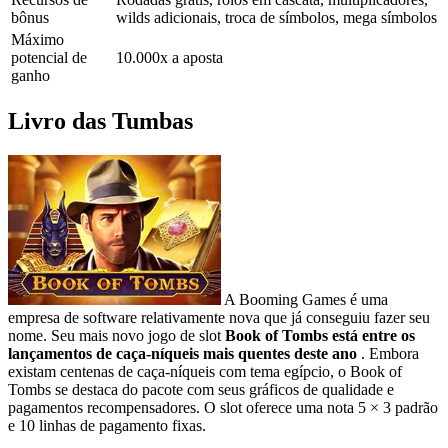
bônus
wilds adicionais, troca de símbolos, mega símbolos
Máximo
potencial de
10.000x a aposta
ganho
Livro das Tumbas
A Booming Games é uma
empresa de software relativamente nova que já conseguiu fazer seu
nome. Seu mais novo jogo de slot
Book of Tombs está entre os
lançamentos de caça-níqueis mais quentes deste ano
. Embora
existam centenas de caça-níqueis com tema egípcio, o Book of
Tombs se destaca do pacote com seus gráficos de qualidade e
pagamentos recompensadores. O slot oferece uma nota 5 × 3 padrão
e 10 linhas de pagamento fixas.