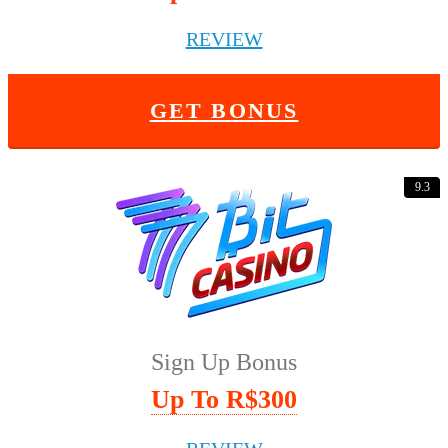
REVIEW
GET BONUS
9.3
Sign Up Bonus
Up To R$300