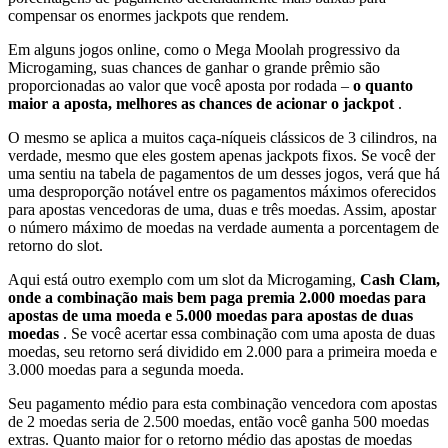
compensar os enormes jackpots que rendem.
Em alguns jogos online, como o Mega Moolah progressivo da
Microgaming, suas chances de ganhar o grande prêmio são
proporcionadas ao valor que você aposta por rodada –
o quanto
maior a aposta, melhores as chances de acionar o jackpot
.
O mesmo se aplica a muitos caça-níqueis clássicos de 3 cilindros, na
verdade, mesmo que eles gostem apenas jackpots fixos. Se você der
uma sentiu na tabela de pagamentos de um desses jogos, verá que há
uma desproporção notável entre os pagamentos máximos oferecidos
para apostas vencedoras de uma, duas e três moedas. Assim, apostar
o número máximo de moedas na verdade aumenta a porcentagem de
retorno do slot.
Aqui está outro exemplo com um slot da Microgaming,
Cash Clam,
onde a combinação mais bem paga premia 2.000 moedas para
apostas de uma moeda e 5.000 moedas para apostas de duas
moedas
. Se você acertar essa combinação com uma aposta de duas
moedas, seu retorno será dividido em 2.000 para a primeira moeda e
3.000 moedas para a segunda moeda.
Seu pagamento médio para esta combinação vencedora com apostas
de 2 moedas seria de 2.500 moedas, então você ganha 500 moedas
extras. Quanto maior for o retorno médio das apostas de moedas