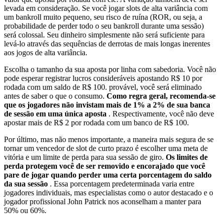
levada em consideração. Se você jogar slots de alta variância com
um bankroll muito pequeno, seu risco de ruína (ROR, ou seja, a
probabilidade de perder todo o seu bankroll durante uma sessão)
será colossal. Seu dinheiro simplesmente não será suficiente para
levá-lo através das sequências de derrotas de mais longas inerentes
aos jogos de alta variância.
Escolha o tamanho da sua aposta por linha com sabedoria. Você não
pode esperar registrar lucros consideráveis ​​apostando R$ 10 por
rodada com um saldo de R$ 100. provável, você será eliminado
antes de saber o que o consumo.
Como regra geral, recomenda-se
que os jogadores não invistam mais de 1% a 2% de sua banca
de sessão em uma única aposta
. Respectivamente, você não deve
apostar mais de R$ 2 por rodada com um banco de R$ 100.
Por último, mas não menos importante, a maneira mais segura de se
tornar um vencedor de slot de curto prazo é escolher uma meta de
vitória e um limite de perda para sua sessão de giro.
Os limites de
perda protegem você de ser removido e encorajado que você
pare de jogar quando perder uma certa porcentagem do saldo
da sua sessão
. Essa porcentagem predeterminada varia entre
jogadores individuais, mas especialistas como o autor destacado e o
jogador profissional John Patrick nos aconselham a manter para
50% ou 60%.