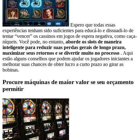
Espero que todas essas
experiências tenham sido suficientes para educá-lo e dissuadi-lo de
tentar “vencer” os cassinos em jogos de espera negativa, como caça-
níqueis. Você pode, no entanto,
aborde os slots de maneira
inteligente para reduzir suas perdas gerais de longo prazo,
maximizar seus retornos e se divertir muito no processo
. Aqui
estão alguns conselhos que podem ajudar os jogadores iniciantes a
melhorar suas chances de obter lucro a curto prazo ao girar as
bobinas.
Procure máquinas de maior valor se seu orçamento
permitir