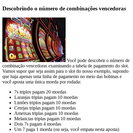
Descobrindo o número de combinações vencedoras
Você pode descobrir o número de
combinação vencedoras examinando a tabela de pagamento do slot.
Vamos supor que seja assim para o slot do nosso exemplo, supondo
que haja apenas uma linha de pagamento no meio das bobinas e
você aposta uma única moeda por rodada:
7s triplos pagam 20 moedas
Laranjas triplas pagam 10 moedas
Limões triplos pagam 10 moedas
Cerejas triplas pagam 10 moedas
Ameixas triplas pagam 10 moedas
Melancias triplas pagam 10 moedas
Dois 7s pagam 4 moedas
Um 7 paga 1 moeda (ou seja, você empata nesta aposta)