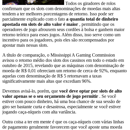
Todos os giradores de rolos
confirmam que os slots com denominações de moedas mais altas
tendem a ter melhores porcentagens de retorno. Isso pode ser
parcialmente explicado com o fato
a quantia total de dinheiro
apostada em slots de alto valor é maior
, permitindo que os
operadores de jogo afrouxem seus cordões à bolsa e ganhem maior
retorno teórico para esses jogos. Além disso, isso serve como um
incentivo para os jogadores, pois eles são recompensados ​​por
apostar mais nessas slots.
A título de comparação, o Mississippi A Gaming Commission
avisou o retorno médio dos slots dos cassinos em todo o estado em
outubro de 2015, revelando que as máquinas com denominação de
moeda de R$ 0,01 ofereciam um retorno de cerca de 92%, enquanto
aquelas com denominação de R$ 5 retornavam a taxas
significativamente mais altas que excediam 96%.
Devemos avisá-lo, porém, que
você deve optar por slots de alto
valor apenas se o seu orçamento de jogo permitir
. Se você
estiver com pouco dinheiro, há uma boa chance de sua sessão de
giro ser bastante curta e desastrosa, especialmente se você estiver
jogando caça-níqueis com alta variância.
Outra coisa a ter em mente é que os caça-níqueis com várias linhas
de pagamento geralmente favorecem que você aposte uma moeda