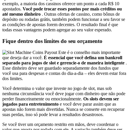
exemplo, a maioria dos cassinos oferece um ponto a cada R$ 10
apostados.
Você pode trocar esses pontos por mais créditos ou
até mesmo dinheiro
. Outras ofertas de cassino, como bônus de
depósito ou rodadas grátis, também podem funcionar a seu favor se
as condições de apostas forem decentes. O resultado final é que
todas essas vantagens podem agregar ao seu valor esperado.
Fique dentro dos limites do seu orçamento
Este é o conselho mais importante
que deseja dar a você.
É essencial que você defina um bankroll
separado para jogos de slot e gerencie-o de maneira inteligente
.
Esse dinheiro deve ser guardado separadamente dos fundos que
você usa para despesas e contas do dia-a-dia – eles devem estar fora
dos limites.
Você determina o valor que investe no jogo de slot, mas sob
nenhuma circunstância você deve jogar com dinheiro que não pode
perder financeiramente ou emocionalmente.
Os slots devem ser
jogados para entretenimento
e você deve parar assim que as
apostas não forem mais divertidas. Nunca se conserte em recuperar
suas perdas, isso só pode levar a resultados desastrosos.
Se você tiver um orçamento restrito em mãos, deve coordenar o
valor que aposta por rodada com ele. A variação também deve ser