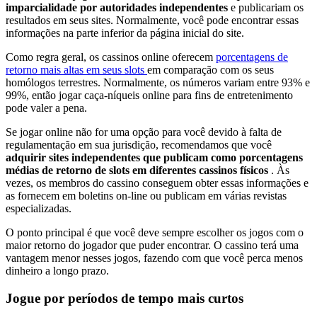
imparcialidade por autoridades independentes
e publicariam os
resultados em seus sites. Normalmente, você pode encontrar essas
informações na parte inferior da página inicial do site.
Como regra geral, os cassinos online oferecem
porcentagens de
retorno mais altas em seus slots
em comparação com os seus
homólogos terrestres. Normalmente, os números variam entre 93% e
99%, então jogar caça-níqueis online para fins de entretenimento
pode valer a pena.
Se jogar online não for uma opção para você devido à falta de
regulamentação em sua jurisdição, recomendamos que você
adquirir sites independentes que publicam como porcentagens
médias de retorno de slots em diferentes cassinos físicos
. Às
vezes, os membros do cassino conseguem obter essas informações e
as fornecem em boletins on-line ou publicam em várias revistas
especializadas.
O ponto principal é que você deve sempre escolher os jogos com o
maior retorno do jogador que puder encontrar. O cassino terá uma
vantagem menor nesses jogos, fazendo com que você perca menos
dinheiro a longo prazo.
Jogue por períodos de tempo mais curtos