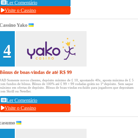
Ler Comentário
Visite o Cassino
Cassino Yako
4
Bônus de boas-vindas de até R$ 99
#AD Somente novos clientes, depósito mínimo de £ 10, apostando 40x, aposta máxima de £ 5
com fundos de bônus.
Bônus de 100% até £ 99 + 99 rodadas grátis no 1º depósito.
Sem saque
máximo em ofertas de depósito.
Bônus de boas-vindas excluído para jogadores que depositam
com Skrill ou Neteller.
Ler Comentário
Visite o Cassino
casumo