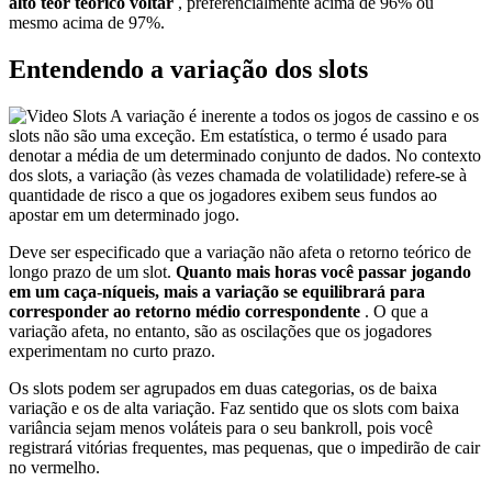
alto teor teórico voltar
, preferencialmente acima de 96% ou
mesmo acima de 97%.
Entendendo a variação dos slots
A variação é inerente a todos os jogos de cassino e os
slots não são uma exceção. Em estatística, o termo é usado para
denotar a média de um determinado conjunto de dados. No contexto
dos slots, a variação (às vezes chamada de volatilidade) refere-se à
quantidade de risco a que os jogadores exibem seus fundos ao
apostar em um determinado jogo.
Deve ser especificado que a variação não afeta o retorno teórico de
longo prazo de um slot.
Quanto mais horas você passar jogando
em um caça-níqueis, mais a variação se equilibrará para
corresponder ao retorno médio correspondente
. O que a
variação afeta, no entanto, são as oscilações que os jogadores
experimentam no curto prazo.
Os slots podem ser agrupados em duas categorias, os de baixa
variação e os de alta variação. Faz sentido que os slots com baixa
variância sejam menos voláteis para o seu bankroll, pois você
registrará vitórias frequentes, mas pequenas, que o impedirão de cair
no vermelho.