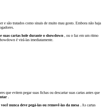
r e são tratados como sinais de muito mau gosto. Embora não haja
jogadores.
de suas cartas hole durante o showdown
, ou o faz em um ritmo
 showdown é virá-las imediatamente.
es que evitem pegar suas fichas ou descartar suas cartas antes que
entar
.
, você nunca deve pegá-las ou removê-las da mesa
. As cartas