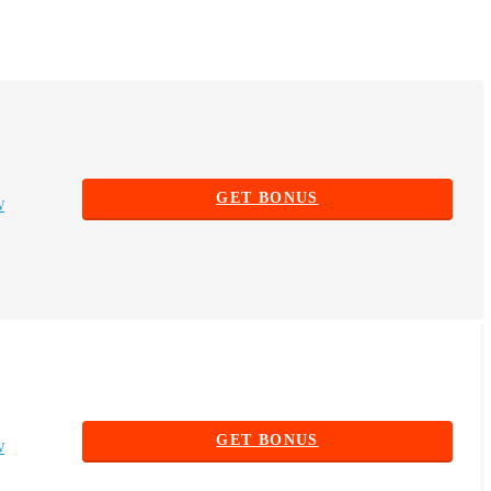
GET BONUS
W
GET BONUS
W