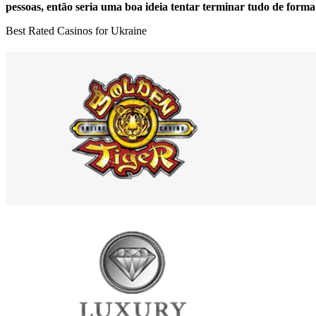
pessoas, então seria uma boa ideia tentar terminar tudo de form
Best Rated Casinos for Ukraine