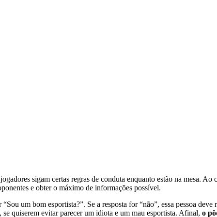
jogadores sigam certas regras de conduta enquanto estão na mesa. Ao co
oponentes e obter o máximo de informações possível.
r “Sou um bom esportista?”. Se a resposta for “não”, essa pessoa deve 
se quiserem evitar parecer um idiota e um mau esportista. Afinal,
o pô