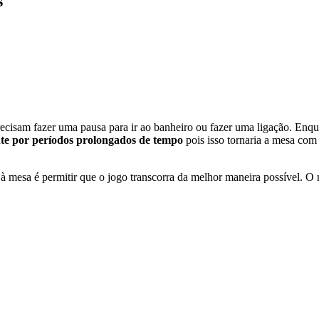
s
cisam fazer uma pausa para ir ao banheiro ou fazer uma ligação. Enqua
ente por períodos prolongados de tempo
pois isso tornaria a mesa co
 à mesa é permitir que o jogo transcorra da melhor maneira possível. 