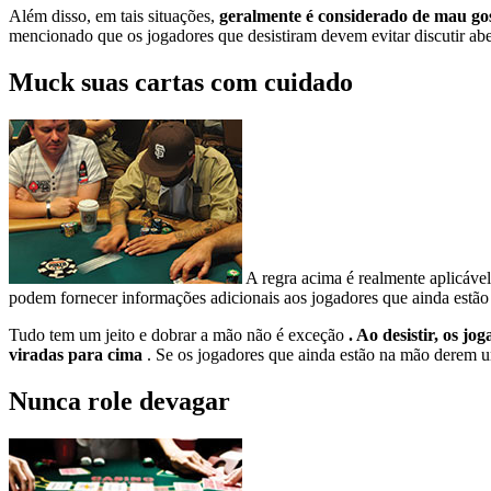
Além disso, em tais situações,
geralmente é considerado de mau gos
mencionado que os jogadores que desistiram devem evitar discutir ab
Muck suas cartas com cuidado
A regra acima é realmente aplicável
podem fornecer informações adicionais aos jogadores que ainda estão
Tudo tem um jeito e dobrar a mão não é exceção
. Ao desistir, os 
viradas para cima
. Se os jogadores que ainda estão na mão derem u
Nunca role devagar