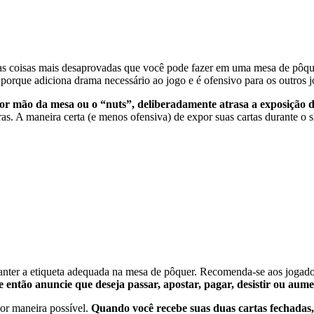
s coisas mais desaprovadas que você pode fazer em uma mesa de pôque
 porque adiciona drama necessário ao jogo e é ofensivo para os outros 
hor mão da mesa ou o “nuts”, deliberadamente atrasa a exposição 
as. A maneira certa (e menos ofensiva) de expor suas cartas durante o
anter a etiqueta adequada na mesa de pôquer. Recomenda-se aos jogador
 então anuncie que deseja passar, apostar, pagar, desistir ou aum
hor maneira possível.
Quando você recebe suas duas cartas fechadas