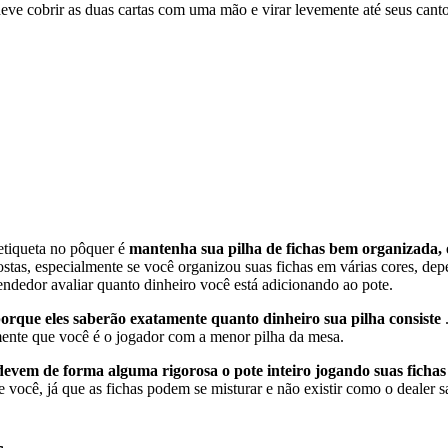
ve cobrir as duas cartas com uma mão e virar levemente até seus cant
etiqueta no pôquer é
mantenha sua pilha de fichas bem organizada, o
postas, especialmente se você organizou suas fichas em várias cores, dep
vendedor avaliar quanto dinheiro você está adicionando ao pote.
 porque eles saberão exatamente quanto dinheiro sua pilha consiste
mente que você é o jogador com a menor pilha da mesa.
devem de forma alguma rigorosa o pote inteiro jogando suas fich
e você, já que as fichas podem se misturar e não existir como o dealer 