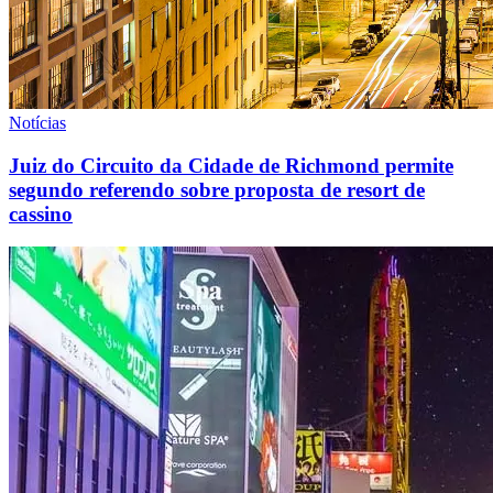
Notícias
Juiz do Circuito da Cidade de Richmond permite
segundo referendo sobre proposta de resort de
cassino