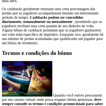
mais altos.
Os cashbacks geralmente retornam uma certa porcentagem das
perdas que os jogadores acompanharam durante um determinado
período de tempo.
Cashbacks podem ser concedidos
diariamente, semanalmente ou mensalmente
, permitindo que os
jogadores recebam uma certa quantia de seu dinheiro de volta.
Alguns bônus de cashback permitiam que os jogadores ganhassem
um valor total específico de depósitos. Enquanto isso, geralmente há
um mínimo de perdas acumuladas que qualificarão um jogador para
um bônus de reembolso.
Termos e condições do bônus
Quando você estiver procurando
por um cassino virtual, onde possa resgatar ofertas generosas,
deve
sempre consulte os termos e condições promocionais para saber