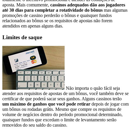
aposta. Mais comumente,
cassinos adequados dão aos jogadores
até 30 dias para completar a rotatividade do bônus
mas algumas
promoções de cassino perderão o bônus e quaisquer fundos
relacionados ao bônus se os requisitos de apostas não forem
atendidos em apenas alguns dias.
Limites de saque
Não importa o quão fácil seja
atender aos requisitos de apostas de um bônus, você também deve se
certificar de que poderá sacar seus ganhos. Alguns cassinos terão
um máximo de ganhos que você pode retirar
depois de jogar com
um bônus ou rodadas grátis. Mesmo que compre os requisitos de
volume de negócios dentro do período promocional determinado,
quaisquer fundos que excedam o limite de levantamento serão
removidos do seu saldo do cassino.