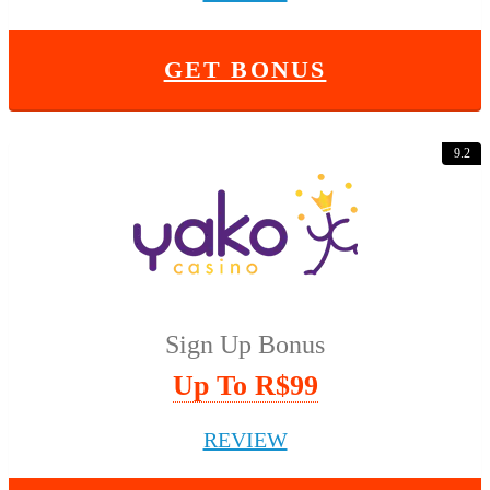
GET BONUS
9.2
Sign Up Bonus
Up To R$99
REVIEW