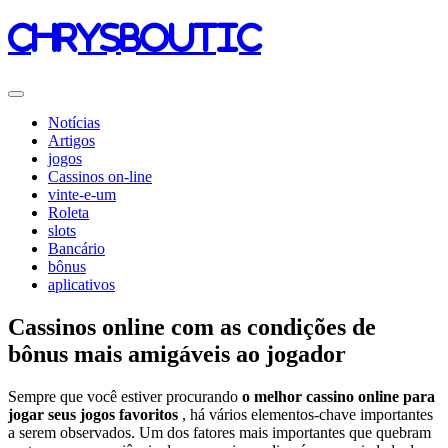
chrysboutic
Notícias
Artigos
jogos
Cassinos on-line
vinte-e-um
Roleta
slots
Bancário
bônus
aplicativos
Cassinos online com as condições de
bônus mais amigáveis ​​​​ao jogador
Sempre que você estiver procurando
o melhor cassino online para
jogar seus jogos favoritos
, há vários elementos-chave importantes
a serem observados. Um dos fatores mais importantes que quebram