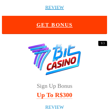
REVIEW
GET BONUS
9.3
Sign Up Bonus
Up To R$300
REVIEW