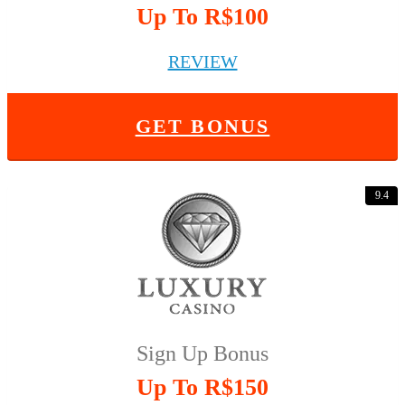
Up To R$100
REVIEW
GET BONUS
9.4
Sign Up Bonus
Up To R$150