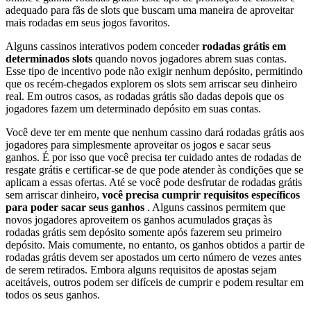
adequado para fãs de slots que buscam uma maneira de aproveitar
mais rodadas em seus jogos favoritos.
Alguns cassinos interativos podem conceder
rodadas grátis em
determinados slots
quando novos jogadores abrem suas contas.
Esse tipo de incentivo pode não exigir nenhum depósito, permitindo
que os recém-chegados explorem os slots sem arriscar seu dinheiro
real. Em outros casos, as rodadas grátis são dadas depois que os
jogadores fazem um determinado depósito em suas contas.
Você deve ter em mente que nenhum cassino dará rodadas grátis aos
jogadores para simplesmente aproveitar os jogos e sacar seus
ganhos. É por isso que você precisa ter cuidado antes de rodadas de
resgate grátis e certificar-se de que pode atender às condições que se
aplicam a essas ofertas. Até se você pode desfrutar de rodadas grátis
sem arriscar dinheiro,
você precisa cumprir requisitos específicos
para poder sacar seus ganhos
. Alguns cassinos permitem que
novos jogadores aproveitem os ganhos acumulados graças às
rodadas grátis sem depósito somente após fazerem seu primeiro
depósito. Mais comumente, no entanto, os ganhos obtidos a partir de
rodadas grátis devem ser apostados um certo número de vezes antes
de serem retirados. Embora alguns requisitos de apostas sejam
aceitáveis, outros podem ser difíceis de cumprir e podem resultar em
todos os seus ganhos.