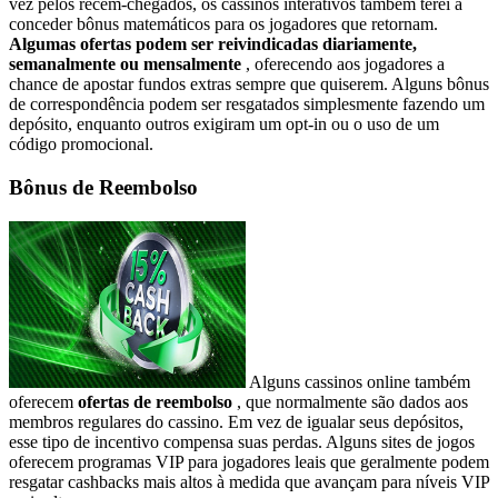
vez pelos recém-chegados, os cassinos interativos também terei a
conceder bônus matemáticos para os jogadores que retornam.
Algumas ofertas podem ser reivindicadas diariamente,
semanalmente ou mensalmente
, oferecendo aos jogadores a
chance de apostar fundos extras sempre que quiserem. Alguns bônus
de correspondência podem ser resgatados simplesmente fazendo um
depósito, enquanto outros exigiram um opt-in ou o uso de um
código promocional.
Bônus de Reembolso
Alguns cassinos online também
oferecem
ofertas de reembolso
, que normalmente são dados aos
membros regulares do cassino. Em vez de igualar seus depósitos,
esse tipo de incentivo compensa suas perdas. Alguns sites de jogos
oferecem programas VIP para jogadores leais que geralmente podem
resgatar cashbacks mais altos à medida que avançam para níveis VIP