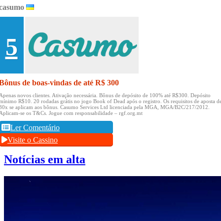
casumo
5
Bônus de boas-vindas de até R$ 300
Apenas novos clientes.
Ativação necessária.
Bônus de depósito de 100% até R$300.
Depósito
mínimo R$10.
20 rodadas grátis no jogo Book of Dead após o registro.
Os requisitos de aposta d
30x se aplicam aos bônus.
Casumo Services Ltd licenciada pela MGA, MGA/B2C/217/2012.
Aplicam-se os T&Cs.
Jogue com responsabilidade – rgf.org.mt
Ler Comentário
Visite o Cassino
Notícias em alta