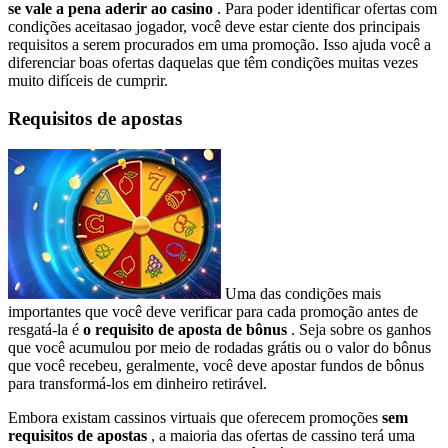
se vale a pena aderir ao casino
. Para poder identificar ofertas com
condições aceitasao jogador, você deve estar ciente dos principais
requisitos a serem procurados em uma promoção. Isso ajuda você a
diferenciar boas ofertas daquelas que têm condições muitas vezes
muito difíceis de cumprir.
Requisitos de apostas
Uma das condições mais
importantes que você deve verificar para cada promoção antes de
resgatá-la é
o requisito de aposta de bônus
. Seja sobre os ganhos
que você acumulou por meio de rodadas grátis ou o valor do bônus
que você recebeu, geralmente, você deve apostar fundos de bônus
para transformá-los em dinheiro retirável.
Embora existam cassinos virtuais que oferecem promoções
sem
requisitos de apostas
, a maioria das ofertas de cassino terá uma