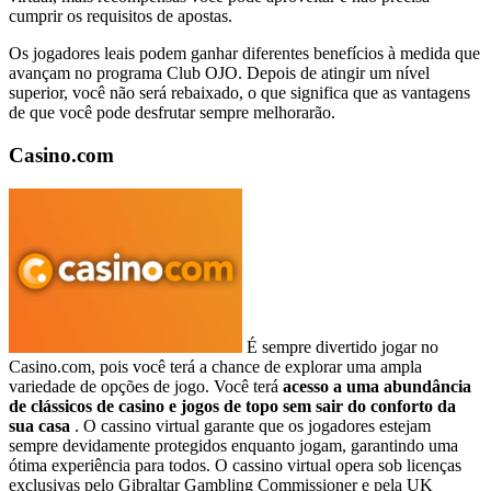
cumprir os requisitos de apostas.
Os jogadores leais podem ganhar diferentes benefícios à medida que
avançam no programa Club OJO. Depois de atingir um nível
superior, você não será rebaixado, o que significa que as vantagens
de que você pode desfrutar sempre melhorarão.
Casino.com
É sempre divertido jogar no
Casino.com, pois você terá a chance de explorar uma ampla
variedade de opções de jogo. Você terá
acesso a uma abundância
de clássicos de casino e jogos de topo sem sair do conforto da
sua casa
. O cassino virtual garante que os jogadores estejam
sempre devidamente protegidos enquanto jogam, garantindo uma
ótima experiência para todos. O cassino virtual opera sob licenças
exclusivas pelo Gibraltar Gambling Commissioner e pela UK