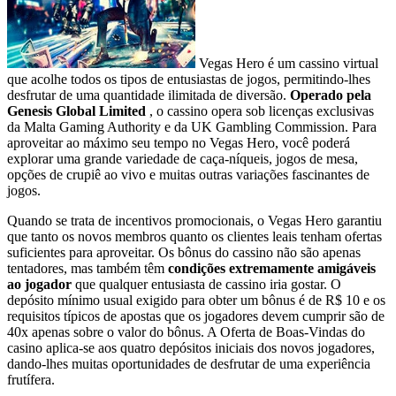
Vegas Hero é um cassino virtual
que acolhe todos os tipos de entusiastas de jogos, permitindo-lhes
desfrutar de uma quantidade ilimitada de diversão.
Operado pela
Genesis Global Limited
, o cassino opera sob licenças exclusivas
da Malta Gaming Authority e da UK Gambling Commission. Para
aproveitar ao máximo seu tempo no Vegas Hero, você poderá
explorar uma grande variedade de caça-níqueis, jogos de mesa,
opções de crupiê ao vivo e muitas outras variações fascinantes de
jogos.
Quando se trata de incentivos promocionais, o Vegas Hero garantiu
que tanto os novos membros quanto os clientes leais tenham ofertas
suficientes para aproveitar. Os bônus do cassino não são apenas
tentadores, mas também têm
condições extremamente amigáveis ​​
ao jogador
que qualquer entusiasta de cassino iria gostar. O
depósito mínimo usual exigido para obter um bônus é de R$ 10 e os
requisitos típicos de apostas que os jogadores devem cumprir são de
40x apenas sobre o valor do bônus. A Oferta de Boas-Vindas do
casino aplica-se aos quatro depósitos iniciais dos novos jogadores,
dando-lhes muitas oportunidades de desfrutar de uma experiência
frutífera.