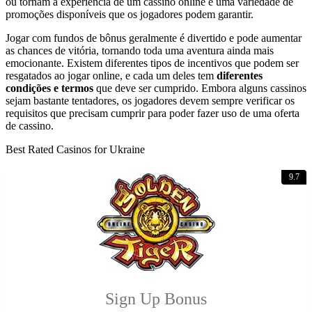
ou tornam a experiência de um cassino online é uma variedade de
promoções disponíveis que os jogadores podem garantir.
Jogar com fundos de bônus geralmente é divertido e pode aumentar
as chances de vitória, tornando toda uma aventura ainda mais
emocionante. Existem diferentes tipos de incentivos que podem ser
resgatados ao jogar online, e cada um deles tem
diferentes
condições e termos
que deve ser cumprido. Embora alguns cassinos
sejam bastante tentadores, os jogadores devem sempre verificar os
requisitos que precisam cumprir para poder fazer uso de uma oferta
de cassino.
Best Rated Casinos for Ukraine
9.7
Sign Up Bonus