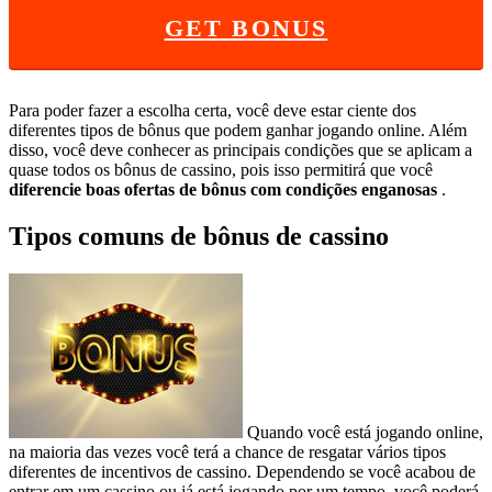
GET BONUS
Para poder fazer a escolha certa, você deve estar ciente dos
diferentes tipos de bônus que podem ganhar jogando online. Além
disso, você deve conhecer as principais condições que se aplicam a
quase todos os bônus de cassino, pois isso permitirá que você
diferencie boas ofertas de bônus com condições enganosas
.
Tipos comuns de bônus de cassino
Quando você está jogando online,
na maioria das vezes você terá a chance de resgatar vários tipos
diferentes de incentivos de cassino. Dependendo se você acabou de
entrar em um cassino ou já está jogando por um tempo, você poderá