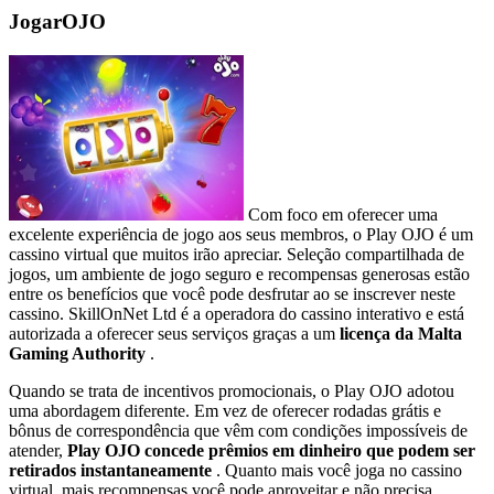
JogarOJO
Com foco em oferecer uma
excelente experiência de jogo aos seus membros, o Play OJO é um
cassino virtual que muitos irão apreciar. Seleção compartilhada de
jogos, um ambiente de jogo seguro e recompensas generosas estão
entre os benefícios que você pode desfrutar ao se inscrever neste
cassino. SkillOnNet Ltd é a operadora do cassino interativo e está
autorizada a oferecer seus serviços graças a um
licença da Malta
Gaming Authority
.
Quando se trata de incentivos promocionais, o Play OJO adotou
uma abordagem diferente. Em vez de oferecer rodadas grátis e
bônus de correspondência que vêm com condições impossíveis de
atender,
Play OJO concede prêmios em dinheiro que podem ser
retirados instantaneamente
. Quanto mais você joga no cassino
virtual, mais recompensas você pode aproveitar e não precisa