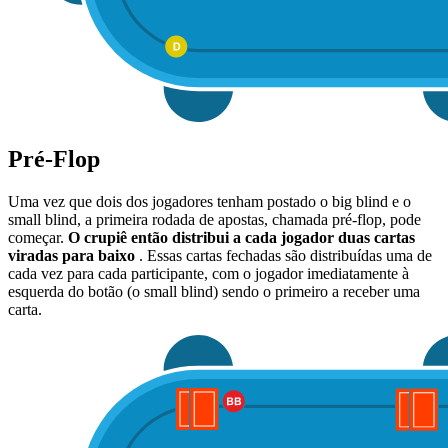
Pré-Flop
Uma vez que dois dos jogadores tenham postado o big blind e o
small blind, a primeira rodada de apostas, chamada pré-flop, pode
começar.
O crupiê então distribui a cada jogador duas cartas
viradas para baixo
. Essas cartas fechadas são distribuídas uma de
cada vez para cada participante, com o jogador imediatamente à
esquerda do botão (o small blind) sendo o primeiro a receber uma
carta.