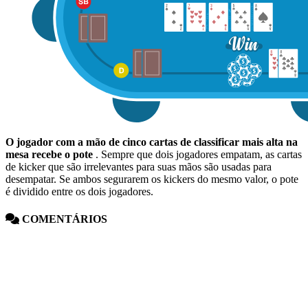
O jogador com a mão de cinco cartas de classificar mais alta na
mesa recebe o pote
. Sempre que dois jogadores empatam, as cartas
de kicker que são irrelevantes para suas mãos são usadas para
desempatar. Se ambos segurarem os kickers do mesmo valor, o pote
é dividido entre os dois jogadores.
COMENTÁRIOS