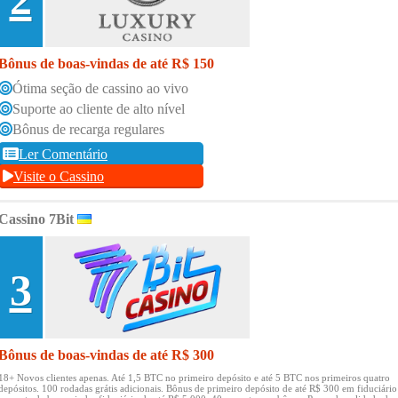
Bônus de boas-vindas de até R$ 150
Ótima seção de cassino ao vivo
Suporte ao cliente de alto nível
Bônus de recarga regulares
Ler Comentário
Visite o Cassino
Cassino 7Bit
3
Bônus de boas-vindas de até R$ 300
18+ Novos clientes apenas.
Até 1,5 BTC no primeiro depósito e até 5 BTC nos primeiros quatro
depósitos.
100 rodadas grátis adicionais.
Bônus de primeiro depósito de até R$ 300 em fiduciário