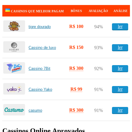
BÔNUS
AVALIAÇÃO
ANÁLISE
CASSINOS QUE MELHOR PAGAM
R$ 100
ler
94%
tigre dourado
R$ 150
ler
93%
Cassino de luxo
R$ 300
ler
92%
Cassino 7Bit
R$ 99
ler
91%
Cassino Yako
R$ 300
ler
91%
casumo
Cassinos Online Aprovados