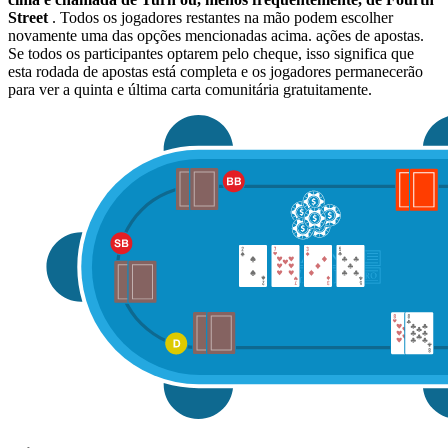
Street
. Todos os jogadores restantes na mão podem escolher
novamente uma das opções mencionadas acima. ações de apostas.
Se todos os participantes optarem pelo cheque, isso significa que
esta rodada de apostas está completa e os jogadores permanecerão
para ver a quinta e última carta comunitária gratuitamente.