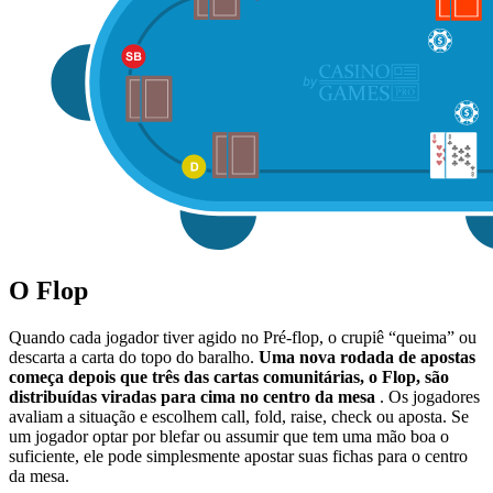
O Flop
Quando cada jogador tiver agido no Pré-flop, o crupiê “queima” ou
descarta a carta do topo do baralho.
Uma nova rodada de apostas
começa depois que três das cartas comunitárias, o Flop, são
distribuídas viradas para cima no centro da mesa
. Os jogadores
avaliam a situação e escolhem call, fold, raise, check ou aposta. Se
um jogador optar por blefar ou assumir que tem uma mão boa o
suficiente, ele pode simplesmente apostar suas fichas para o centro
da mesa.