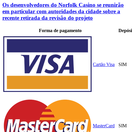
Os desenvolvedores do Norfolk Casino se reunirão
em particular com autoridades da cidade sobre a
recente retirada da revisão do projeto
Forma de pagamento
Depósi
Cartão Visa
SIM
MasterCard
SIM