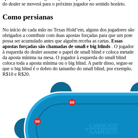
do dealer se moverá para o próximo jogador no sentido horário.
Como persianas
No início de cada mão no Texas Hold’em, alguns dos jogadores são
obrigados a contribuir com duas apostas forçadas para que um pote
possa ser acumulado antes que alguém receba as cartas.
Essas
apostas forçadas são chamadas de small e big blinds
. O jogador
à esquerda do dealer assume o papel de small blind e coloca metade
da aposta mínima na mesa. O jogador à esquerda do small blind
coloca toda a aposta mínima ou o big blind. A partir disso, segue-se
que o big blind é o dobro do tamanho do small blind, por exemplo,
R$10 e R$20.