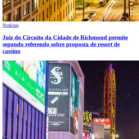
Notícias
Juiz do Circuito da Cidade de Richmond permite
segundo referendo sobre proposta de resort de
cassino