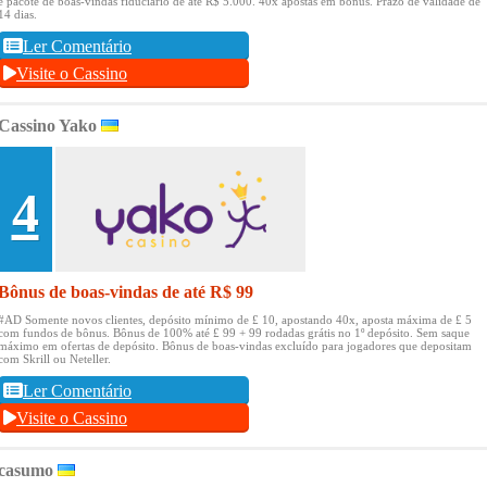
e pacote de boas-vindas fiduciário de até R$ 5.000.
40x apostas em bônus.
Prazo de validade de
14 dias.
Ler Comentário
Visite o Cassino
Cassino Yako
4
Bônus de boas-vindas de até R$ 99
#AD Somente novos clientes, depósito mínimo de £ 10, apostando 40x, aposta máxima de £ 5
com fundos de bônus.
Bônus de 100% até £ 99 + 99 rodadas grátis no 1º depósito.
Sem saque
máximo em ofertas de depósito.
Bônus de boas-vindas excluído para jogadores que depositam
com Skrill ou Neteller.
Ler Comentário
Visite o Cassino
casumo