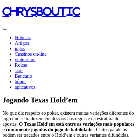
chrysboutic
Notícias
Artigos
jogos
Cassinos on-line
vinte-e-um
Roleta
slots
Bancário
bônus
aplicativos
Jogando Texas Hold’em
No que diz respeito ao poker, existem muitas variações diferentes do
jogo que se traduzem em desvios nas regras e na estrutura de
apostas.
O Texas Hold’em está entre as variações mais populares
e comumente jogadas do jogo de habilidade
. Certos paralelos
podem ser traçados entre o Hold’em e outras variantes difundidas,