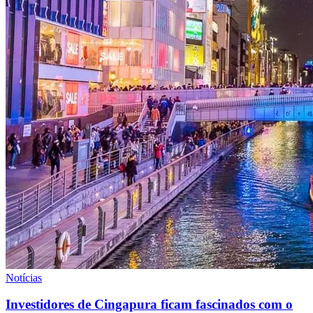
Notícias
Investidores de Cingapura ficam fascinados com o