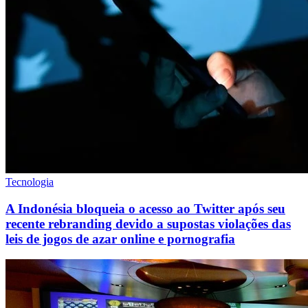
Tecnologia
A Indonésia bloqueia o acesso ao Twitter após seu
recente rebranding devido a supostas violações das
leis de jogos de azar online e pornografia