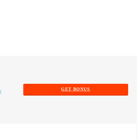
GET BONUS
W