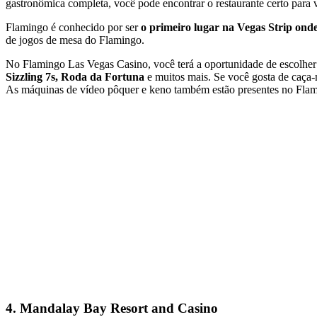
gastronômica completa, você pode encontrar o restaurante certo para 
Flamingo é conhecido por ser
o primeiro lugar na Vegas Strip onde
de jogos de mesa do Flamingo.
No Flamingo Las Vegas Casino, você terá a oportunidade de escolher
Sizzling 7s, Roda da Fortuna
e muitos mais. Se você gosta de caça-
As máquinas de vídeo pôquer e keno também estão presentes no Flamin
4. Mandalay Bay Resort and Casino