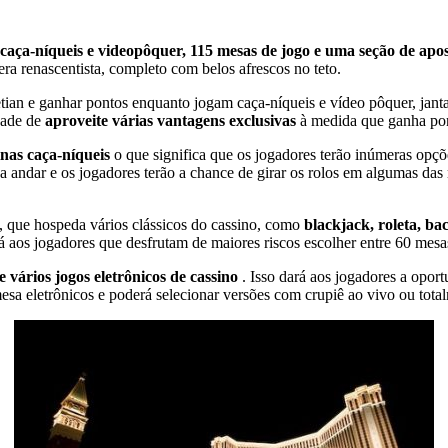
caça-níqueis e videopôquer, 115 mesas de jogo e uma seção de apo
ra renascentista, completo com belos afrescos no teto.
ian e ganhar pontos enquanto jogam caça-níqueis e vídeo pôquer, jant
dade de
aproveite várias vantagens exclusivas
à medida que ganha po
nas caça-níqueis
o que significa que os jogadores terão inúmeras opçõe
da andar e os jogadores terão a chance de girar os rolos em algumas d
, que hospeda vários clássicos do cassino, como
blackjack, roleta, b
á aos jogadores que desfrutam de maiores riscos escolher entre 60 mesa
e vários jogos eletrônicos de cassino
. Isso dará aos jogadores a opor
a eletrônicos e poderá selecionar versões com crupiê ao vivo ou totalm