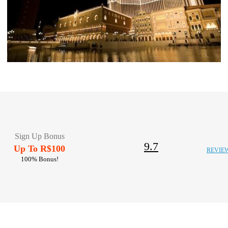
Sign Up Bonus
9.7
Up To R$100
REVIE
100% Bonus!