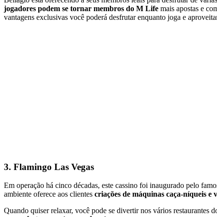
jogadores podem se tornar membros do M Life
mais apostas e com
vantagens exclusivas você poderá desfrutar enquanto joga e aproveita
3. Flamingo Las Vegas
Em operação há cinco décadas, este cassino foi inaugurado pelo famos
ambiente oferece aos clientes
criações de máquinas caça-níqueis e 
Quando quiser relaxar, você pode se divertir nos vários restaurantes