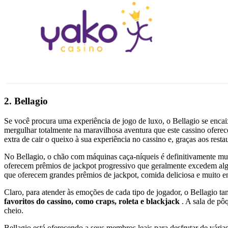
2. Bellagio
Se você procura uma experiência de jogo de luxo, o Bellagio se enca
mergulhar totalmente na maravilhosa aventura que este cassino ofer
extra de cair o queixo à sua experiência no cassino e, graças aos res
No Bellagio, o chão com máquinas caça-níqueis é definitivamente m
oferecem prêmios de jackpot progressivo que geralmente excedem algu
que oferecem grandes prêmios de jackpot, comida deliciosa e muito en
Claro, para atender às emoções de cada tipo de jogador, o Bellagio t
favoritos do cassino, como craps, roleta e blackjack
. A sala de pô
cheio.
Bellagio está oferecendo a seus membros leais para desfrutar de vári