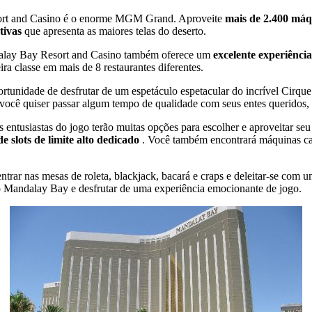
sort and Casino é o enorme MGM Grand. Aproveite
mais de 2.400 máq
rtivas
que apresenta as maiores telas do deserto.
dalay Bay Resort and Casino também oferece um
excelente experiênci
a classe em mais de 8 restaurantes diferentes.
nidade de desfrutar de um espetáculo espetacular do incrível Cirque du 
 você quiser passar algum tempo de qualidade com seus entes queridos
s entusiastas do jogo terão muitas opções para escolher e aproveitar 
de slots de limite alto dedicado
. Você também encontrará máquinas ca
ntrar nas mesas de roleta, blackjack, bacará e craps e deleitar-se com
o Mandalay Bay e desfrutar de uma experiência emocionante de jogo.