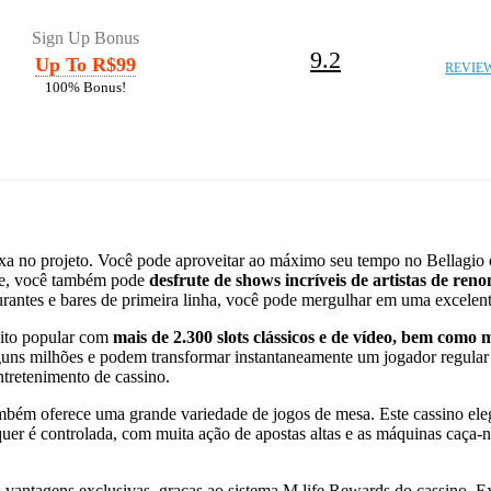
Sign Up Bonus
9.2
Up To R$99
REVIE
100% Bonus!
ixa no projeto. Você pode aproveitar ao máximo seu tempo no Bellagio 
ece, você também pode
desfrute de shows incríveis de artistas de re
taurantes e bares de primeira linha, você pode mergulhar em uma excelen
uito popular com
mais de 2.300 slots clássicos e de vídeo, bem com
ns milhões e podem transformar instantaneamente um jogador regular e
tretenimento de cassino.
ambém oferece uma grande variedade de jogos de mesa. Este cassino eleg
quer é controlada, com muita ação de apostas altas e as máquinas caça-n
as vantagens exclusivas, graças ao sistema M life Rewards do cassino. E