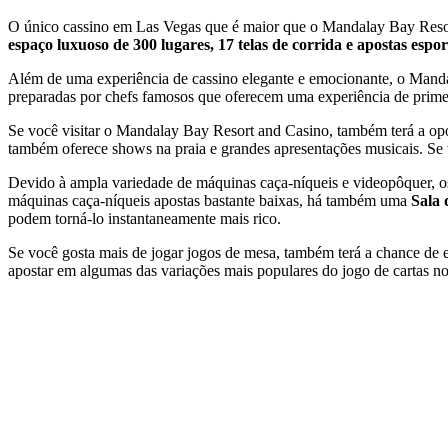
O único cassino em Las Vegas que é maior que o Mandalay Bay Re
espaço luxuoso de 300 lugares, 17 telas de corrida e apostas espo
Além de uma experiência de cassino elegante e emocionante, o Man
preparadas por chefs famosos que oferecem uma experiência de primeir
Se você visitar o Mandalay Bay Resort and Casino, também terá a oportu
também oferece shows na praia e grandes apresentações musicais. Se
Devido à ampla variedade de máquinas caça-níqueis e videopôquer, o
máquinas caça-níqueis apostas bastante baixas, há também uma
Sala 
podem torná-lo instantaneamente mais rico.
Se você gosta mais de jogar jogos de mesa, também terá a chance de e
apostar em algumas das variações mais populares do jogo de cartas n