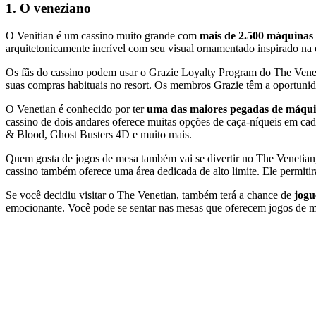
1. O veneziano
O Venitian é um cassino muito grande com
mais de 2.500 máquinas 
arquitetonicamente incrível com seu visual ornamentado inspirado na e
Os fãs do cassino podem usar o Grazie Loyalty Program do The Venet
suas compras habituais no resort. Os membros Grazie têm a oportuni
O Venetian é conhecido por ter
uma das maiores pegadas de máqui
cassino de dois andares oferece muitas opções de caça-níqueis em ca
& Blood, Ghost Busters 4D e muito mais.
Quem gosta de jogos de mesa também vai se divertir no The Venetian
cassino também oferece uma área dedicada de alto limite. Ele permitir
Se você decidiu visitar o The Venetian, também terá a chance de
jogu
emocionante. Você pode se sentar nas mesas que oferecem jogos de mes