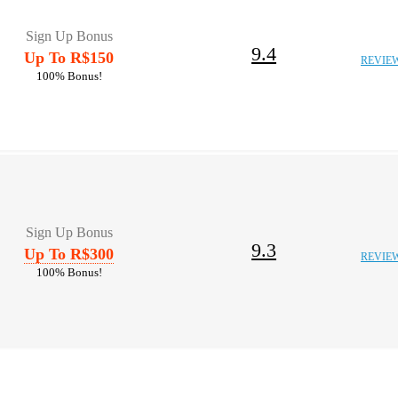
Sign Up Bonus
9.4
Up To R$150
REVIE
100% Bonus!
Sign Up Bonus
9.3
Up To R$300
REVIE
100% Bonus!