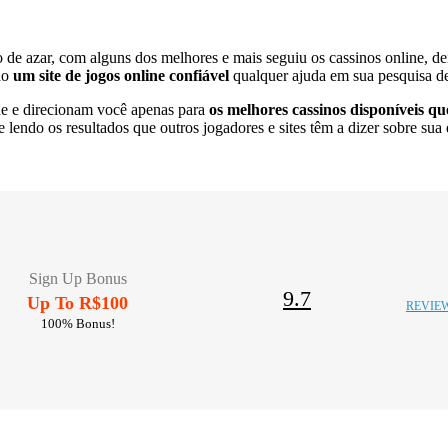
e azar, com alguns dos melhores e mais seguiu os cassinos online, de
do
um site de jogos online confiável
qualquer ajuda em sua pesquisa dev
e e direcionam você apenas para
os melhores cassinos disponíveis 
 lendo os resultados que outros jogadores e sites têm a dizer sobre sua 
Sign Up Bonus
9.7
Up To R$100
REVIE
100% Bonus!