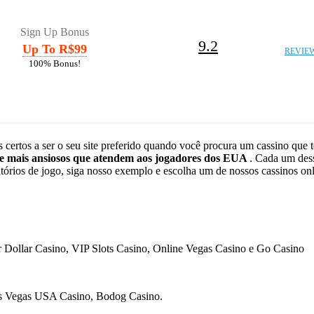
Sign Up Bonus
9.2
Up To R$99
REVIE
100% Bonus!
certos a ser o seu site preferido quando você procura um cassino que te
ne mais ansiosos que atendem aos jogadores dos EUA
. Cada um dess
rritórios de jogo, siga nosso exemplo e escolha um de nossos cassinos o
er Dollar Casino, VIP Slots Casino, Online Vegas Casino e Go Casino
s Vegas USA Casino, Bodog Casino.