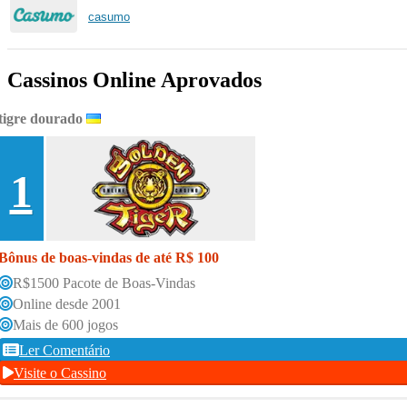
casumo
Cassinos Online Aprovados
tigre dourado
1
Bônus de boas-vindas de até R$ 100
R$1500 Pacote de Boas-Vindas
Online desde 2001
Mais de 600 jogos
Ler Comentário
Visite o Cassino