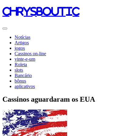
chrysboutic
Notícias
Artigos
jogos
Cassinos on-line
vinte-e-um
Roleta
slots
Bancário
bônus
aplicativos
Cassinos aguardaram os EUA