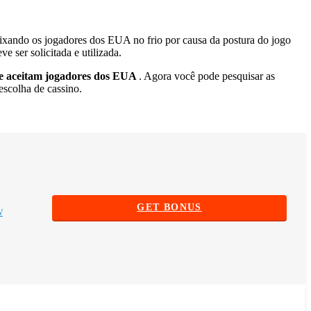
ixando os jogadores dos EUA no frio por causa da postura do jogo
e ser solicitada e utilizada.
que aceitam jogadores dos EUA
. Agora você pode pesquisar as
escolha de cassino.
GET BONUS
W