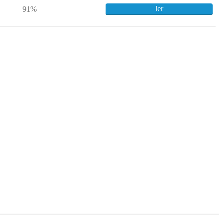
ler
91%