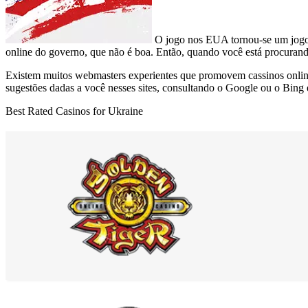
O jogo nos EUA tornou-se um jogo d
online do governo, que não é boa. Então, quando você está procuran
Existem muitos webmasters experientes que promovem cassinos onlin
sugestões dadas a você nesses sites, consultando o Google ou o Bing e
Best Rated Casinos for Ukraine