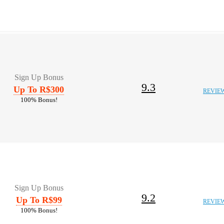
Sign Up Bonus
9.3
Up To R$300
REVIE
100% Bonus!
Sign Up Bonus
9.2
Up To R$99
REVIE
100% Bonus!