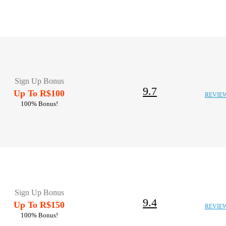
.
Sign Up Bonus
9.7
Up To R$100
REVIE
100% Bonus!
Sign Up Bonus
9.4
Up To R$150
REVIE
100% Bonus!