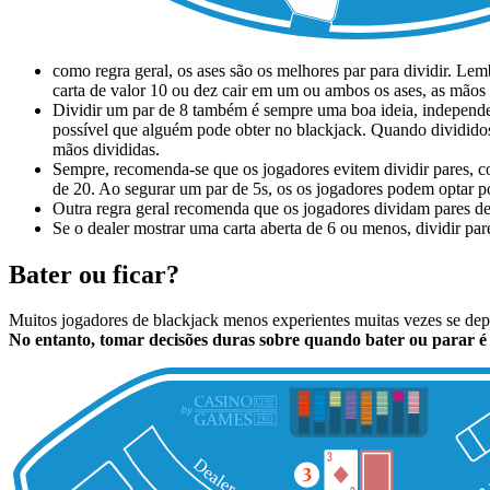
como regra geral, os ases são os melhores par para dividir. L
carta de valor 10 ou dez cair em um ou ambos os ases, as mãos
Dividir um par de 8 também é sempre uma boa ideia, independen
possível que alguém pode obter no blackjack. Quando dividido
mãos divididas.
Sempre, recomenda-se que os jogadores evitem dividir pares, c
de 20. Ao segurar um par de 5s, os os jogadores podem optar po
Outra regra geral recomenda que os jogadores dividam pares de 2
Se o dealer mostrar uma carta aberta de 6 ou menos, dividir par
Bater ou ficar?
Muitos jogadores de blackjack menos experientes muitas vezes se depa
No entanto, tomar decisões duras sobre quando bater ou parar 