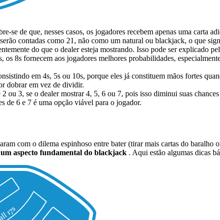
embre-se de que, nesses casos, os jogadores recebem apenas uma carta a
 serão contadas como 21, não como um natural ou blackjack, o que sign
temente do que o dealer esteja mostrando. Isso pode ser explicado pel
s, os 8s fornecem aos jogadores melhores probabilidades, especialment
onsistindo em 4s, 5s ou 10s, porque eles já constituem mãos fortes qu
r dobrar em vez de dividir.
 ou 3, se o dealer mostrar 4, 5, 6 ou 7, pois isso diminui suas chances
es de 6 e 7 é uma opção viável para o jogador.
ram com o dilema espinhoso entre bater (tirar mais cartas do baralho o
é um aspecto fundamental do blackjack
. Aqui estão algumas dicas bá