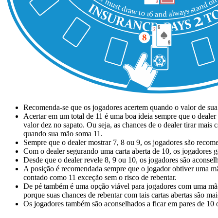
Recomenda-se que os jogadores acertem quando o valor de sua mão
Acertar em um total de 11 é uma boa ideia sempre que o dealer
valor dez no sapato. Ou seja, as chances de o dealer tirar ma
quando sua mão soma 11.
Sempre que o dealer mostrar 7, 8 ou 9, os jogadores são recome
Com o dealer segurando uma carta aberta de 10, os jogadores g
Desde que o dealer revele 8, 9 ou 10, os jogadores são acons
A posição é recomendada sempre que o jogador obtiver uma mão 
contado como 11 exceção sem o risco de rebentar.
De pé também é uma opção viável para jogadores com uma mão qu
porque suas chances de rebentar com tais cartas abertas são m
Os jogadores também são aconselhados a ficar em pares de 10 ou