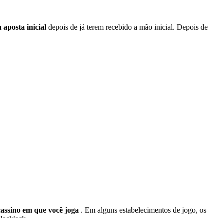
aposta inicial
depois de já terem recebido a mão inicial. Depois de
cassino em que você joga
. Em alguns estabelecimentos de jogo, os