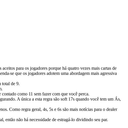
 aceitos para os jogadores porque há quatro vezes mais cartas de
comenda-se que os jogadores adotem uma abordagem mais agressiva
total de 9.
m.
er contado como 11 sem fazer com que você perca.
gurando. A única a esta regra são soft 17s quando você tem um Ás,
s. Como regra geral, 4s, 5s e 6s são mais notícias para o dealer
l, então não há necessidade de estragá-lo dividindo seu par.