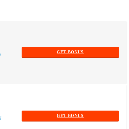
GET BONUS
W
GET BONUS
W