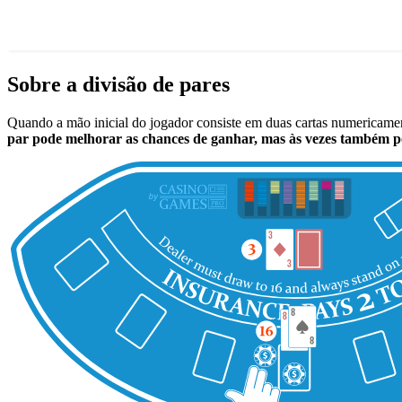
Sobre a divisão de pares
Quando a mão inicial do jogador consiste em duas cartas numericament
par pode melhorar as chances de ganhar, mas às vezes também 