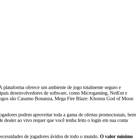
A plataforma oferece um ambiente de jogo totalmente seguro e
cipais desenvolvedores de software, como Microgaming, NetEnt e
00 jogos são Casumo Bonanza, Mega Fire Blaze: Khonsu God of Moon
ogadores podem aproveitar toda a gama de ofertas promocionais, bem
e dealer ao vivo requer que você tenha feito o login em sua conta
necessidades de jogadores ávidos de todo o mundo.
O valor mínimo