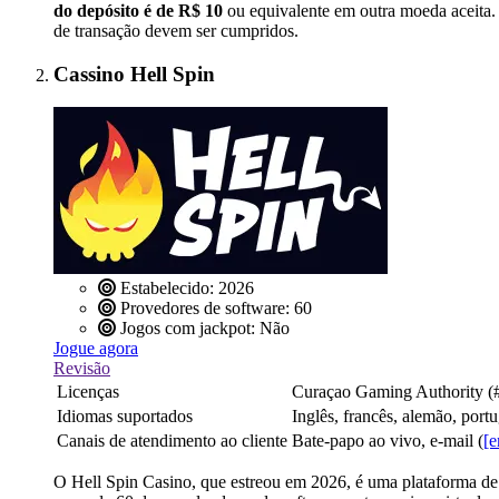
do depósito é de R$ 10
ou equivalente em outra moeda aceita. 
de transação devem ser cumpridos.
Cassino Hell Spin
Estabelecido: 2026
Provedores de software: 60
Jogos com jackpot: Não
Jogue agora
Revisão
Licenças
Curaçao Gaming Authorit
Idiomas suportados
Inglês, francês, alemão, port
Canais de atendimento ao cliente
Bate-papo ao vivo, e-mail (
[e
O Hell Spin Casino, que estreou em 2026, é uma plataforma d