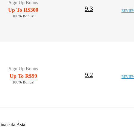
Sign Up Bonus
9.3
Up To R$300
REVIE
100% Bonus!
Sign Up Bonus
9.2
Up To R$99
REVIE
100% Bonus!
ina e da Ásia.