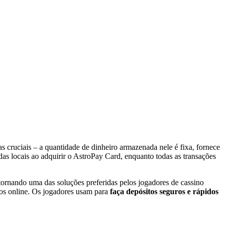
 cruciais – a quantidade de dinheiro armazenada nele é fixa, fornece
s locais ao adquirir o AstroPay Card, enquanto todas as transações
tornando uma das soluções preferidas pelos jogadores de cassino
os online. Os jogadores usam para
faça depósitos seguros e rápidos