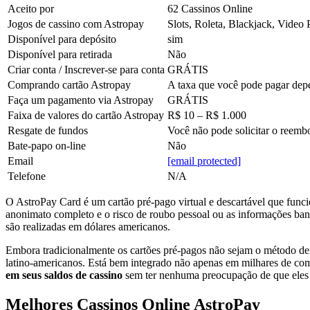
Aceito por
62 Cassinos Online
Jogos de cassino com Astropay
Slots, Roleta, Blackjack, Video
Disponível para depósito
sim
Disponível para retirada
Não
Criar conta / Inscrever-se para conta
GRÁTIS
Comprando cartão Astropay
A taxa que você pode pagar dep
Faça um pagamento via Astropay
GRÁTIS
Faixa de valores do cartão Astropay
R$ 10 – R$ 1.000
Resgate de fundos
Você não pode solicitar o reemb
Bate-papo on-line
Não
Email
[email protected]
Telefone
N/A
O AstroPay Card é um cartão pré-pago virtual e descartável que func
anonimato completo e o risco de roubo pessoal ou as informações ban
são realizadas em dólares americanos.
Embora tradicionalmente os cartões pré-pagos não sejam o método de 
latino-americanos. Está bem integrado não apenas em milhares de 
em seus saldos de cassino
sem ter nenhuma preocupação de que eles 
Melhores Cassinos Online AstroPay