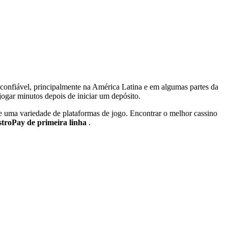
 confiável, principalmente na América Latina e em algumas partes da
jogar minutos depois de iniciar um depósito.
re uma variedade de plataformas de jogo. Encontrar o melhor cassino
AstroPay de primeira linha
.