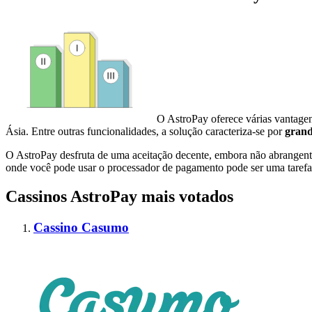
O AstroPay oferece várias vantagen
Ásia. Entre outras funcionalidades, a solução caracteriza-se por
grand
O AstroPay desfruta de uma aceitação decente, embora não abrangente,
onde você pode usar o processador de pagamento pode ser uma tarefa
Cassinos AstroPay mais votados
Cassino Casumo