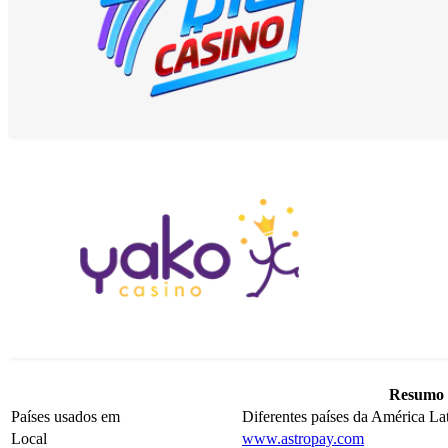
Resumo
Países usados ​​​​em
Diferentes países da América Lat
Local
www.astropay.com