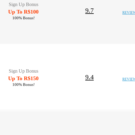
Sign Up Bonus
9.7
Up To R$100
REVIE
100% Bonus!
Sign Up Bonus
9.4
Up To R$150
REVIE
100% Bonus!