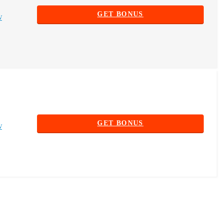
GET BONUS
W
GET BONUS
W