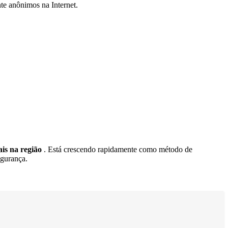
nte anônimos na Internet.
ais na região
. Está crescendo rapidamente como método de
egurança.