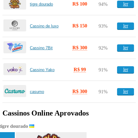
R$ 100
ler
94%
tigre dourado
R$ 150
ler
93%
Cassino de luxo
R$ 300
ler
92%
Cassino 7Bit
R$ 99
ler
91%
Cassino Yako
R$ 300
ler
91%
casumo
Cassinos Online Aprovados
tigre dourado