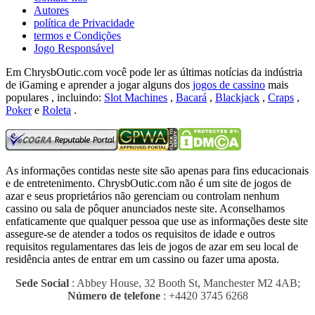
Autores
política de Privacidade
termos e Condições
Jogo Responsável
Em ChrysbOutic.com você pode ler as últimas notícias da indústria
de iGaming e aprender a jogar alguns dos
jogos de cassino
mais
populares , incluindo:
Slot Machines
,
Bacará
,
Blackjack
,
Craps
,
Poker
e
Roleta
.
As informações contidas neste site são apenas para fins educacionais
e de entretenimento.
ChrysbOutic.com não é um site de jogos de
azar e seus proprietários não gerenciam ou controlam nenhum
cassino ou sala de pôquer anunciados neste site.
Aconselhamos
enfaticamente que qualquer pessoa que use as informações deste site
assegure-se de atender a todos os requisitos de idade e outros
requisitos regulamentares das leis de jogos de azar em seu local de
residência antes de entrar em um cassino ou fazer uma aposta.
Sede Social
: Abbey House, 32 Booth St, Manchester M2 4AB;
Número de telefone
: +4420 3745 6268