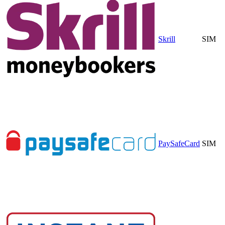
Skrill
SIM
PaySafeCard
SIM