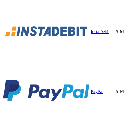
InstaDebit
SIM
PayPal
SIM