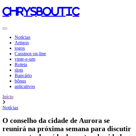
chrysboutic
Notícias
Artigos
jogos
Cassinos on-line
vinte-e-um
Roleta
slots
Bancário
bônus
aplicativos
Início
Notícias
O conselho da cidade de Aurora se
reunirá na próxima semana para discutir