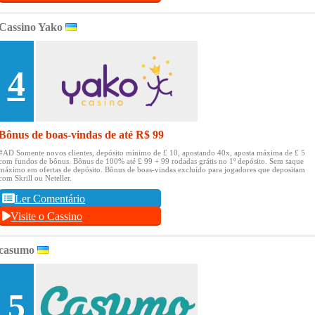
Cassino Yako
4
Bônus de boas-vindas de até R$ 99
#AD Somente novos clientes, depósito mínimo de £ 10, apostando 40x, aposta máxima de £ 5
com fundos de bônus.
Bônus de 100% até £ 99 + 99 rodadas grátis no 1º depósito.
Sem saque
máximo em ofertas de depósito.
Bônus de boas-vindas excluído para jogadores que depositam
com Skrill ou Neteller.
Ler Comentário
Visite o Cassino
casumo
5