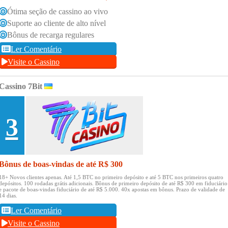
Ótima seção de cassino ao vivo
Suporte ao cliente de alto nível
Bônus de recarga regulares
Ler Comentário
Visite o Cassino
Cassino 7Bit
3
Bônus de boas-vindas de até R$ 300
18+ Novos clientes apenas.
Até 1,5 BTC no primeiro depósito e até 5 BTC nos primeiros quatro
depósitos.
100 rodadas grátis adicionais.
Bônus de primeiro depósito de até R$ 300 em fiduciário
e pacote de boas-vindas fiduciário de até R$ 5.000.
40x apostas em bônus.
Prazo de validade de
14 dias.
Ler Comentário
Visite o Cassino