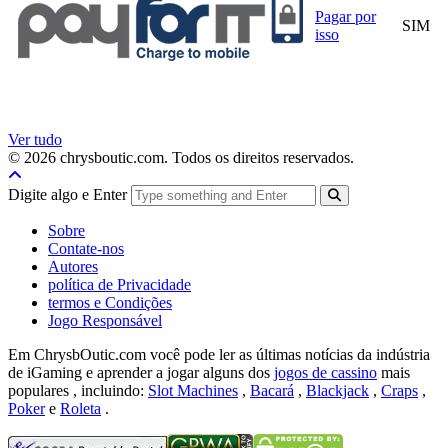
Pagar por
SIM
isso
Ver tudo
© 2026 chrysboutic.com. Todos os direitos reservados.
Digite algo e Enter
Sobre
Contate-nos
Autores
política de Privacidade
termos e Condições
Jogo Responsável
Em ChrysbOutic.com você pode ler as últimas notícias da indústria
de iGaming e aprender a jogar alguns dos
jogos de cassino
mais
populares , incluindo:
Slot Machines
,
Bacará
,
Blackjack
,
Craps
,
Poker
e
Roleta
.