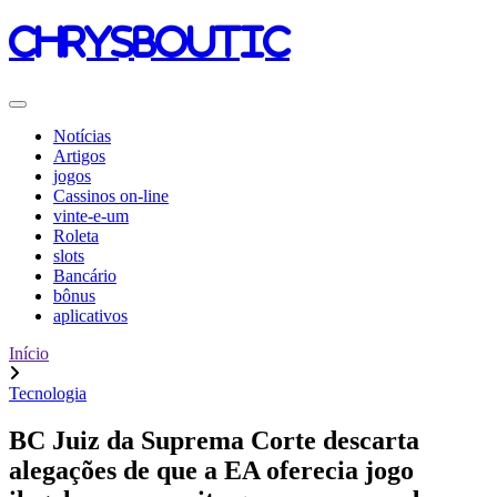
chrysboutic
Notícias
Artigos
jogos
Cassinos on-line
vinte-e-um
Roleta
slots
Bancário
bônus
aplicativos
Início
Tecnologia
BC Juiz da Suprema Corte descarta
alegações de que a EA oferecia jogo