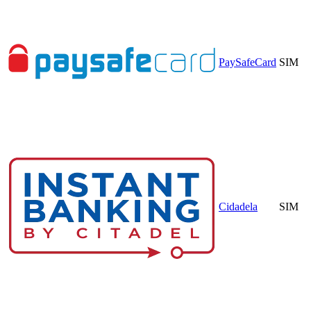
PaySafeCard
SIM
Cidadela
SIM