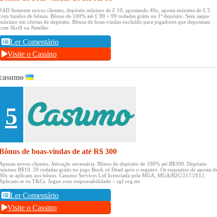
#AD Somente novos clientes, depósito mínimo de £ 10, apostando 40x, aposta máxima de £ 5
com fundos de bônus.
Bônus de 100% até £ 99 + 99 rodadas grátis no 1º depósito.
Sem saque
máximo em ofertas de depósito.
Bônus de boas-vindas excluído para jogadores que depositam
com Skrill ou Neteller.
Ler Comentário
Visite o Cassino
casumo
5
Bônus de boas-vindas de até R$ 300
Apenas novos clientes.
Ativação necessária.
Bônus de depósito de 100% até R$300.
Depósito
mínimo R$10.
20 rodadas grátis no jogo Book of Dead após o registro.
Os requisitos de aposta d
30x se aplicam aos bônus.
Casumo Services Ltd licenciada pela MGA, MGA/B2C/217/2012.
Aplicam-se os T&Cs.
Jogue com responsabilidade – rgf.org.mt
Ler Comentário
Visite o Cassino