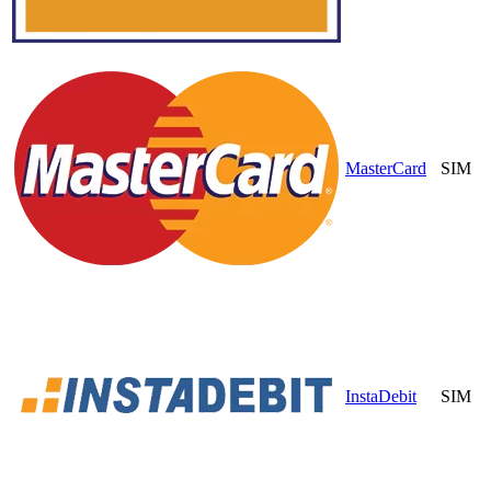
MasterCard
SIM
InstaDebit
SIM