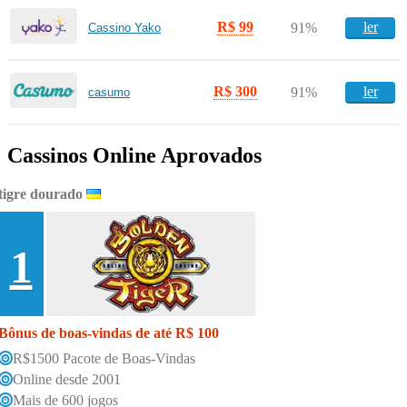
R$ 99
ler
91%
Cassino Yako
R$ 300
ler
91%
casumo
Cassinos Online Aprovados
tigre dourado
1
Bônus de boas-vindas de até R$ 100
R$1500 Pacote de Boas-Vindas
Online desde 2001
Mais de 600 jogos