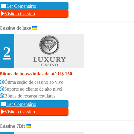
Ler Comentário
Visite o Cassino
Cassino de luxo
2
Bônus de boas-vindas de até R$ 150
Ótima seção de cassino ao vivo
Suporte ao cliente de alto nível
Bônus de recarga regulares
Ler Comentário
Visite o Cassino
Cassino 7Bit