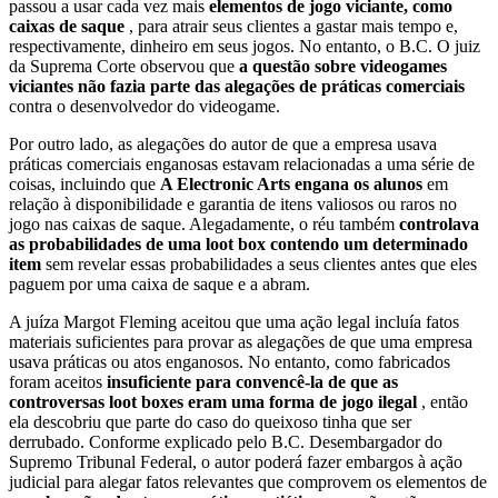
passou a usar cada vez mais
elementos de jogo viciante, como
caixas de saque
, para atrair seus clientes a gastar mais tempo e,
respectivamente, dinheiro em seus jogos. No entanto, o B.C. O juiz
da Suprema Corte observou que
a questão sobre videogames
viciantes não fazia parte das alegações de práticas comerciais
contra o desenvolvedor do videogame.
Por outro lado, as alegações do autor de que a empresa usava
práticas comerciais enganosas estavam relacionadas a uma série de
coisas, incluindo que
A Electronic Arts engana os alunos
em
relação à disponibilidade e garantia de itens valiosos ou raros no
jogo nas caixas de saque. Alegadamente, o réu também
controlava
as probabilidades de uma loot box contendo um determinado
item
sem revelar essas probabilidades a seus clientes antes que eles
paguem por uma caixa de saque e a abram.
A juíza Margot Fleming aceitou que uma ação legal incluía fatos
materiais suficientes para provar as alegações de que uma empresa
usava práticas ou atos enganosos. No entanto, como fabricados
foram aceitos
insuficiente para convencê-la de que as
controversas loot boxes eram uma forma de jogo ilegal
, então
ela descobriu que parte do caso do queixoso tinha que ser
derrubado. Conforme explicado pelo B.C. Desembargador do
Supremo Tribunal Federal, o autor poderá fazer embargos à ação
judicial para alegar fatos relevantes que comprovem os elementos de