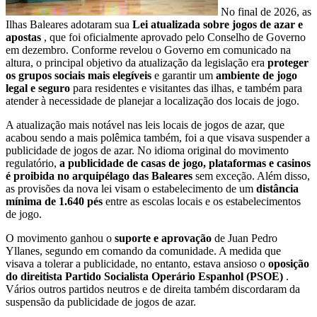
No final de 2026, as
Ilhas Baleares adotaram sua
Lei atualizada sobre jogos de azar e
apostas
, que foi oficialmente aprovado pelo Conselho de Governo
em dezembro. Conforme revelou o Governo em comunicado na
altura, o principal objetivo da atualização da legislação era
proteger
os grupos sociais mais elegíveis
e garantir um
ambiente de jogo
legal e seguro
para residentes e visitantes das ilhas, e também para
atender à necessidade de planejar a localização dos locais de jogo.
A atualização mais notável nas leis locais de jogos de azar, que
acabou sendo a mais polêmica também, foi a que visava suspender a
publicidade de jogos de azar. No idioma original do movimento
regulatório,
a publicidade de casas de jogo, plataformas e casinos
é proibida no arquipélago das Baleares
sem exceção. Além disso,
as provisões da nova lei visam o estabelecimento de um
distância
mínima de 1.640 pés
entre as escolas locais e os estabelecimentos
de jogo.
O movimento ganhou o
suporte e aprovação
de Juan Pedro
Yllanes, segundo em comando da comunidade. A medida que
visava a tolerar a publicidade, no entanto, estava ansioso o
oposição
do direitista Partido Socialista Operário Espanhol (PSOE)
.
Vários outros partidos neutros e de direita também discordaram da
suspensão da publicidade de jogos de azar.