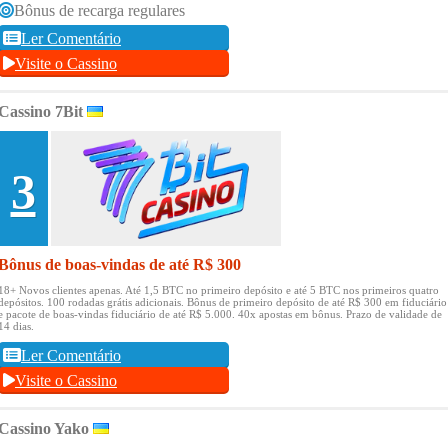
Bônus de recarga regulares
Ler Comentário
Visite o Cassino
Cassino 7Bit
3
Bônus de boas-vindas de até R$ 300
18+ Novos clientes apenas.
Até 1,5 BTC no primeiro depósito e até 5 BTC nos primeiros quatro
depósitos.
100 rodadas grátis adicionais.
Bônus de primeiro depósito de até R$ 300 em fiduciário
e pacote de boas-vindas fiduciário de até R$ 5.000.
40x apostas em bônus.
Prazo de validade de
14 dias.
Ler Comentário
Visite o Cassino
Cassino Yako