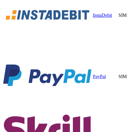
InstaDebit
SIM
PayPal
SIM