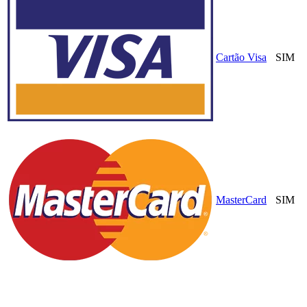
Cartão Visa
SIM
MasterCard
SIM