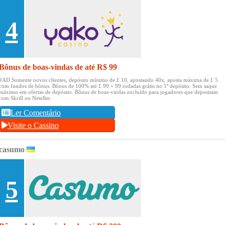
4
Bônus de boas-vindas de até R$ 99
#AD Somente novos clientes, depósito mínimo de £ 10, apostando 40x, aposta máxima de £ 5
com fundos de bônus.
Bônus de 100% até £ 99 + 99 rodadas grátis no 1º depósito.
Sem saque
máximo em ofertas de depósito.
Bônus de boas-vindas excluído para jogadores que depositam
com Skrill ou Neteller.
Ler Comentário
Visite o Cassino
casumo
5