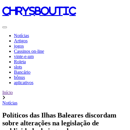
chrysboutic
Notícias
Artigos
jogos
Cassinos on-line
vinte-e-um
Roleta
slots
Bancário
bônus
aplicativos
Início
Notícias
Políticos das Ilhas Baleares discordam
sobre alterações na legislação de