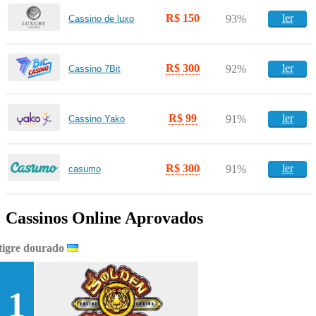
R$ 150
ler
93%
Cassino de luxo
R$ 300
ler
92%
Cassino 7Bit
R$ 99
ler
91%
Cassino Yako
R$ 300
ler
91%
casumo
Cassinos Online Aprovados
tigre dourado
1