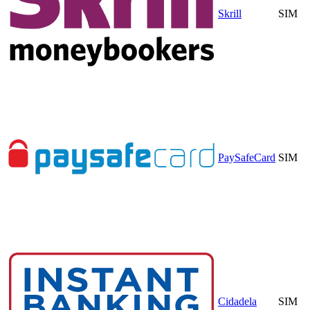
Skrill
SIM
PaySafeCard
SIM
Cidadela
SIM