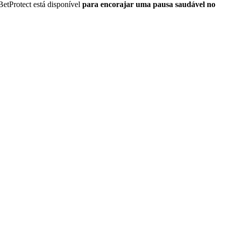
BetProtect está disponível
para encorajar uma pausa saudável no