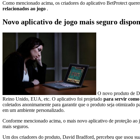
Como mencionado acima, os criadores do aplicativo BetProtect querem
relacionados ao jogo
.
Novo aplicativo de jogo mais seguro dispon
O novo produto de Dav
Reino Unido, EUA, etc. O aplicativo foi projetado
para servir como
coletados anonimamente para garantir que o produto seja otimizado p
em um ambiente personalizado.
Conforme mencionado acima, o mais novo aplicativo de proteção ao 
mais seguros.
Um dos criadores do produto, David Bradford, percebeu que usou su