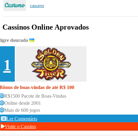
casumo
Cassinos Online Aprovados
tigre dourado
1
Bônus de boas-vindas de até R$ 100
R$1500 Pacote de Boas-Vindas
Online desde 2001
Mais de 600 jogos
Ler Comentário
Visite o Cassino