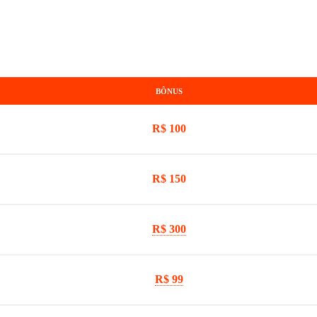
BÔNUS
R$ 100
R$ 150
R$ 300
R$ 99