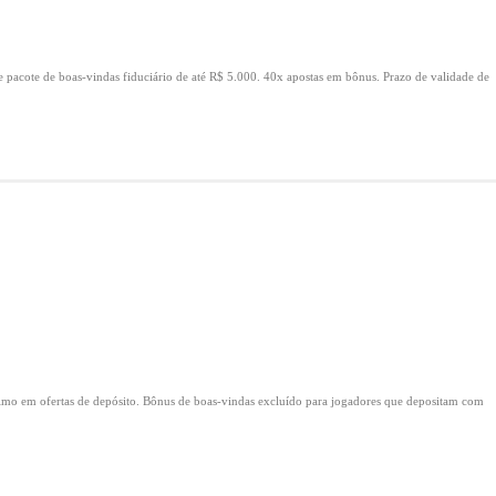
e pacote de boas-vindas fiduciário de até R$ 5.000.
40x apostas em bônus.
Prazo de validade de
mo em ofertas de depósito.
Bônus de boas-vindas excluído para jogadores que depositam com