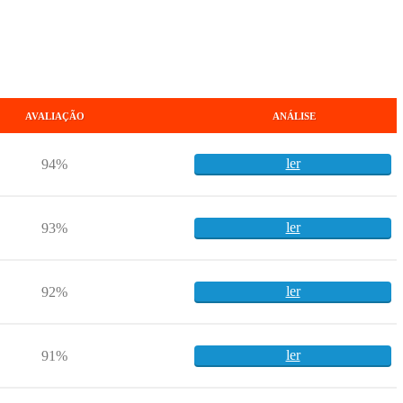
AVALIAÇÃO
ANÁLISE
ler
94%
ler
93%
ler
92%
ler
91%