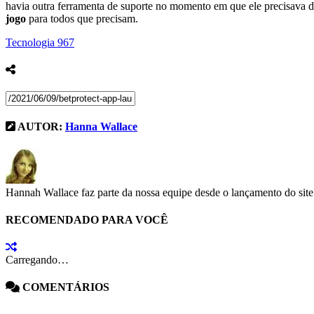
havia outra ferramenta de suporte no momento em que ele precisava de
jogo
para todos que precisam.
Tecnologia
967
AUTOR:
Hanna Wallace
Hannah Wallace faz parte da nossa equipe desde o lançamento do site
RECOMENDADO PARA VOCÊ
Carregando…
COMENTÁRIOS