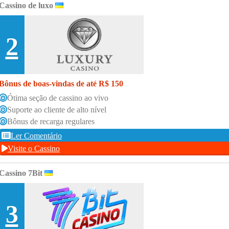
Cassino de luxo
2
Bônus de boas-vindas de até R$ 150
Ótima seção de cassino ao vivo
Suporte ao cliente de alto nível
Bônus de recarga regulares
Ler Comentário
Visite o Cassino
Cassino 7Bit
3