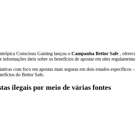
ntrópica Conscious Gaming lançou o
Campanha Bettor Safe
, ofere
informações úteis sobre os benefícios de apostar em sites regulamenta
ativas com foco em apostas mais seguras em dois estados específicos 
nefícios do Bettor Safe.
as ilegais por meio de várias fontes