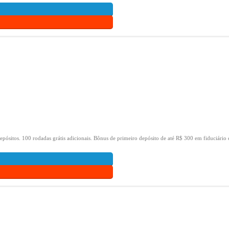
epósitos.
100 rodadas grátis adicionais.
Bônus de primeiro depósito de até R$ 300 em fiduciário 