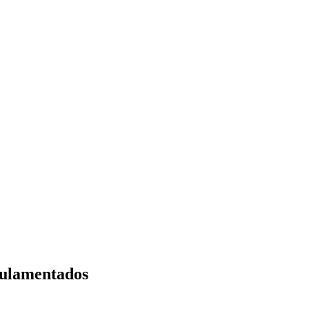
gulamentados