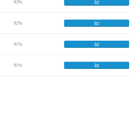
ler
93%
ler
92%
ler
91%
ler
91%