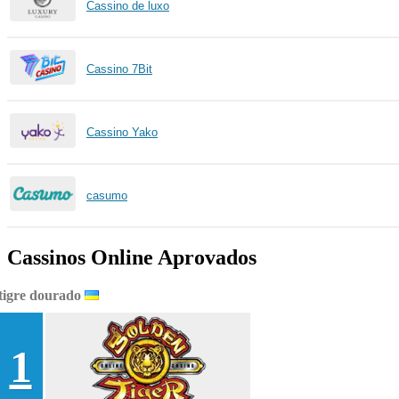
Cassino de luxo
Cassino 7Bit
Cassino Yako
casumo
Cassinos Online Aprovados
tigre dourado
1