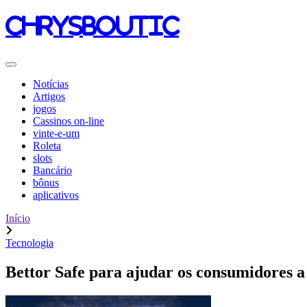
chrysboutic
Notícias
Artigos
jogos
Cassinos on-line
vinte-e-um
Roleta
slots
Bancário
bônus
aplicativos
Início
Tecnologia
Bettor Safe para ajudar os consumidores a