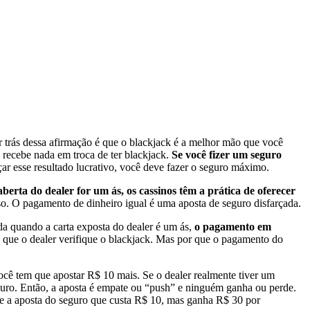
trás dessa afirmação é que o blackjack é a melhor mão que você
 recebe nada em troca de ter blackjack.
Se você fizer um seguro
çar esse resultado lucrativo, você deve fazer o seguro máximo.
berta do dealer for um ás, os cassinos têm a prática de oferecer
so. O pagamento de dinheiro igual é uma aposta de seguro disfarçada.
da quando a carta exposta do dealer é um ás,
o pagamento em
es que o dealer verifique o blackjack. Mas por que o pagamento do
você tem que apostar R$ 10 mais. Se o dealer realmente tiver um
guro. Então, a aposta é empate ou “push” e ninguém ganha ou perde.
rde a aposta do seguro que custa R$ 10, mas ganha R$ 30 por