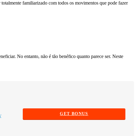
ar totalmente familiarizado com todos os movimentos que pode fazer
eficiar. No entanto, não é tão benéfico quanto parece ser. Neste
GET BONUS
W