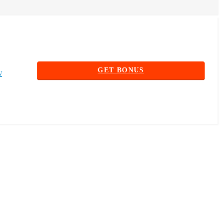
GET BONUS
W