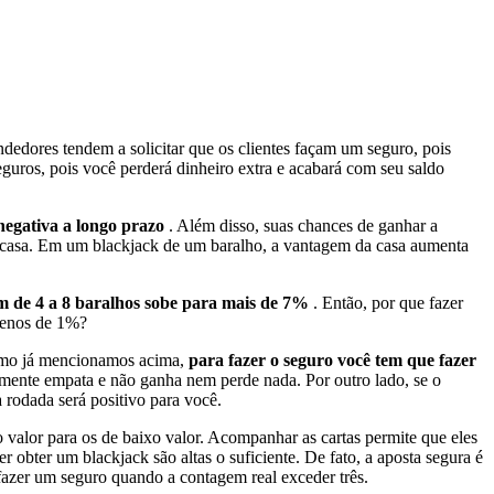
endedores tendem a solicitar que os clientes façam um seguro, pois
eguros, pois você perderá dinheiro extra e acabará com seu saldo
negativa a longo prazo
. Além disso, suas chances de ganhar a
da casa. Em um blackjack de um baralho, a vantagem da casa aumenta
m de 4 a 8 baralhos sobe para mais de 7%
. Então, por que fazer
menos de 1%?
Como já mencionamos acima,
para fazer o seguro você tem que fazer
mente empata e não ganha nem perde nada. Por outro lado, se o
 rodada será positivo para você.
o valor para os de baixo valor. Acompanhar as cartas permite que eles
r obter um blackjack são altas o suficiente. De fato, a aposta segura é
fazer um seguro quando a contagem real exceder três.