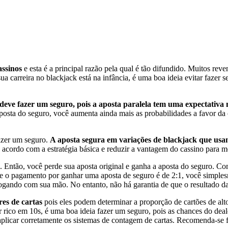
assinos
e esta é a principal razão pela qual é tão difundido. Muitos rev
a carreira no blackjack está na infância, é uma boa ideia evitar fazer s
deve fazer um seguro, pois a aposta paralela tem uma expectativa 
aposta do seguro, você aumenta ainda mais as probabilidades a favor 
fizer um seguro.
A aposta segura em variações de blackjack que usa
acordo com a estratégia básica e reduzir a vantagem do cassino para 
 Então, você perde sua aposta original e ganha a aposta do seguro. 
 o pagamento por ganhar uma aposta de seguro é de 2:1, você simples
jogando com sua mão. No entanto, não há garantia de que o resultado da
res de cartas
pois eles podem determinar a proporção de cartões de alt
r rico em 10s, é uma boa ideia fazer um seguro, pois as chances do deale
plicar corretamente os sistemas de contagem de cartas. Recomenda-se 