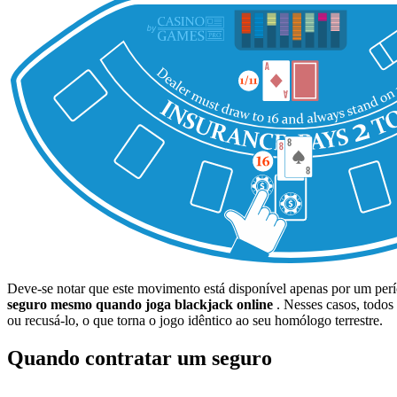
Deve-se notar que este movimento está disponível apenas por um pe
seguro mesmo quando joga blackjack online
. Nesses casos, todo
ou recusá-lo, o que torna o jogo idêntico ao seu homólogo terrestre.
Quando contratar um seguro