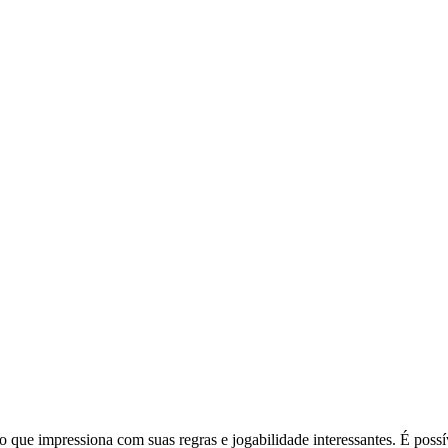
que impressiona com suas regras e jogabilidade interessantes. É possív