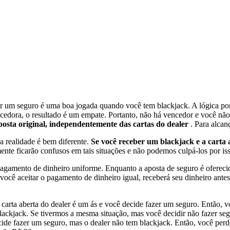
 um seguro é uma boa jogada quando você tem blackjack. A lógica por 
cedora, o resultado é um empate. Portanto, não há vencedor e você não
posta original, independentemente das cartas do dealer
. Para alcan
a realidade é bem diferente.
Se você receber um blackjack e a carta a
nte ficarão confusos em tais situações e não podemos culpá-los por is
pagamento de dinheiro uniforme. Enquanto a aposta de seguro é ofereci
 você aceitar o pagamento de dinheiro igual, receberá seu dinheiro ant
 carta aberta do dealer é um ás e você decide fazer um seguro. Então, 
lackjack. Se tivermos a mesma situação, mas você decidir não fazer se
decide fazer um seguro, mas o dealer não tem blackjack. Então, você pe