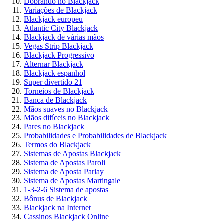
Dobrando no Blackjack
Variações de Blackjack
Blackjack europeu
Atlantic City Blackjack
Blackjack de várias mãos
Vegas Strip Blackjack
Blackjack Progressivo
Alternar Blackjack
Blackjack espanhol
Super divertido 21
Torneios de Blackjack
Banca de Blackjack
Mãos suaves no Blackjack
Mãos difíceis no Blackjack
Pares no Blackjack
Probabilidades e Probabilidades de Blackjack
Termos do Blackjack
Sistemas de Apostas Blackjack
Sistema de Apostas Paroli
Sistema de Aposta Parlay
Sistema de Apostas Martingale
1-3-2-6 Sistema de apostas
Bônus de Blackjack
Blackjack na Internet
Cassinos Blackjack Online