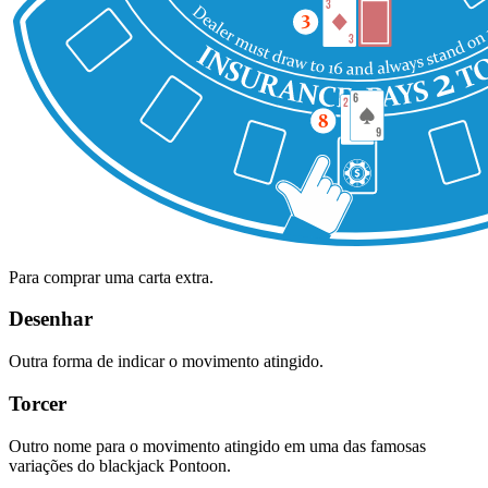
Para comprar uma carta extra.
Desenhar
Outra forma de indicar o movimento atingido.
Torcer
Outro nome para o movimento atingido em uma das famosas
variações do blackjack Pontoon.