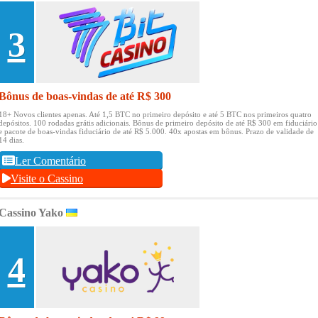
3
Bônus de boas-vindas de até R$ 300
18+ Novos clientes apenas.
Até 1,5 BTC no primeiro depósito e até 5 BTC nos primeiros quatro
depósitos.
100 rodadas grátis adicionais.
Bônus de primeiro depósito de até R$ 300 em fiduciário
e pacote de boas-vindas fiduciário de até R$ 5.000.
40x apostas em bônus.
Prazo de validade de
14 dias.
Ler Comentário
Visite o Cassino
Cassino Yako
4