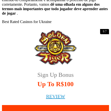
corretamente. Portanto, vamos
dê uma olhada em alguns dos
termos mais importantes que todo jogador deve aprender antes
de jogar
.
Best Rated Casinos for Ukraine
9.7
Sign Up Bonus
Up To R$100
REVIEW