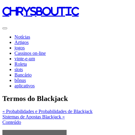
chrysboutic
Notícias
Artigos
jogos
Cassinos on-line
vinte-e-um
Roleta
slots
Bancário
bônus
aplicativos
Termos do Blackjack
« Probabilidades e Probabilidades de Blackjack
Sistemas de Apostas Blackjack »
Conteúdo