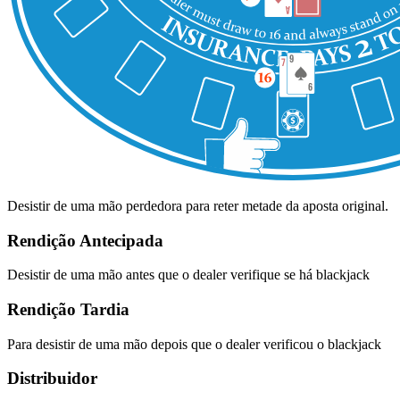
Desistir de uma mão perdedora para reter metade da aposta original.
Rendição Antecipada
Desistir de uma mão antes que o dealer verifique se há blackjack
Rendição Tardia
Para desistir de uma mão depois que o dealer verificou o blackjack
Distribuidor