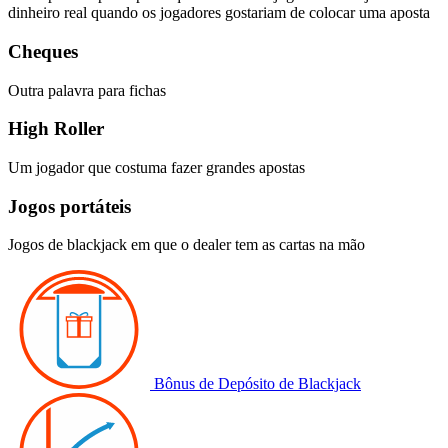
dinheiro real quando os jogadores gostariam de colocar uma aposta
Cheques
Outra palavra para fichas
High Roller
Um jogador que costuma fazer grandes apostas
Jogos portáteis
Jogos de blackjack em que o dealer tem as cartas na mão
Bônus de Depósito de Blackjack