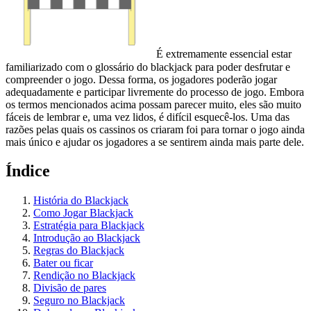
É extremamente essencial estar
familiarizado com o glossário do blackjack para poder desfrutar e
compreender o jogo. Dessa forma, os jogadores poderão jogar
adequadamente e participar livremente do processo de jogo. Embora
os termos mencionados acima possam parecer muito, eles são muito
fáceis de lembrar e, uma vez lidos, é difícil esquecê-los. Uma das
razões pelas quais os cassinos os criaram foi para tornar o jogo ainda
mais único e ajudar os jogadores a se sentirem ainda mais parte dele.
Índice
História do Blackjack
Como Jogar Blackjack
Estratégia para Blackjack
Introdução ao Blackjack
Regras do Blackjack
Bater ou ficar
Rendição no Blackjack
Divisão de pares
Seguro no Blackjack