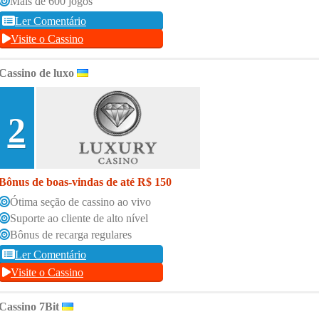
Mais de 600 jogos
Ler Comentário
Visite o Cassino
Cassino de luxo
2
Bônus de boas-vindas de até R$ 150
Ótima seção de cassino ao vivo
Suporte ao cliente de alto nível
Bônus de recarga regulares
Ler Comentário
Visite o Cassino
Cassino 7Bit