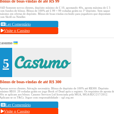
Bônus de boas-vindas de até R$ 99
#AD Somente novos clientes, depósito mínimo de £ 10, apostando 40x, aposta máxima de £ 5
com fundos de bônus.
Bônus de 100% até £ 99 + 99 rodadas grátis no 1º depósito.
Sem saque
máximo em ofertas de depósito.
Bônus de boas-vindas excluído para jogadores que depositam
com Skrill ou Neteller.
Ler Comentário
Visite o Cassino
casumo
5
Bônus de boas-vindas de até R$ 300
Apenas novos clientes.
Ativação necessária.
Bônus de depósito de 100% até R$300.
Depósito
mínimo R$10.
20 rodadas grátis no jogo Book of Dead após o registro.
Os requisitos de aposta d
30x se aplicam aos bônus.
Casumo Services Ltd licenciada pela MGA, MGA/B2C/217/2012.
Aplicam-se os T&Cs.
Jogue com responsabilidade – rgf.org.mt
Ler Comentário
Visite o Cassino