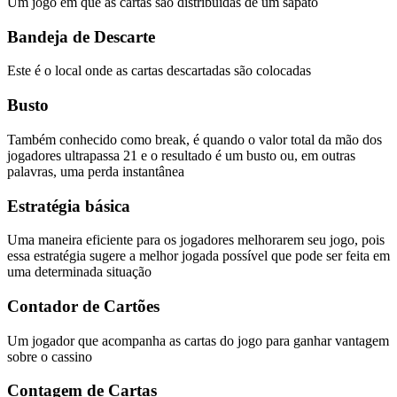
Um jogo em que as cartas são distribuídas de um sapato
Bandeja de Descarte
Este é o local onde as cartas descartadas são colocadas
Busto
Também conhecido como break, é quando o valor total da mão dos
jogadores ultrapassa 21 e o resultado é um busto ou, em outras
palavras, uma perda instantânea
Estratégia básica
Uma maneira eficiente para os jogadores melhorarem seu jogo, pois
essa estratégia sugere a melhor jogada possível que pode ser feita em
uma determinada situação
Contador de Cartões
Um jogador que acompanha as cartas do jogo para ganhar vantagem
sobre o cassino
Contagem de Cartas