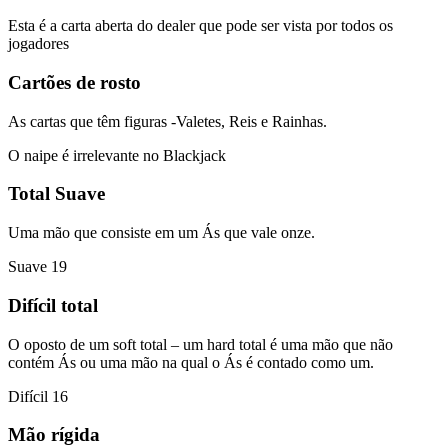
Esta é a carta aberta do dealer que pode ser vista por todos os
jogadores
Cartões de rosto
As cartas que têm figuras -Valetes, Reis e Rainhas.
O naipe é irrelevante no Blackjack
Total Suave
Uma mão que consiste em um Ás que vale onze.
Suave 19
Difícil total
O oposto de um soft total – um hard total é uma mão que não
contém Ás ou uma mão na qual o Ás é contado como um.
Difícil 16
Mão rígida