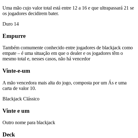
Uma mão cujo valor total está entre 12 a 16 e que ultrapassará 21 se
os jogadores decidirem bater.
Duro 14
Empurre
Também comumente conhecido entre jogadores de blackjack como
empate – é uma situação em que o dealer e os jogadores têm o
mesmo total e, nesses casos, não há vencedor
Vinte-e-um
A mão vencedora mais alta do jogo, composta por um Ás e uma
carta de valor 10.
Blackjack Clássico
Vinte e um
Outro nome para blackjack
Deck