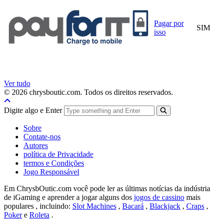
Pagar por
SIM
isso
Ver tudo
© 2026 chrysboutic.com. Todos os direitos reservados.
Digite algo e Enter
Sobre
Contate-nos
Autores
política de Privacidade
termos e Condições
Jogo Responsável
Em ChrysbOutic.com você pode ler as últimas notícias da indústria
de iGaming e aprender a jogar alguns dos
jogos de cassino
mais
populares , incluindo:
Slot Machines
,
Bacará
,
Blackjack
,
Craps
,
Poker
e
Roleta
.