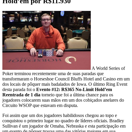
Hold’em por R$11.930
A World Series of
Poker terminou recentemente uma de suas paradas que
transformaram o Horseshoe Council Bluffs Hotel and Casino em um
dos locais de pôquer mais badalados de Iowa. O último Ring Event
desta parada foi o
Evento #12: R$365 No-Limit Hold’em
Reentrada de 1 dia
torneio que foi a última chance para os
jogadores colocarem suas mãos em um dos cobiçados anelares do
Circuito WSOP que estavam em disputa.
Foi assim que um dos jogadores habilidosos chegou ao topo e
conquistou o primeiro lugar no quadro de líderes oficiais. Bradley
Sullivan é um jogador de Omaha, Nebraska e esta participação em
um evento de pôquer trouxe uma das vitórias maiores em sua