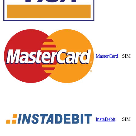
MasterCard
SIM
InstaDebit
SIM