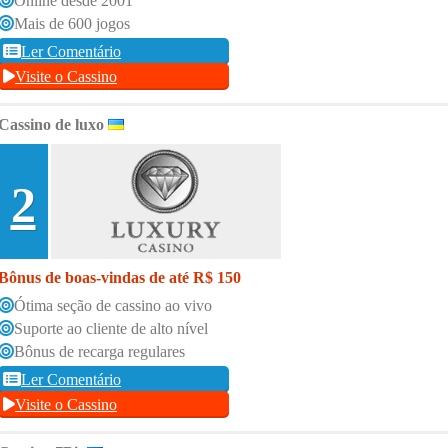
Online desde 2001
Mais de 600 jogos
Ler Comentário
Visite o Cassino
Cassino de luxo
2
Bônus de boas-vindas de até R$ 150
Ótima seção de cassino ao vivo
Suporte ao cliente de alto nível
Bônus de recarga regulares
Ler Comentário
Visite o Cassino