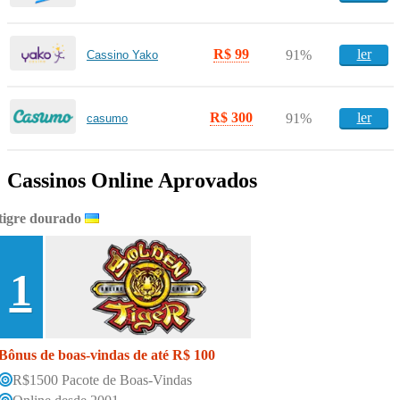
R$ 99
ler
91%
Cassino Yako
R$ 300
ler
91%
casumo
Cassinos Online Aprovados
tigre dourado
1
Bônus de boas-vindas de até R$ 100
R$1500 Pacote de Boas-Vindas