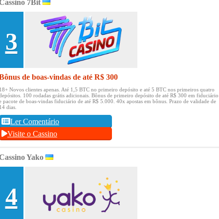
Cassino 7Bit
3
Bônus de boas-vindas de até R$ 300
18+ Novos clientes apenas.
Até 1,5 BTC no primeiro depósito e até 5 BTC nos primeiros quatro
depósitos.
100 rodadas grátis adicionais.
Bônus de primeiro depósito de até R$ 300 em fiduciário
e pacote de boas-vindas fiduciário de até R$ 5.000.
40x apostas em bônus.
Prazo de validade de
14 dias.
Ler Comentário
Visite o Cassino
Cassino Yako
4