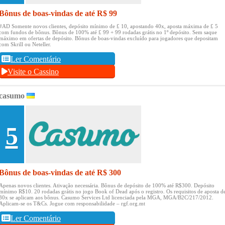
Bônus de boas-vindas de até R$ 99
#AD Somente novos clientes, depósito mínimo de £ 10, apostando 40x, aposta máxima de £ 5
com fundos de bônus.
Bônus de 100% até £ 99 + 99 rodadas grátis no 1º depósito.
Sem saque
máximo em ofertas de depósito.
Bônus de boas-vindas excluído para jogadores que depositam
com Skrill ou Neteller.
Ler Comentário
Visite o Cassino
casumo
5
Bônus de boas-vindas de até R$ 300
Apenas novos clientes.
Ativação necessária.
Bônus de depósito de 100% até R$300.
Depósito
mínimo R$10.
20 rodadas grátis no jogo Book of Dead após o registro.
Os requisitos de aposta d
30x se aplicam aos bônus.
Casumo Services Ltd licenciada pela MGA, MGA/B2C/217/2012.
Aplicam-se os T&Cs.
Jogue com responsabilidade – rgf.org.mt
Ler Comentário