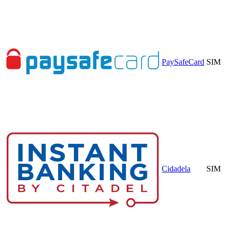
PaySafeCard
SIM
Cidadela
SIM