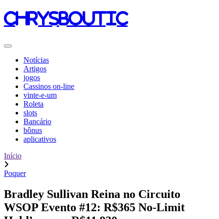
chrysboutic
Notícias
Artigos
jogos
Cassinos on-line
vinte-e-um
Roleta
slots
Bancário
bônus
aplicativos
Início
Poquer
Bradley Sullivan Reina no Circuito
WSOP Evento #12: R$365 No-Limit