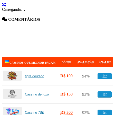
Carregando…
COMENTÁRIOS
BÔNUS
AVALIAÇÃO
ANÁLISE
CASSINOS QUE MELHOR PAGAM
R$ 100
ler
94%
tigre dourado
R$ 150
ler
93%
Cassino de luxo
R$ 300
ler
92%
Cassino 7Bit