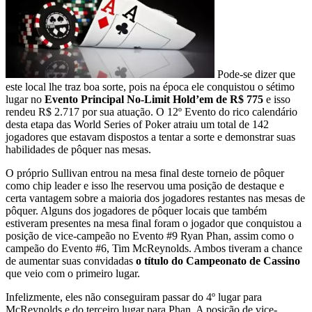
Pode-se dizer que
este local lhe traz boa sorte, pois na época ele conquistou o sétimo
lugar no
Evento Principal No-Limit Hold’em de R$ 775
e isso
rendeu R$ 2.717 por sua atuação. O 12º Evento do rico calendário
desta etapa das World Series of Poker atraiu um total de 142
jogadores que estavam dispostos a tentar a sorte e demonstrar suas
habilidades de pôquer nas mesas.
O próprio Sullivan entrou na mesa final deste torneio de pôquer
como chip leader e isso lhe reservou uma posição de destaque e
certa vantagem sobre a maioria dos jogadores restantes nas mesas de
pôquer. Alguns dos jogadores de pôquer locais que também
estiveram presentes na mesa final foram o jogador que conquistou a
posição de vice-campeão no Evento #9 Ryan Phan, assim como o
campeão do Evento #6, Tim McReynolds. Ambos tiveram a chance
de aumentar suas convidadas
o título do Campeonato de Cassino
que veio com o primeiro lugar.
Infelizmente, eles não conseguiram passar do 4º lugar para
McReynolds e do terceiro lugar para Phan. A posição de vice-