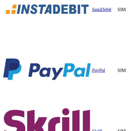
InstaDebit
SIM
PayPal
SIM