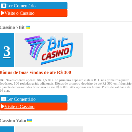
Ler Comentário
Visite o Cassino
Cassino 7Bit
3
Bônus de boas-vindas de até R$ 300
18+ Novos clientes apenas.
Até 1,5 BTC no primeiro depósito e até 5 BTC nos primeiros quatro
depósitos.
100 rodadas grátis adicionais.
Bônus de primeiro depósito de até R$ 300 em fiduciário
e pacote de boas-vindas fiduciário de até R$ 5.000.
40x apostas em bônus.
Prazo de validade de
14 dias.
Ler Comentário
Visite o Cassino
Cassino Yako