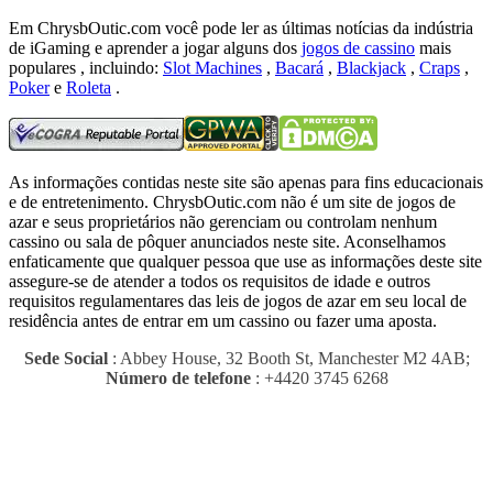
Em ChrysbOutic.com você pode ler as últimas notícias da indústria
de iGaming e aprender a jogar alguns dos
jogos de cassino
mais
populares , incluindo:
Slot Machines
,
Bacará
,
Blackjack
,
Craps
,
Poker
e
Roleta
.
As informações contidas neste site são apenas para fins educacionais
e de entretenimento.
ChrysbOutic.com não é um site de jogos de
azar e seus proprietários não gerenciam ou controlam nenhum
cassino ou sala de pôquer anunciados neste site.
Aconselhamos
enfaticamente que qualquer pessoa que use as informações deste site
assegure-se de atender a todos os requisitos de idade e outros
requisitos regulamentares das leis de jogos de azar em seu local de
residência antes de entrar em um cassino ou fazer uma aposta.
Sede Social
: Abbey House, 32 Booth St, Manchester M2 4AB;
Número de telefone
: +4420 3745 6268