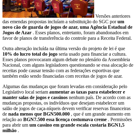
Versões anteriores
das emendas propostas incluíam a substituição do SGC por
um
novo cão de guarda de jogos de azar, uma Agência Estadual de
Jogos de Azar
. Esses planos, entretanto, foram abandonados em
favor de planos de transferência do controle para a Receita Federal.
Outra alteração incluída na última versão do projeto de lei é que
10% do lucro total do jogo
seria usado para financiar a cultura.
Esses planos provocaram algum debate no plenário da Assembleia
Nacional, com alguns legisladores questionando se essa alocação de
receitas pode causar tensão com as federações esportivas que
também estão sendo financiadas com receitas de jogos de azar.
Algumas das mudanças que foram levadas em consideração pelo
Legislativo local seriam
aumentar as taxas para estabelecer e
manter salas de jogos e cassinos
nenhum país. De acordo com as
mudanças propostas, os indivíduos que desejam estabelecer um
salão de jogos de caça-níqueis devem verificar reservas financeiras
de
nada menos que BGN500.000
, que é um grande aumento em
relação ao
BGN7.500 essa licença costumava creme
. Permissões
para abrir um
um cassino em grande escala custaria BGN1,5
milhão
.