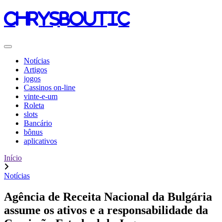
chrysboutic
Notícias
Artigos
jogos
Cassinos on-line
vinte-e-um
Roleta
slots
Bancário
bônus
aplicativos
Início
Notícias
Agência de Receita Nacional da Bulgária
assume os ativos e a responsabilidade da