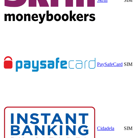
Skrill
SIM
PaySafeCard
SIM
Cidadela
SIM