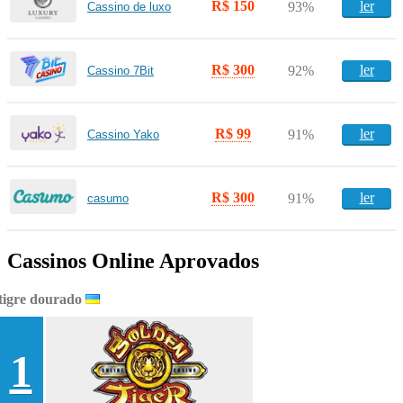
R$ 150
ler
93%
Cassino de luxo
R$ 300
ler
92%
Cassino 7Bit
R$ 99
ler
91%
Cassino Yako
R$ 300
ler
91%
casumo
Cassinos Online Aprovados
tigre dourado
1