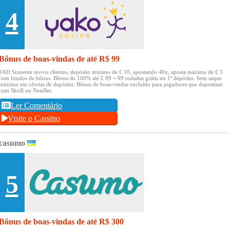
4
Bônus de boas-vindas de até R$ 99
#AD Somente novos clientes, depósito mínimo de £ 10, apostando 40x, aposta máxima de £ 5
com fundos de bônus.
Bônus de 100% até £ 99 + 99 rodadas grátis no 1º depósito.
Sem saque
máximo em ofertas de depósito.
Bônus de boas-vindas excluído para jogadores que depositam
com Skrill ou Neteller.
Ler Comentário
Visite o Cassino
casumo
5
Bônus de boas-vindas de até R$ 300