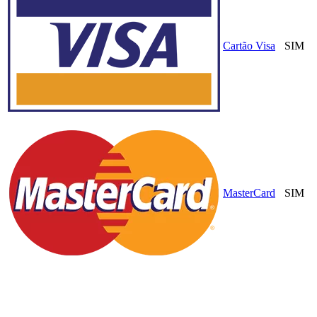
Cartão Visa
SIM
MasterCard
SIM