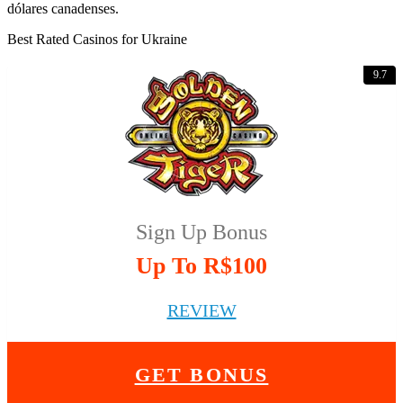
dólares canadenses.
Best Rated Casinos for Ukraine
9.7
Sign Up Bonus
Up To R$100
REVIEW
GET BONUS