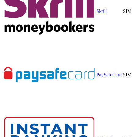
Skrill
SIM
PaySafeCard
SIM