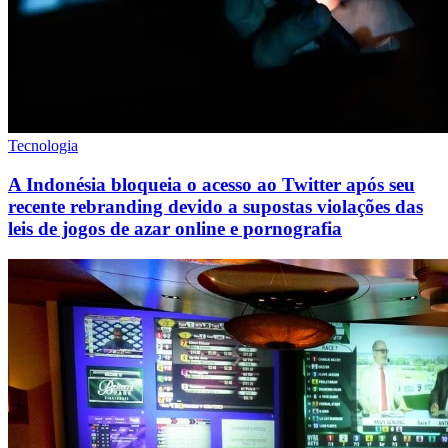
Tecnologia
A Indonésia bloqueia o acesso ao Twitter após seu
recente rebranding devido a supostas violações das
leis de jogos de azar online e pornografia