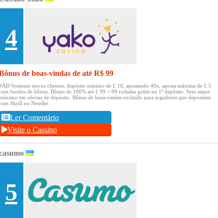
4
Bônus de boas-vindas de até R$ 99
#AD Somente novos clientes, depósito mínimo de £ 10, apostando 40x, aposta máxima de £ 5
com fundos de bônus.
Bônus de 100% até £ 99 + 99 rodadas grátis no 1º depósito.
Sem saque
máximo em ofertas de depósito.
Bônus de boas-vindas excluído para jogadores que depositam
com Skrill ou Neteller.
Ler Comentário
Visite o Cassino
casumo
5