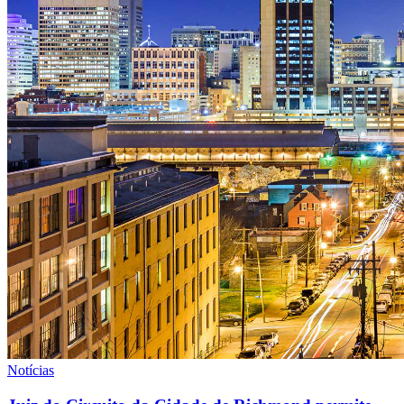
Notícias