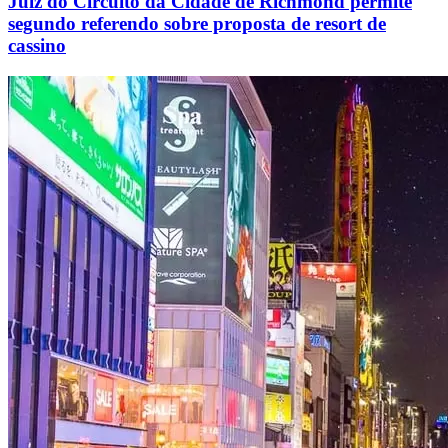
Juiz do Circuito da Cidade de Richmond permite
segundo referendo sobre proposta de resort de
cassino