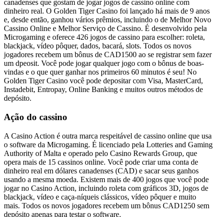
canadenses que gostam de jogar jogos de cassino online com
dinheiro real. O Golden Tiger Casino foi lançado há mais de 9 anos
e, desde então, ganhou vários prêmios, incluindo o de Melhor Novo
Cassino Online e Melhor Serviço de Cassino. É desenvolvido pela
Microgaming e oferece 426 jogos de cassino para escolher: roleta,
blackjack, vídeo pôquer, dados, bacará, slots. Todos os novos
jogadores recebem um bônus de CAD1500 ao se registrar sem fazer
um dpeosit. Você pode jogar qualquer jogo com o bônus de boas-
vindas e o que quer ganhar nos primeiros 60 minutos é seu! No
Golden Tiger Casino você pode depositar com Visa, MasterCard,
Instadebit, Entropay, Online Banking e muitos outros métodos de
depósito.
Ação do cassino
A Casino Action é outra marca respeitável de cassino online que usa
o software da Microgaming. É licenciado pela Lotteries and Gaming
Authority of Malta e operado pelo Casino Rewards Group, que
opera mais de 15 cassinos online. Você pode criar uma conta de
dinheiro real em dólares canadenses (CAD) e sacar seus ganhos
usando a mesma moeda. Existem mais de 400 jogos que você pode
jogar no Casino Action, incluindo roleta com gráficos 3D, jogos de
blackjack, vídeo e caça-níqueis clássicos, vídeo pôquer e muito
mais. Todos os novos jogadores recebem um bônus CAD1250 sem
depósito apenas para testar o software.