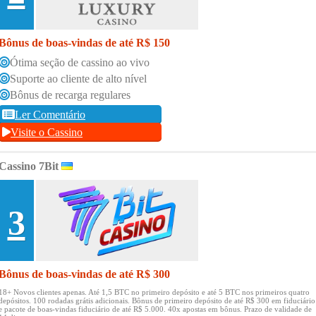
Bônus de boas-vindas de até R$ 150
Ótima seção de cassino ao vivo
Suporte ao cliente de alto nível
Bônus de recarga regulares
Ler Comentário
Visite o Cassino
Cassino 7Bit
3
Bônus de boas-vindas de até R$ 300
18+ Novos clientes apenas.
Até 1,5 BTC no primeiro depósito e até 5 BTC nos primeiros quatro
depósitos.
100 rodadas grátis adicionais.
Bônus de primeiro depósito de até R$ 300 em fiduciário
e pacote de boas-vindas fiduciário de até R$ 5.000.
40x apostas em bônus.
Prazo de validade de