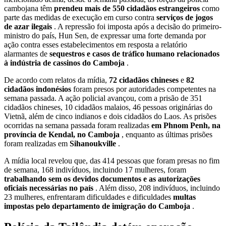
cambojana têm
prendeu mais de 550 cidadãos estrangeiros
como
parte das medidas de execução em curso contra
serviços de jogos
de azar ilegais
. A repressão foi imposta após a decisão do primeiro-
ministro do país, Hun Sen, de expressar uma forte demanda por
ação contra esses estabelecimentos em resposta a relatório
alarmantes de
sequestros e casos de tráfico humano relacionados
à indústria de cassinos do Camboja
.
De acordo com relatos da mídia,
72 cidadãos chineses
e
82
cidadãos indonésios
foram presos por autoridades competentes na
semana passada. A ação policial avançou, com a prisão de 351
cidadãos chineses, 10 cidadãos malaios, 46 pessoas originárias do
Vietnã, além de cinco indianos e dois cidadãos do Laos. As prisões
ocorridas na semana passada foram realizadas
em Phnom Penh, na
província de Kendal, no Camboja
, enquanto as últimas prisões
foram realizadas em
Sihanoukville
.
A mídia local revelou que, das 414 pessoas que foram presas no fim
de semana, 168 indivíduos, incluindo 17 mulheres, foram
trabalhando sem os devidos documentos e as autorizações
oficiais necessárias no país
. Além disso, 208 indivíduos, incluindo
23 mulheres, enfrentaram dificuldades e dificuldades
multas
impostas pelo departamento de imigração do Camboja
.