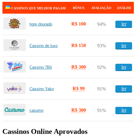
BÔNUS
AVALIAÇÃO
ANÁLISE
CASSINOS QUE MELHOR PAGAM
R$ 100
ler
94%
tigre dourado
R$ 150
ler
93%
Cassino de luxo
R$ 300
ler
92%
Cassino 7Bit
R$ 99
ler
91%
Cassino Yako
R$ 300
ler
91%
casumo
Cassinos Online Aprovados