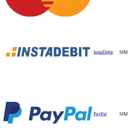
InstaDebit
SIM
PayPal
SIM