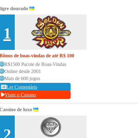
tigre dourado
1
Bônus de boas-vindas de até R$ 100
R$1500 Pacote de Boas-Vindas
Online desde 2001
Mais de 600 jogos
Ler Comentário
Visite o Cassino
Cassino de luxo
2