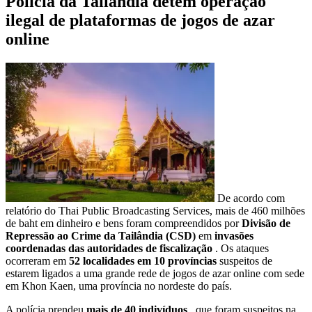
Polícia da Tailândia detém operação
ilegal de plataformas de jogos de azar
online
De acordo com
relatório do Thai Public Broadcasting Services, mais de 460 milhões
de baht em dinheiro e bens foram compreendidos por
Divisão de
Repressão ao Crime da Tailândia (CSD)
em
invasões
coordenadas das autoridades de fiscalização
. Os ataques
ocorreram em
52 localidades em 10 províncias
suspeitos de
estarem ligados a uma grande rede de jogos de azar online com sede
em Khon Kaen, uma província no nordeste do país.
A polícia prendeu
mais de 40 indivíduos
, que foram suspeitos na