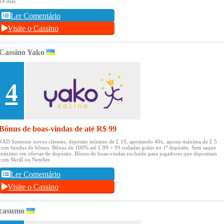
14 dias.
Ler Comentário
Visite o Cassino
Cassino Yako
4
Bônus de boas-vindas de até R$ 99
#AD Somente novos clientes, depósito mínimo de £ 10, apostando 40x, aposta máxima de £ 5
com fundos de bônus.
Bônus de 100% até £ 99 + 99 rodadas grátis no 1º depósito.
Sem saque
máximo em ofertas de depósito.
Bônus de boas-vindas excluído para jogadores que depositam
com Skrill ou Neteller.
Ler Comentário
Visite o Cassino
casumo