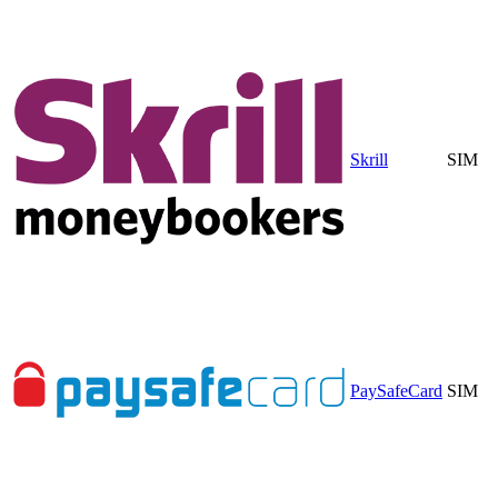
Skrill
SIM
PaySafeCard
SIM