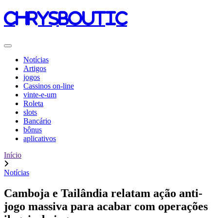
chrysboutic
Notícias
Artigos
jogos
Cassinos on-line
vinte-e-um
Roleta
slots
Bancário
bônus
aplicativos
Início
Notícias
Camboja e Tailândia relatam ação anti-
jogo massiva para acabar com operações