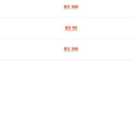
R$ 300
R$ 99
R$ 300