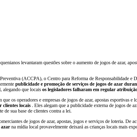
quenianos levantaram questões sobre o aumento de jogos de azar, aposta
a e Preventiva (ACCPA), o Centro para Reforma de Responsabilidade e
ntemente
publicidade e promoção de serviços de jogos de azar dura
l, alegando que locais
os legisladores falharam em regular atribuiçã
 que os operadores e empresas de jogos de azar, apostas esportivas e l
 clientes locais
. Eles alegam que a publicidade externa de jogos de a
de sua base de clientes contra a lei.
erciantes de jogos de azar, apostas, jogos e serviços de loteria. De ac
e azar
na mídia local provavelmente deixará as crianças locais mais exp