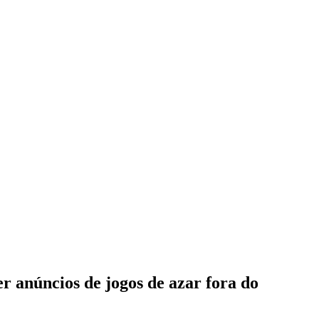
r anúncios de jogos de azar fora do