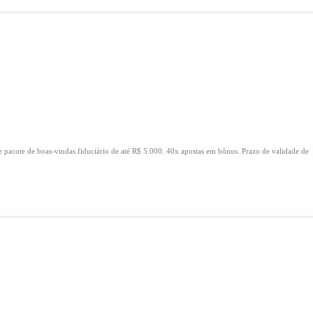
e pacote de boas-vindas fiduciário de até R$ 5.000.
40x apostas em bônus.
Prazo de validade de