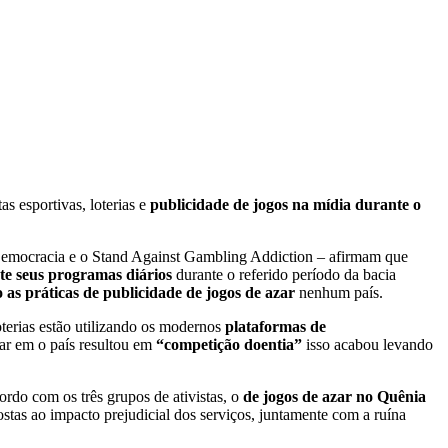
s esportivas, loterias e
publicidade de jogos na mídia durante o
 Democracia e o Stand Against Gambling Addiction – afirmam que
nte seus programas diários
durante o referido período da bacia
o as práticas de publicidade de jogos de azar
nenhum país.
oterias estão utilizando os modernos
plataformas de
zar em o país resultou em
“competição doentia”
isso acabou levando
ordo com os três grupos de ativistas, o
de jogos de azar no Quênia
ostas ao impacto prejudicial dos serviços, juntamente com a ruína