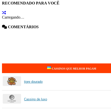
RECOMENDADO PARA VOCÊ
Carregando…
COMENTÁRIOS
CASSINOS QUE MELHOR PAGAM
tigre dourado
Cassino de luxo