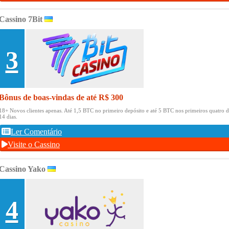
Cassino 7Bit
3
Bônus de boas-vindas de até R$ 300
18+ Novos clientes apenas.
Até 1,5 BTC no primeiro depósito e até 5 BTC nos primeiros quatro d
14 dias.
Ler Comentário
Visite o Cassino
Cassino Yako
4