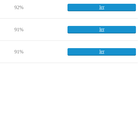
ler
92%
ler
91%
ler
91%