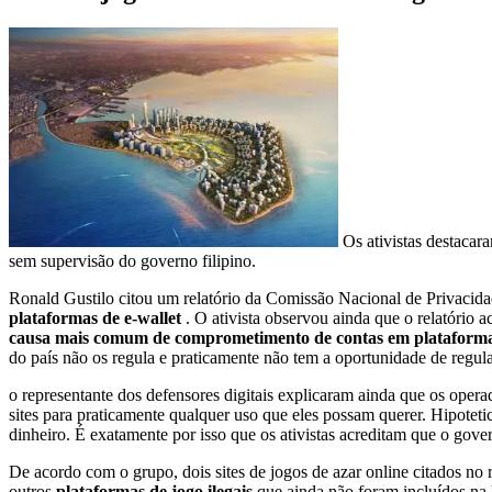
Os ativistas destacara
sem supervisão do governo filipino.
Ronald Gustilo citou um relatório da Comissão Nacional de Privacida
plataformas de e-wallet
. O ativista observou ainda que o relatório
causa mais comum de comprometimento de contas em plataformas
do país não os regula e praticamente não tem a oportunidade de regul
o representante dos defensores digitais explicaram ainda que os opera
sites para praticamente qualquer uso que eles possam querer. Hipote
dinheiro. É exatamente por isso que os ativistas acreditam que o gove
De acordo com o grupo, dois sites de jogos de azar online citados no
outros
plataformas de jogo ilegais
que ainda não foram incluídos na