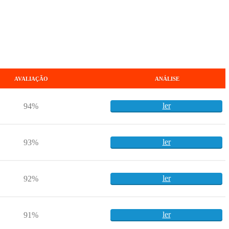
AVALIAÇÃO
ANÁLISE
ler
94%
ler
93%
ler
92%
ler
91%