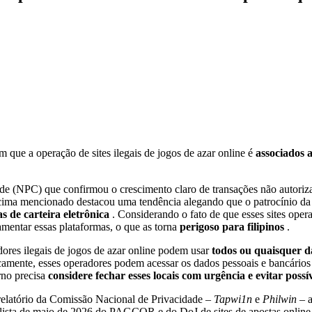
m que a operação de sites ilegais de jogos de azar online é
associados a
de (NPC) que confirmou o crescimento claro de transações não autoriza
 acima mencionado destacou uma tendência alegando que o patrocínio da
 de carteira eletrônica
. Considerando o fato de que esses sites ope
amentar essas plataformas, o que as torna
perigoso para filipinos
.
dores ilegais de jogos de azar online podem usar
todos ou quaisquer da
ticamente, esses operadores podem acessar os dados pessoais e bancário
rno precisa
considere fechar esses locais com urgência e evitar poss
 relatório da Comissão Nacional de Privacidade –
Tapwi1n
e
Philwin
– 
 lista de maio de 2026 do PAGCOR e do DoJ de sites de apostas online