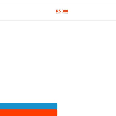
R$ 300