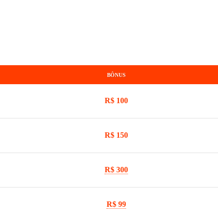
BÔNUS
R$ 100
R$ 150
R$ 300
R$ 99