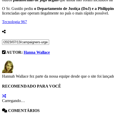
O Sr. Gustilo pediu
o Departamento de Justiça (DoJ) e a Phili
licenciadas que operam ilegalmente no país o mais rápido possível.
Tecnologia
967
AUTOR:
Hanna Wallace
Hannah Wallace fez parte da nossa equipe desde que o site foi lançad
RECOMENDADO PARA VOCÊ
Carregando…
COMENTÁRIOS