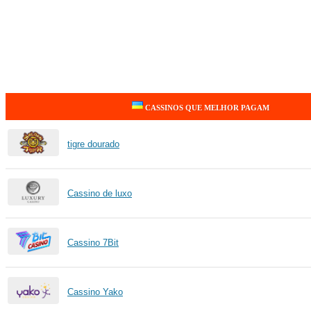
CASSINOS QUE MELHOR PAGAM
tigre dourado
Cassino de luxo
Cassino 7Bit
Cassino Yako