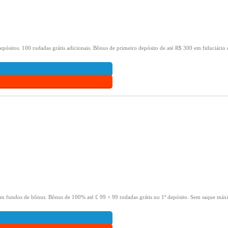
epósitos.
100 rodadas grátis adicionais.
Bônus de primeiro depósito de até R$ 300 em fiduciário 
om fundos de bônus.
Bônus de 100% até £ 99 + 99 rodadas grátis no 1º depósito.
Sem saque máxi