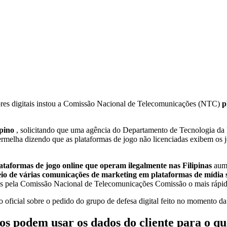
es digitais instou a Comissão Nacional de Telecomunicações (NTC)
p
ipino
, solicitando que uma agência do Departamento de Tecnologia da 
vermelha dizendo que as plataformas de jogo não licenciadas exibem os 
ataformas de jogo online que operam ilegalmente nas Filipinas
aum
io de várias comunicações de marketing em plataformas de mídia 
dos pela Comissão Nacional de Telecomunicações Comissão o mais rápido 
oficial sobre o pedido do grupo de defesa digital feito no momento da
ados podem usar os dados do cliente para o q