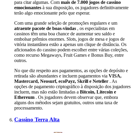
para citar algumas. Com
mais de 7.000 jogos de cassino
emocionantes
à sua disposição, os jogadores definitivamente
terão algo emocionante pelo que esperar.
Com uma grande seleção de promoções regulares e um
atraente pacote de boas-vindas
, os especialistas em
cassinos têm uma boa chance de aumentar seu saldo e
embolsar prêmios enormes. Slots, jogos de mesa e jogos de
vitória instantânea estão a apenas um clique de distância. Os
aficionados do cassino podem escolher entre várias coleções,
como recurso Megaways, Fruit Games e Bonus Buy, entre
outros.
No que diz respeito aos pagamentos, as opções de depósito e
retirada são abundantes e incluem pagamentos via
VISA,
Mastercard, Neosurf, ecoPayz, Skrill e Neteller
. As
opções de pagamento criptográfico à disposição dos jogadores
incluem, mas não estão limitadas a
Bitcoin, Litecoin e
Ethereum
. Os jogadores devem observar que, embora
alguns dos métodos sejam gratuitos, outros uma taxa de
processamento.
Cassino Terra Alta