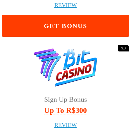
REVIEW
GET BONUS
9.3
Sign Up Bonus
Up To R$300
REVIEW