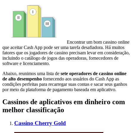
Encontrar um bom cassino online
que aceitar Cash App pode ser uma tarefa desafiadora. Há muitos
fatores que os jogadores de cassino precisam levar em consideração,
incluindo o catálogo de jogos das operadoras, fornecedores de
software e licenciamento.
Abaixo, reunimos uma lista de
sete operadores de cassino online
de alto desempenho
fornecendo aos usuários do Cash App as
condições perfeitas para recarregar suas contas e sacar seus ganhos
por meio da plataforma de pagamento baseada em aplicativo.
Cassinos de aplicativos em dinheiro com
melhor classificação
Cassino Cherry Gold