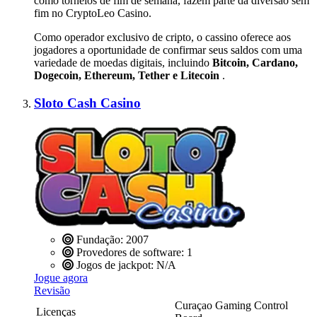
como torneios de fim de semana, fazem parte da diversão sem
fim no CryptoLeo Casino.
Como operador exclusivo de cripto, o cassino oferece aos
jogadores a oportunidade de confirmar seus saldos com uma
variedade de moedas digitais, incluindo
Bitcoin, Cardano,
Dogecoin, Ethereum, Tether e Litecoin
.
Sloto Cash Casino
Fundação: 2007
Provedores de software: 1
Jogos de jackpot: N/A
Jogue agora
Revisão
Curaçao Gaming Control
Licenças