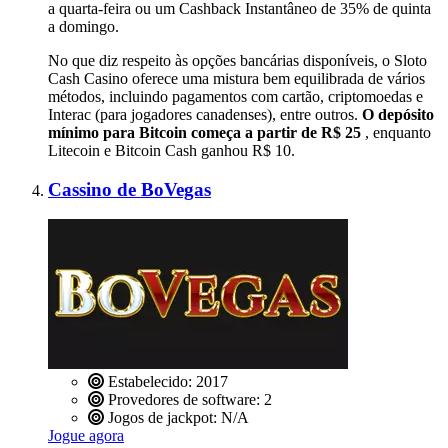
a quarta-feira ou um Cashback Instantâneo de 35% de quinta
a domingo.
No que diz respeito às opções bancárias disponíveis, o Sloto
Cash Casino oferece uma mistura bem equilibrada de vários
métodos, incluindo pagamentos com cartão, criptomoedas e
Interac (para jogadores canadenses), entre outros.
O depósito
mínimo para Bitcoin começa a partir de R$ 25
, enquanto
Litecoin e Bitcoin Cash ganhou R$ 10.
Cassino de BoVegas
Estabelecido: 2017
Provedores de software: 2
Jogos de jackpot: N/A
Jogue agora