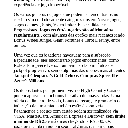
experiência de jogo impecável.
Os vários gêneros de jogos que podem ser encontrados no
cassino são cuidadosamente categorizados em Novos jogos,
Jogos de mesa, Slots, Video Poker, Especialidade e
Progressistas.
Jogos recém-lançados são adicionados
regularmente
, com algumas das opções mais recentes sendo
Bonus Wheel Jungle, Giant Fortunes e Tarot Destiny, entre
outros.
Uma vez que os jogadores naveguem para a subseção
Especialidade, eles encontrarão jogos emocionantes, como
Roleta Europeia e Keno. Também não faltam títulos de
jackpot progressivo, sendo algumas das opções mais atraentes
Jackpot Cleopatra’s Gold Deluxe, Compras Spree II e
Aztec’s Millions
.
Os depositantes pela primeira vez no High Country Casino
podem aproveitar um bônus lucrativo de boas-vindas. Uma
oferta de dinheiro de volta, bônus de recarga e promoção de
indicação de um amigo também estão disponíveis.
Pagamentos e saques com cartão podem ser realizados via
VISA, MasterCard, American Express e Discover,
com limite
mínimo de R$ 25
e máximas chegando a R$ 500. Os
jogadores também podem seguir algumas das principais