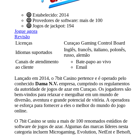
Estabelecido: 2014
Provedores de software: mais de 100
Jogos de jackpot: 194
Jogue agora
Revisão
Licenças
Curaçao Gaming Control Board
Inglês, francês, italiano, polonês,
Idiomas suportados
russo, alemão
Canais de atendimento
Bate-papo ao vivo
ao cliente
Email
Lançado em 2014, o 7bit Casino pertence e é operado pelo
conhecido
Dama N.V.
empresa, cumprindo os regulamentos
da autoridade de jogos de azar em Curaçao. Os jogadores são
bem-vindos para relaxar e mergulhar em um mundo de
diversão, aventura e grande potencial de vitória. A operadora
se esforça para fornecer a eles o melhor do mundo do jogo
online.
O 7bit Casino se uniu a mais de 100 renomados estúdios de
software de jogos de azar. Algumas das marcas líderes nesta
categoria incluem Microgaming, Evolution, NetEnt e Betsoft,