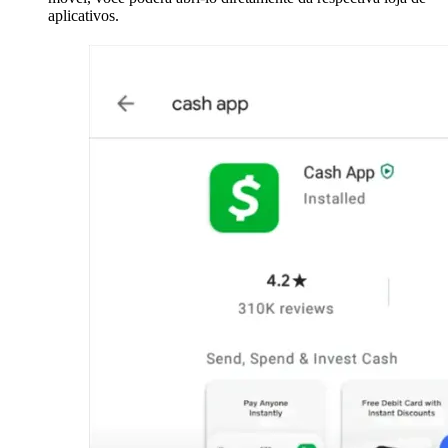
aplicativos.