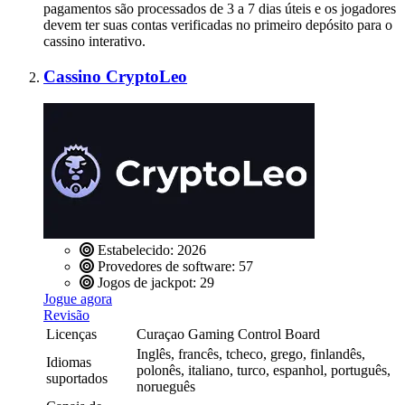
pagamentos são processados ​​​​de 3 a 7 dias úteis e os jogadores
devem ter suas contas verificadas no primeiro depósito para o
cassino interativo.
Cassino CryptoLeo
Estabelecido: 2026
Provedores de software: 57
Jogos de jackpot: 29
Jogue agora
Revisão
Licenças
Curaçao Gaming Control Board
Inglês, francês, tcheco, grego, finlandês,
Idiomas
polonês, italiano, turco, espanhol, português,
suportados
norueguês