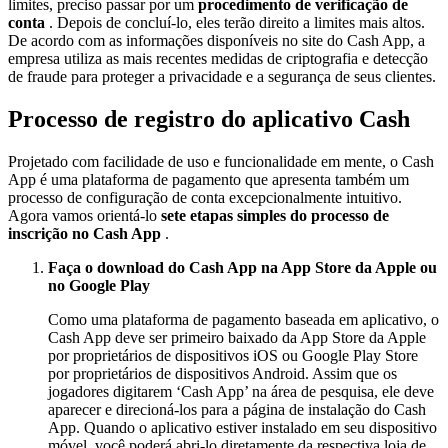
limites, preciso passar por um
procedimento de verificação de
conta
. Depois de concluí-lo, eles terão direito a limites mais altos.
De acordo com as informações disponíveis no site do Cash App, a
empresa utiliza as mais recentes medidas de criptografia e detecção
de fraude para proteger a privacidade e a segurança de seus clientes.
Processo de registro do aplicativo Cash
Projetado com facilidade de uso e funcionalidade em mente, o Cash
App é uma plataforma de pagamento que apresenta também um
processo de configuração de conta excepcionalmente intuitivo.
Agora vamos orientá-lo
sete etapas simples do processo de
inscrição no Cash App
.
Faça o download do Cash App na App Store da Apple ou
no Google Play
Como uma plataforma de pagamento baseada em aplicativo, o
Cash App deve ser primeiro baixado da App Store da Apple
por proprietários de dispositivos iOS ou Google Play Store
por proprietários de dispositivos Android. Assim que os
jogadores digitarem ‘Cash App’ na área de pesquisa, ele deve
aparecer e direcioná-los para a página de instalação do Cash
App. Quando o aplicativo estiver instalado em seu dispositivo
móvel, você poderá abri-lo diretamente da respectiva loja de