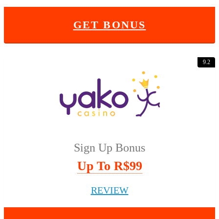
GET BONUS
9.2
Sign Up Bonus
Up To R$99
REVIEW