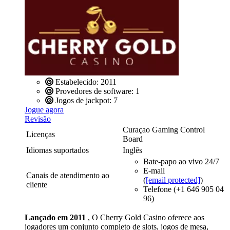
Estabelecido: 2011
Provedores de software: 1
Jogos de jackpot: 7
Jogue agora
Revisão
Curaçao Gaming Control
Licenças
Board
Idiomas suportados
Inglês
Bate-papo ao vivo 24/7
E-mail
Canais de atendimento ao
(
[email protected]
)
cliente
Telefone (+1 646 905 04
96)
Lançado em 2011
, O Cherry Gold Casino oferece aos
jogadores um conjunto completo de slots, jogos de mesa,