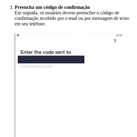
Preencha um código de confirmação
Em seguida, os usuários devem preencher o código de
confirmação recebido por e-mail ou por mensagem de texto
em seu telefone.