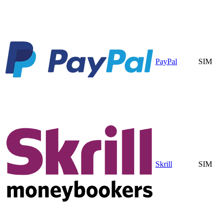
PayPal
SIM
Skrill
SIM