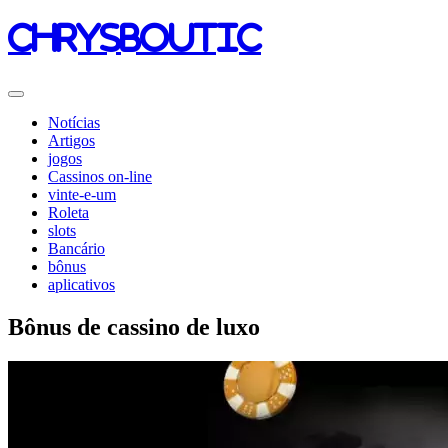
chrysboutic
Notícias
Artigos
jogos
Cassinos on-line
vinte-e-um
Roleta
slots
Bancário
bônus
aplicativos
Bônus de cassino de luxo