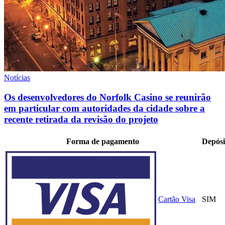
Notícias
Os desenvolvedores do Norfolk Casino se reunirão
em particular com autoridades da cidade sobre a
recente retirada da revisão do projeto
Forma de pagamento
Depósi
Cartão Visa
SIM