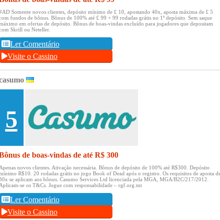
#AD Somente novos clientes, depósito mínimo de £ 10, apostando 40x, aposta máxima de £ 5
com fundos de bônus.
Bônus de 100% até £ 99 + 99 rodadas grátis no 1º depósito.
Sem saque
máximo em ofertas de depósito.
Bônus de boas-vindas excluído para jogadores que depositam
com Skrill ou Neteller.
Ler Comentário
Visite o Cassino
casumo
5
Bônus de boas-vindas de até R$ 300
Apenas novos clientes.
Ativação necessária.
Bônus de depósito de 100% até R$300.
Depósito
mínimo R$10.
20 rodadas grátis no jogo Book of Dead após o registro.
Os requisitos de aposta d
30x se aplicam aos bônus.
Casumo Services Ltd licenciada pela MGA, MGA/B2C/217/2012.
Aplicam-se os T&Cs.
Jogue com responsabilidade – rgf.org.mt
Ler Comentário
Visite o Cassino