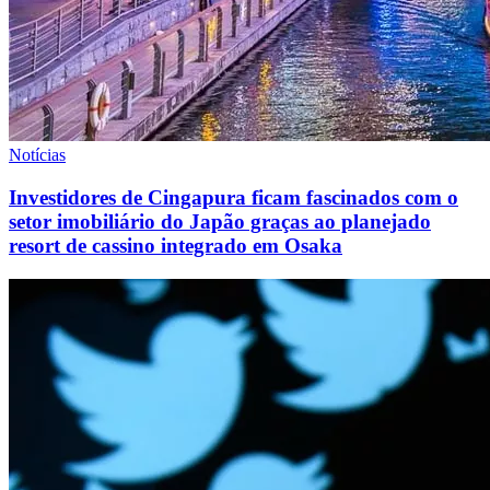
Notícias
Investidores de Cingapura ficam fascinados com o
setor imobiliário do Japão graças ao planejado
resort de cassino integrado em Osaka