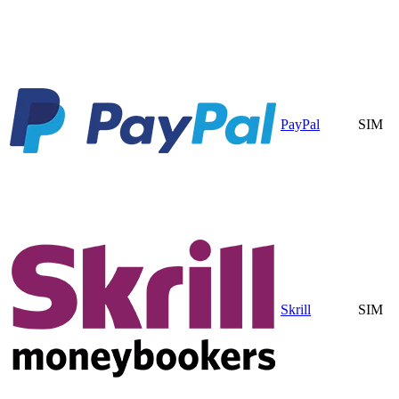
PayPal
SIM
Skrill
SIM