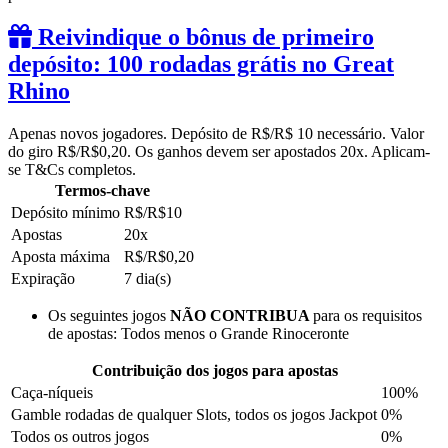
Reivindique o bônus de primeiro
depósito: 100 rodadas grátis no Great
Rhino
Apenas novos jogadores. Depósito de R$/R$ 10 necessário. Valor
do giro R$/R$0,20. Os ganhos devem ser apostados 20x. Aplicam-
se T&Cs completos.
Termos-chave
Depósito mínimo
R$/R$10
Apostas
20x
Aposta máxima
R$/R$0,20
Expiração
7 dia(s)
Os seguintes jogos
NÃO CONTRIBUA
para os requisitos
de apostas:
Todos menos o Grande Rinoceronte
Contribuição dos jogos para apostas
Caça-níqueis
100%
Gamble rodadas de qualquer Slots, todos os jogos Jackpot
0%
Todos os outros jogos
0%