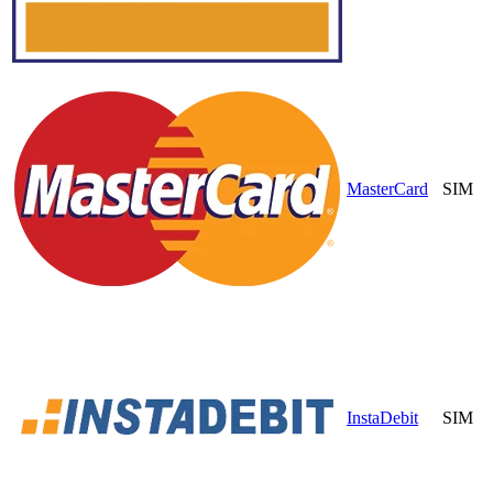
MasterCard
SIM
InstaDebit
SIM