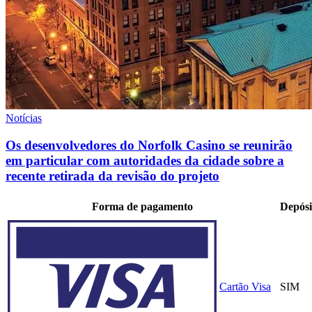
Notícias
Os desenvolvedores do Norfolk Casino se reunirão
em particular com autoridades da cidade sobre a
recente retirada da revisão do projeto
Forma de pagamento
Depósi
Cartão Visa
SIM