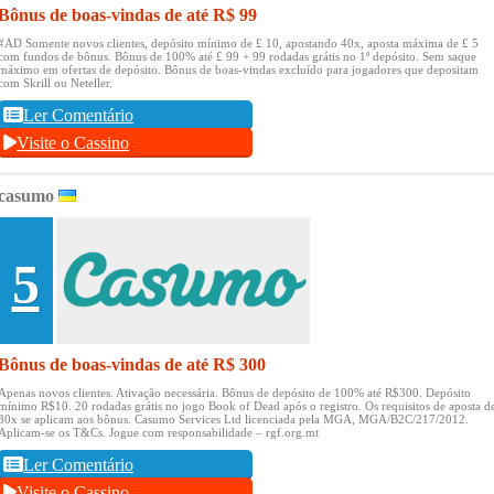
Bônus de boas-vindas de até R$ 99
#AD Somente novos clientes, depósito mínimo de £ 10, apostando 40x, aposta máxima de £ 5
com fundos de bônus.
Bônus de 100% até £ 99 + 99 rodadas grátis no 1º depósito.
Sem saque
máximo em ofertas de depósito.
Bônus de boas-vindas excluído para jogadores que depositam
com Skrill ou Neteller.
Ler Comentário
Visite o Cassino
casumo
5
Bônus de boas-vindas de até R$ 300
Apenas novos clientes.
Ativação necessária.
Bônus de depósito de 100% até R$300.
Depósito
mínimo R$10.
20 rodadas grátis no jogo Book of Dead após o registro.
Os requisitos de aposta d
30x se aplicam aos bônus.
Casumo Services Ltd licenciada pela MGA, MGA/B2C/217/2012.
Aplicam-se os T&Cs.
Jogue com responsabilidade – rgf.org.mt
Ler Comentário
Visite o Cassino