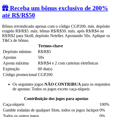
Receba um bônus exclusivo de 200%
até R$/R$50
Bônus reivindicado apenas com o código CGP200. min. depósito
exigido R$/R$5. máx. bônus R$/R$50. máx. após R$/R$4 ou
R$/R$2 para Skrill, depósito Neteller. Apostando 50x. Aplique os
T&Cs de bônus.
Termos-chave
Depósito mínimo
R$/R$5
Apostas
50x
Aposta máxima
R$/R$4 e 2 com carteiras eletrônicas
Expiração
60 dia(s)
Código promocional
CGP200
Os seguintes jogos
NÃO CONTRIBUA
para os requisitos
de apostas:
Todos os jogos exceto caça-níqueis
Contribuição dos jogos para apostas
Caça-níqueis
100%
Gamble rodadas de qualquer Slots, todos os jogos Jackpot
0%
Todos os outros jogos
0%