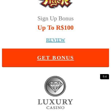
Sign Up Bonus
Up To R$100
REVIEW
GET BONUS
9.4