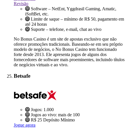
Revisão
Software – NetEnt, Yggdrasil Gaming, Amatic,
iSoftBet, etc.
Limite de saque – mínimo de R$ 50, pagamento em
até 24 horas
Suporte – telefone, e-mail, chat ao vivo
No Bonus Casino é um site de apostas exclusivo que não
oferece promoções tradicionais. Baseando-se em seu próprio
modelo de negócios, o No Bonus Casino tem funcionado
forte desde 2013. Ele apresenta jogos de alguns dos
fornecedores de software mais proeminentes, incluindo títulos
de negócios virtuais e ao vivo.
Betsafe
Jogos: 1.000
Jogos ao vivo: mais de 100
R$ 25
Depósito Mínimo
Jogue agora