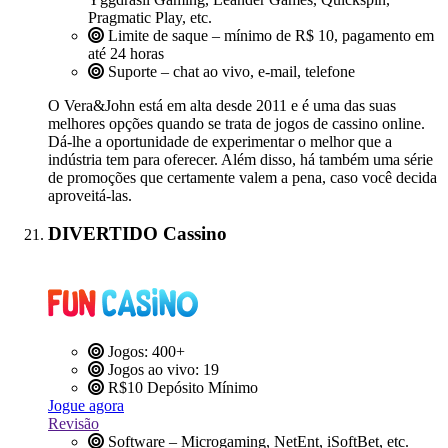
Pragmatic Play, etc.
Limite de saque – mínimo de R$ 10, pagamento em
até 24 horas
Suporte – chat ao vivo, e-mail, telefone
O Vera&John está em alta desde 2011 e é uma das suas
melhores opções quando se trata de jogos de cassino online.
Dá-lhe a oportunidade de experimentar o melhor que a
indústria tem para oferecer. Além disso, há também uma série
de promoções que certamente valem a pena, caso você decida
aproveitá-las.
DIVERTIDO Cassino
Jogos: 400+
Jogos ao vivo: 19
R$10
Depósito Mínimo
Jogue agora
Revisão
Software – Microgaming, NetEnt, iSoftBet, etc.