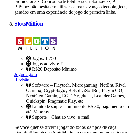
promocionais. Com suporte total para criptomoedas, A
BitStarz não hesita em utilizar os mais avanços tecnológicos,
gerados em uma experiência de jogo de primeira linha.
SlotsMillion
Jogos: 1.750+
Jogos ao vivo: 7
R$20
Depósito Mínimo
Jogue agora
Revisão
Software – Playtech, Microgaming, NetEnt, Rival
Gaming, Cryptologic, Betsoft, iSoftBet, Play’n GO,
NextGen Gaming, EGT, Yggdrasil, Leander Games,
Quickspin, Pragmatic Play, etc.
Limite de saque – mínimo de R$ 30, pagamento em
até 24 horas
Suporte – Chat ao vivo, e-mail
Se você quer se divertir jogando todos os tipos de caça-
níqueis diferentes, o SlotsMillion é o cassino online certo para