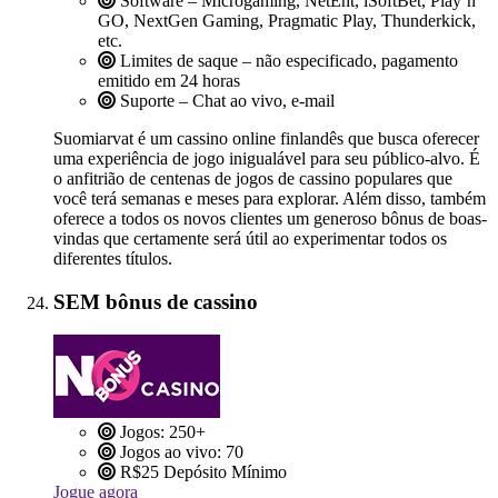
Software – Microgaming, NetEnt, iSoftBet, Play’n
GO, NextGen Gaming, Pragmatic Play, Thunderkick,
etc.
Limites de saque – não especificado, pagamento
emitido em 24 horas
Suporte – Chat ao vivo, e-mail
Suomiarvat é um cassino online finlandês que busca oferecer
uma experiência de jogo inigualável para seu público-alvo. É
o anfitrião de centenas de jogos de cassino populares que
você terá semanas e meses para explorar. Além disso, também
oferece a todos os novos clientes um generoso bônus de boas-
vindas que certamente será útil ao experimentar todos os
diferentes títulos.
SEM bônus de cassino
Jogos: 250+
Jogos ao vivo: 70
R$25
Depósito Mínimo
Jogue agora