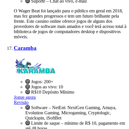
Suporte – Chat ao vivo, e-mail
O Wager Beat foi lançado para o público em geral em 2018,
mas fez grandes progressos e tem um futuro brilhante pela
frente. Este cassino online oferece jogos de alguns dos
provedores de software mais amados e você terá acesso total à
biblioteca de jogos de computadores desktop e dispositivos
móveis.
Caramba
Jogos: 200+
Jogos ao vivo: 10
R$10
Depósito Mínimo
Jogue agora
Revisão
Software – NetEnt: NextGen Gaming, Amaya,
Evolution Gaming, Microgaming, Cryptologic,
Quickspin, iSoftBet
Limite de saque – mínimo de R$ 10, pagamento em
até 48 horas