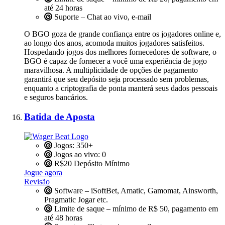
até 24 horas
Suporte – Chat ao vivo, e-mail
O BGO goza de grande confiança entre os jogadores online e,
ao longo dos anos, acomoda muitos jogadores satisfeitos.
Hospedando jogos dos melhores fornecedores de software, o
BGO é capaz de fornecer a você uma experiência de jogo
maravilhosa. A multiplicidade de opções de pagamento
garantirá que seu depósito seja processado sem problemas,
enquanto a criptografia de ponta manterá seus dados pessoais
e seguros bancários.
Batida de Aposta
Jogos: 350+
Jogos ao vivo: 0
R$20
Depósito Mínimo
Jogue agora
Revisão
Software – iSoftBet, Amatic, Gamomat, Ainsworth,
Pragmatic Jogar etc.
Limite de saque – mínimo de R$ 50, pagamento em
até 48 horas