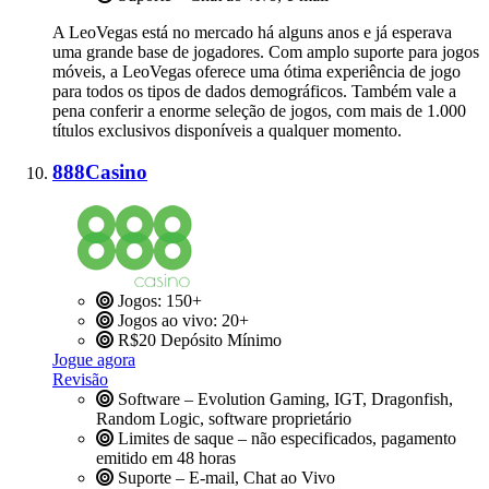
A LeoVegas está no mercado há alguns anos e já esperava
uma grande base de jogadores. Com amplo suporte para jogos
móveis, a LeoVegas oferece uma ótima experiência de jogo
para todos os tipos de dados demográficos. Também vale a
pena conferir a enorme seleção de jogos, com mais de 1.000
títulos exclusivos disponíveis a qualquer momento.
888Casino
Jogos: 150+
Jogos ao vivo: 20+
R$20
Depósito Mínimo
Jogue agora
Revisão
Software – Evolution Gaming, IGT, Dragonfish,
Random Logic, software proprietário
Limites de saque – não especificados, pagamento
emitido em 48 horas
Suporte – E-mail, Chat ao Vivo