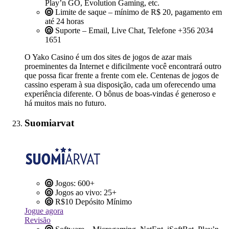
Play’n GO, Evolution Gaming, etc.
Limite de saque – mínimo de R$ 20, pagamento em
até 24 horas
Suporte – Email, Live Chat, Telefone +356 2034
1651
O Yako Casino é um dos sites de jogos de azar mais
proeminentes da Internet e dificilmente você encontrará outro
que possa ficar frente a frente com ele. Centenas de jogos de
cassino esperam à sua disposição, cada um oferecendo uma
experiência diferente. O bônus de boas-vindas é generoso e
há muitos mais no futuro.
Suomiarvat
Jogos: 600+
Jogos ao vivo: 25+
R$10
Depósito Mínimo
Jogue agora
Revisão