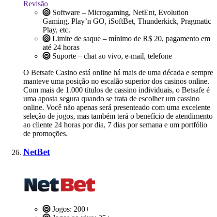
Revisão
Software – Microgaming, NetEnt, Evolution
Gaming, Play’n GO, iSoftBet, Thunderkick, Pragmatic
Play, etc.
Limite de saque – mínimo de R$ 20, pagamento em
até 24 horas
Suporte – chat ao vivo, e-mail, telefone
O Betsafe Casino está online há mais de uma década e sempre
manteve uma posição no escalão superior dos casinos online.
Com mais de 1.000 títulos de cassino individuais, o Betsafe é
uma aposta segura quando se trata de escolher um cassino
online. Você não apenas será presenteado com uma excelente
seleção de jogos, mas também terá o benefício de atendimento
ao cliente 24 horas por dia, 7 dias por semana e um portfólio
de promoções.
NetBet
Jogos: 200+