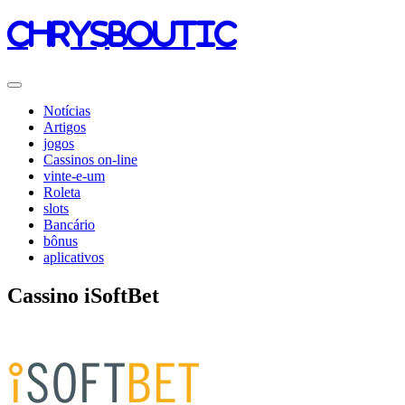
chrysboutic
Notícias
Artigos
jogos
Cassinos on-line
vinte-e-um
Roleta
slots
Bancário
bônus
aplicativos
Cassino iSoftBet