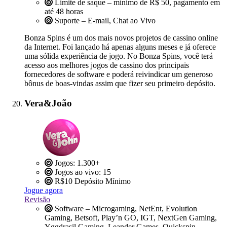
Limite de saque – mínimo de R$ 50, pagamento em
até 48 horas
Suporte – E-mail, Chat ao Vivo
Bonza Spins é um dos mais novos projetos de cassino online
da Internet. Foi lançado há apenas alguns meses e já oferece
uma sólida experiência de jogo. No Bonza Spins, você terá
acesso aos melhores jogos de cassino dos principais
fornecedores de software e poderá reivindicar um generoso
bônus de boas-vindas assim que fizer seu primeiro depósito.
Vera&João
Jogos: 1.300+
Jogos ao vivo: 15
R$10
Depósito Mínimo
Jogue agora
Revisão
Software – Microgaming, NetEnt, Evolution
Gaming, Betsoft, Play’n GO, IGT, NextGen Gaming,
Yggdrasil Gaming, Leander Games, Quickspin,