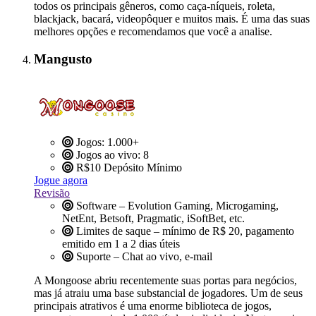
todos os principais gêneros, como caça-níqueis, roleta,
blackjack, bacará, videopôquer e muitos mais. É uma das suas
melhores opções e recomendamos que você a analise.
Mangusto
Jogos: 1.000+
Jogos ao vivo: 8
R$10
Depósito Mínimo
Jogue agora
Revisão
Software – Evolution Gaming, Microgaming,
NetEnt, Betsoft, Pragmatic, iSoftBet, etc.
Limites de saque – mínimo de R$ 20, pagamento
emitido em 1 a 2 dias úteis
Suporte – Chat ao vivo, e-mail
A Mongoose abriu recentemente suas portas para negócios,
mas já atraiu uma base substancial de jogadores. Um de seus
principais atrativos é uma enorme biblioteca de jogos,