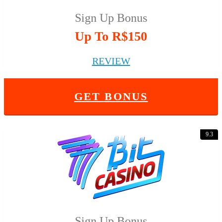
Sign Up Bonus
Up To R$150
REVIEW
GET BONUS
9.3
Sign Up Bonus