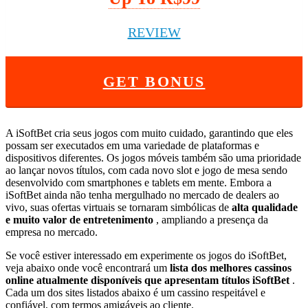
REVIEW
GET BONUS
A iSoftBet cria seus jogos com muito cuidado, garantindo que eles
possam ser executados em uma variedade de plataformas e
dispositivos diferentes. Os jogos móveis também são uma prioridade
ao lançar novos títulos, com cada novo slot e jogo de mesa sendo
desenvolvido com smartphones e tablets em mente. Embora a
iSoftBet ainda não tenha mergulhado no mercado de dealers ao
vivo, suas ofertas virtuais se tornaram simbólicas de
alta qualidade
e muito valor de entretenimento
, ampliando a presença da
empresa no mercado.
Se você estiver interessado em experimente os jogos do iSoftBet,
veja abaixo onde você encontrará um
lista dos melhores cassinos
online atualmente disponíveis que apresentam títulos iSoftBet
.
Cada um dos sites listados abaixo é um cassino respeitável e
confiável, com termos amigáveis ​​ao cliente.