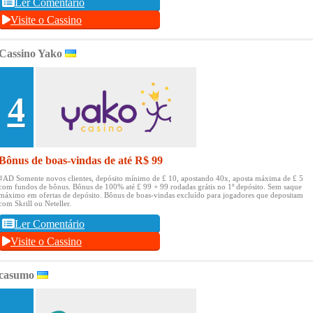
Ler Comentário
Visite o Cassino
Cassino Yako
4
Bônus de boas-vindas de até R$ 99
#AD Somente novos clientes, depósito mínimo de £ 10, apostando 40x, aposta máxima de £ 5
com fundos de bônus.
Bônus de 100% até £ 99 + 99 rodadas grátis no 1º depósito.
Sem saque
máximo em ofertas de depósito.
Bônus de boas-vindas excluído para jogadores que depositam
com Skrill ou Neteller.
Ler Comentário
Visite o Cassino
casumo