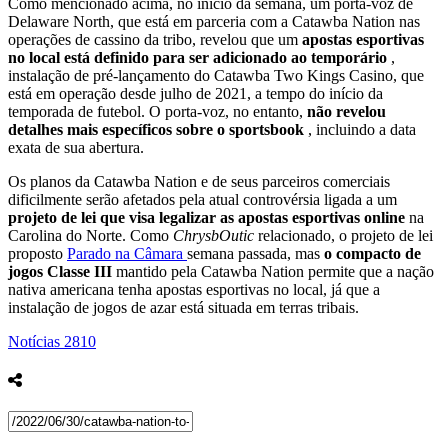
Como mencionado acima, no início da semana, um porta-voz de
Delaware North, que está em parceria com a Catawba Nation nas
operações de cassino da tribo, revelou que um
apostas esportivas
no local está definido para ser adicionado ao temporário
,
instalação de pré-lançamento do Catawba Two Kings Casino, que
está em operação desde julho de 2021, a tempo do início da
temporada de futebol. O porta-voz, no entanto,
não revelou
detalhes mais específicos sobre o sportsbook
, incluindo a data
exata de sua abertura.
Os planos da Catawba Nation e de seus parceiros comerciais
dificilmente serão afetados pela atual controvérsia ligada a um
projeto de lei que visa legalizar as apostas esportivas online
na
Carolina do Norte. Como
ChrysbOutic
relacionado, o projeto de lei
proposto
Parado na Câmara
semana passada, mas
o compacto de
jogos Classe III
mantido pela Catawba Nation permite que a nação
nativa americana tenha apostas esportivas no local, já que a
instalação de jogos de azar está situada em terras tribais.
Notícias
2810