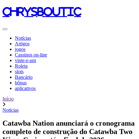
chrysboutic
Notícias
Artigos
jogos
Cassinos on-line
vinte-e-um
Roleta
slots
Bancário
bônus
aplicativos
Início
Notícias
Catawba Nation anunciará o cronograma
completo de construção do Catawba Two