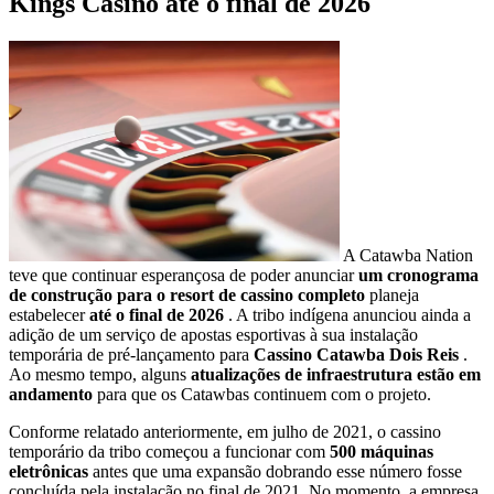
Kings Casino até o final de 2026
A Catawba Nation
teve que continuar esperançosa de poder anunciar
um cronograma
de construção para o resort de cassino completo
planeja
estabelecer
até o final de 2026
. A tribo indígena anunciou ainda a
adição de um serviço de apostas esportivas à sua instalação
temporária de pré-lançamento para
Cassino Catawba Dois Reis
.
Ao mesmo tempo, alguns
atualizações de infraestrutura estão em
andamento
para que os Catawbas continuem com o projeto.
Conforme relatado anteriormente, em julho de 2021, o cassino
temporário da tribo começou a funcionar com
500 máquinas
eletrônicas
antes que uma expansão dobrando esse número fosse
concluída pela instalação no final de 2021. No momento, a empresa