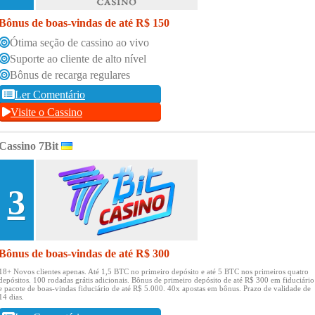
Bônus de boas-vindas de até R$ 150
Ótima seção de cassino ao vivo
Suporte ao cliente de alto nível
Bônus de recarga regulares
Ler Comentário
Visite o Cassino
Cassino 7Bit
3
Bônus de boas-vindas de até R$ 300
18+ Novos clientes apenas.
Até 1,5 BTC no primeiro depósito e até 5 BTC nos primeiros quatro
depósitos.
100 rodadas grátis adicionais.
Bônus de primeiro depósito de até R$ 300 em fiduciário
e pacote de boas-vindas fiduciário de até R$ 5.000.
40x apostas em bônus.
Prazo de validade de
14 dias.