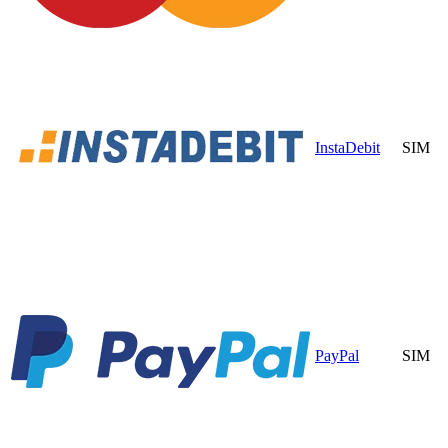
InstaDebit
SIM
PayPal
SIM