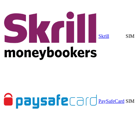
Skrill
SIM
PaySafeCard
SIM