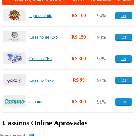
R$ 100
ler
94%
tigre dourado
R$ 150
ler
93%
Cassino de luxo
R$ 300
ler
92%
Cassino 7Bit
R$ 99
ler
91%
Cassino Yako
R$ 300
ler
91%
casumo
Cassinos Online Aprovados
tigre dourado