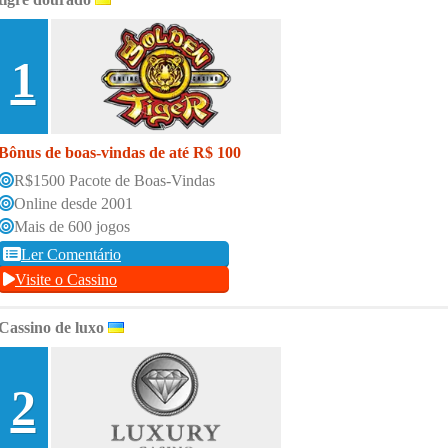
1
Bônus de boas-vindas de até R$ 100
R$1500 Pacote de Boas-Vindas
Online desde 2001
Mais de 600 jogos
Ler Comentário
Visite o Cassino
Cassino de luxo
2