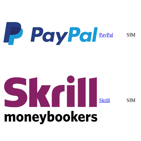
PayPal
SIM
Skrill
SIM