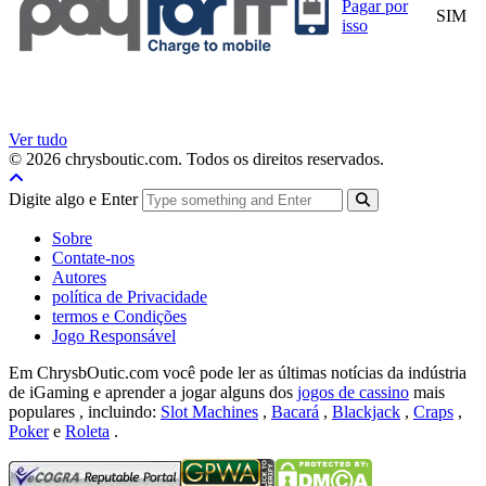
Pagar por
SIM
isso
Ver tudo
© 2026 chrysboutic.com. Todos os direitos reservados.
Digite algo e Enter
Sobre
Contate-nos
Autores
política de Privacidade
termos e Condições
Jogo Responsável
Em ChrysbOutic.com você pode ler as últimas notícias da indústria
de iGaming e aprender a jogar alguns dos
jogos de cassino
mais
populares , incluindo:
Slot Machines
,
Bacará
,
Blackjack
,
Craps
,
Poker
e
Roleta
.