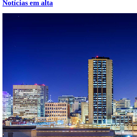
Notícias em alta