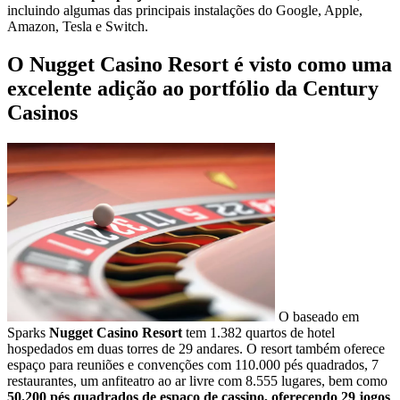
incluindo algumas das principais instalações do Google, Apple,
Amazon, Tesla e Switch.
O Nugget Casino Resort é visto como uma
excelente adição ao portfólio da Century
Casinos
O baseado em
Sparks
Nugget Casino Resort
tem 1.382 quartos de hotel
hospedados em duas torres de 29 andares. O resort também oferece
espaço para reuniões e convenções com 110.000 pés quadrados, 7
restaurantes, um anfiteatro ao ar livre com 8.555 lugares, bem como
50.200 pés quadrados de espaço de cassino, oferecendo 29 jogos