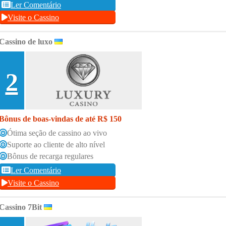
Ler Comentário
Visite o Cassino
Cassino de luxo
2
Bônus de boas-vindas de até R$ 150
Ótima seção de cassino ao vivo
Suporte ao cliente de alto nível
Bônus de recarga regulares
Ler Comentário
Visite o Cassino
Cassino 7Bit