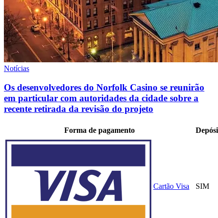
Notícias
Os desenvolvedores do Norfolk Casino se reunirão
em particular com autoridades da cidade sobre a
recente retirada da revisão do projeto
Forma de pagamento
Depósi
Cartão Visa
SIM