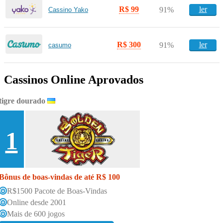
R$ 99
ler
91%
Cassino Yako
R$ 300
ler
91%
casumo
Cassinos Online Aprovados
tigre dourado
1
Bônus de boas-vindas de até R$ 100
R$1500 Pacote de Boas-Vindas
Online desde 2001
Mais de 600 jogos