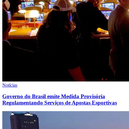
Notícias
Governo do Brasil emite Medida Provisória
Regulamentando Serviços de Apostas Esportivas