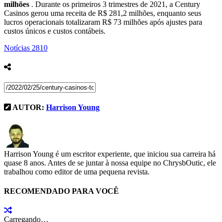
milhões
. Durante os primeiros 3 trimestres de 2021, a Century
Casinos gerou uma receita de R$ 281,2 milhões, enquanto seus
lucros operacionais totalizaram R$ 73 milhões após ajustes para
custos únicos e custos contábeis.
Notícias
2810
AUTOR:
Harrison Young
Harrison Young é um escritor experiente, que iniciou sua carreira há
quase 8 anos. Antes de se juntar à nossa equipe no ChrysbOutic, ele
trabalhou como editor de uma pequena revista.
RECOMENDADO PARA VOCÊ
Carregando…