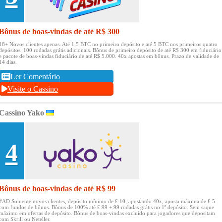
Bônus de boas-vindas de até R$ 300
18+ Novos clientes apenas.
Até 1,5 BTC no primeiro depósito e até 5 BTC nos primeiros quatro
depósitos.
100 rodadas grátis adicionais.
Bônus de primeiro depósito de até R$ 300 em fiduciário
e pacote de boas-vindas fiduciário de até R$ 5.000.
40x apostas em bônus.
Prazo de validade de
14 dias.
Ler Comentário
Visite o Cassino
Cassino Yako
4
Bônus de boas-vindas de até R$ 99
#AD Somente novos clientes, depósito mínimo de £ 10, apostando 40x, aposta máxima de £ 5
com fundos de bônus.
Bônus de 100% até £ 99 + 99 rodadas grátis no 1º depósito.
Sem saque
máximo em ofertas de depósito.
Bônus de boas-vindas excluído para jogadores que depositam
com Skrill ou Neteller.