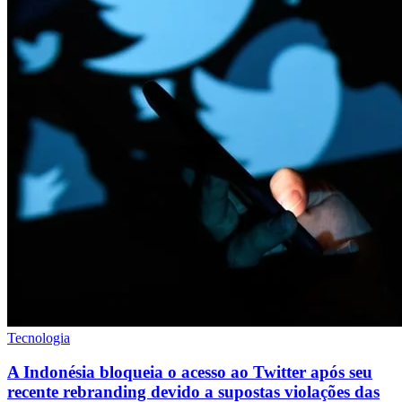
Tecnologia
A Indonésia bloqueia o acesso ao Twitter após seu
recente rebranding devido a supostas violações das