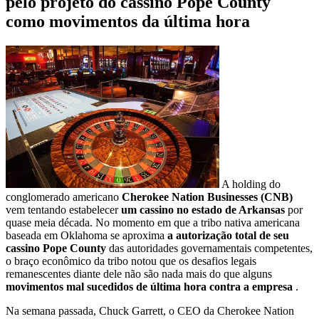
pelo projeto do cassino Pope County
como movimentos da última hora
A holding do
conglomerado americano
Cherokee Nation Businesses (CNB)
vem tentando estabelecer
um cassino no estado de Arkansas
por
quase meia década. No momento em que a tribo nativa americana
baseada em Oklahoma se aproxima
a autorização total de seu
cassino Pope County
das autoridades governamentais competentes,
o braço econômico da tribo notou que os desafios legais
remanescentes diante dele não são nada mais do que alguns
movimentos mal sucedidos de última hora contra a empresa
.
Na semana passada, Chuck Garrett, o CEO da Cherokee Nation