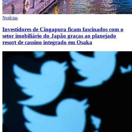
Notícias
Investidores de Cingapura ficam fascinados com o
setor imobiliário do Japão graças ao planejado
resort de cassino integrado em Osaka