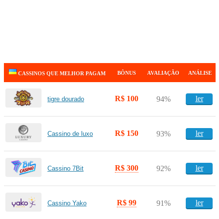
BÔNUS
AVALIAÇÃO
ANÁLISE
CASSINOS QUE MELHOR PAGAM
R$ 100
ler
94%
tigre dourado
R$ 150
ler
93%
Cassino de luxo
R$ 300
ler
92%
Cassino 7Bit
R$ 99
ler
91%
Cassino Yako