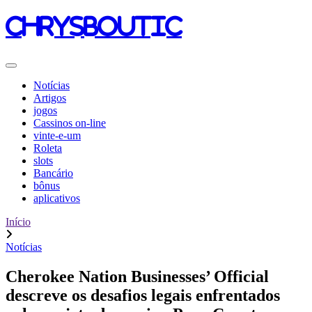
chrysboutic
Notícias
Artigos
jogos
Cassinos on-line
vinte-e-um
Roleta
slots
Bancário
bônus
aplicativos
Início
Notícias
Cherokee Nation Businesses’ Official
descreve os desafios legais enfrentados