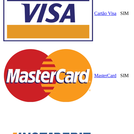
Cartão Visa
SIM
MasterCard
SIM