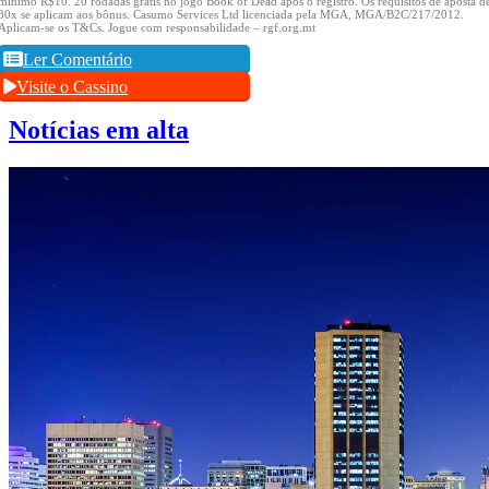
mínimo R$10.
20 rodadas grátis no jogo Book of Dead após o registro.
Os requisitos de aposta d
30x se aplicam aos bônus.
Casumo Services Ltd licenciada pela MGA, MGA/B2C/217/2012.
Aplicam-se os T&Cs.
Jogue com responsabilidade – rgf.org.mt
Ler Comentário
Visite o Cassino
Notícias em alta