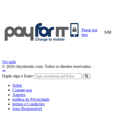
Pagar por
SIM
isso
Ver tudo
© 2026 chrysboutic.com. Todos os direitos reservados.
Digite algo e Enter
Sobre
Contate-nos
Autores
política de Privacidade
termos e Condições
Jogo Responsável