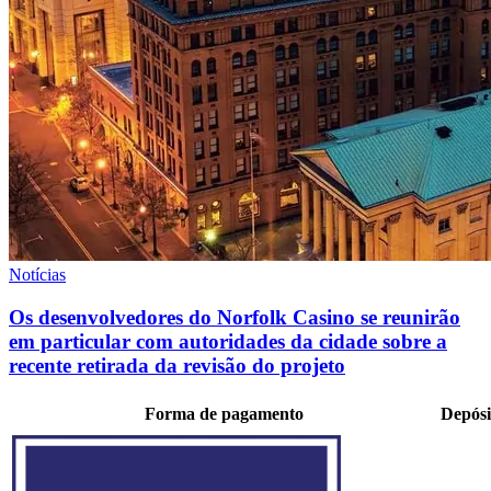
Notícias
Os desenvolvedores do Norfolk Casino se reunirão
em particular com autoridades da cidade sobre a
recente retirada da revisão do projeto
Forma de pagamento
Depósi