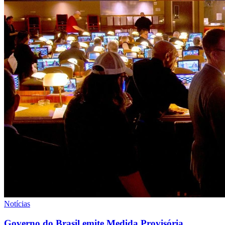
Notícias
Governo do Brasil emite Medida Provisória