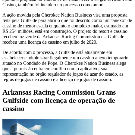
Casino, também foi incluído no processo como autor.
A ação movida pela Cherokee Nation Business visa uma proposta
feita pela Gulfside para abrir o que foi descrito como um “anexo” de
cassino de menor escala enquanto o complexo maior, estimado em
R$ 254 milhões, está em construção. O projeto do resort e cassino
recebeu luz verde da Arkansas Racing Commission e a Gulfside
recebeu uma licença de cassino em julho de 2020.
De acordo com o processo, a Gulfside está atualmente em
estabelecer e administrar ilegalmente um cassino anexo temporário
situado no Condado de Pope. O Cherokee Nation Business alega
que a permissão entra em conflito com o aplicativo, sua
representação no órgão regulador de jogos de azar do estado, as
regras de jogos de cassino e a licença de jogos de cassino.
Arkansas Racing Commission Grans
Gulfside com licença de operação de
cassino