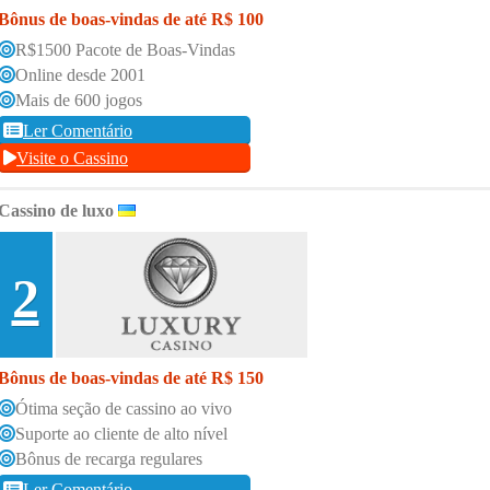
Bônus de boas-vindas de até R$ 100
R$1500 Pacote de Boas-Vindas
Online desde 2001
Mais de 600 jogos
Ler Comentário
Visite o Cassino
Cassino de luxo
2
Bônus de boas-vindas de até R$ 150
Ótima seção de cassino ao vivo
Suporte ao cliente de alto nível
Bônus de recarga regulares
Ler Comentário