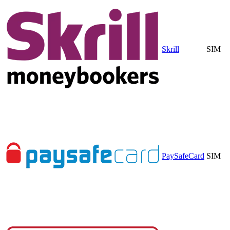
Skrill
SIM
PaySafeCard
SIM