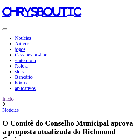
chrysboutic
Notícias
Artigos
jogos
Cassinos on-line
vinte-e-um
Roleta
slots
Bancário
bônus
aplicativos
Início
Notícias
O Comitê do Conselho Municipal aprova
a proposta atualizada do Richmond