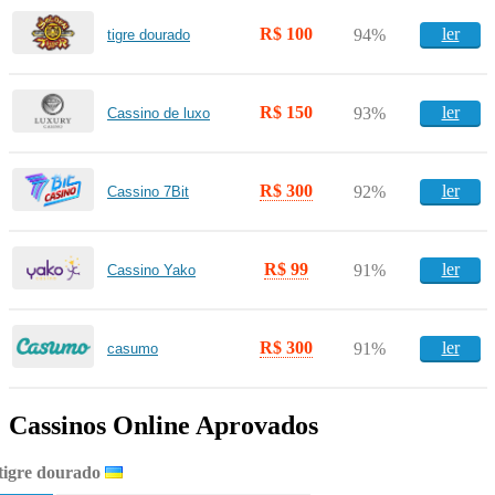
R$ 100
ler
94%
tigre dourado
R$ 150
ler
93%
Cassino de luxo
R$ 300
ler
92%
Cassino 7Bit
R$ 99
ler
91%
Cassino Yako
R$ 300
ler
91%
casumo
Cassinos Online Aprovados
tigre dourado