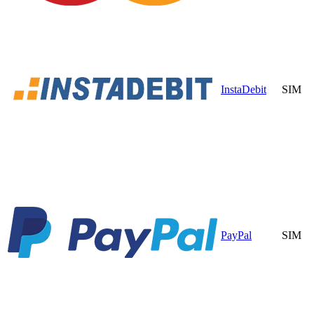
InstaDebit
SIM
PayPal
SIM