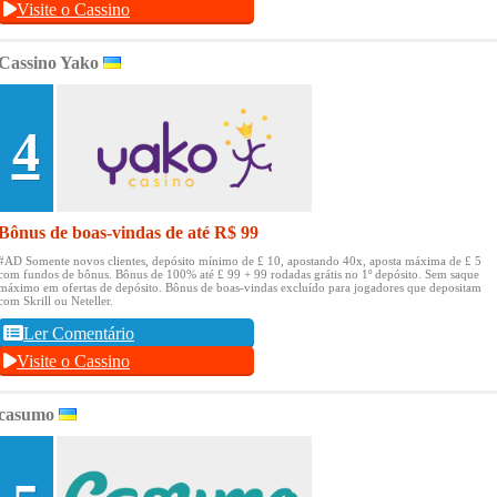
Visite o Cassino
Cassino Yako
4
Bônus de boas-vindas de até R$ 99
#AD Somente novos clientes, depósito mínimo de £ 10, apostando 40x, aposta máxima de £ 5
com fundos de bônus.
Bônus de 100% até £ 99 + 99 rodadas grátis no 1º depósito.
Sem saque
máximo em ofertas de depósito.
Bônus de boas-vindas excluído para jogadores que depositam
com Skrill ou Neteller.
Ler Comentário
Visite o Cassino
casumo