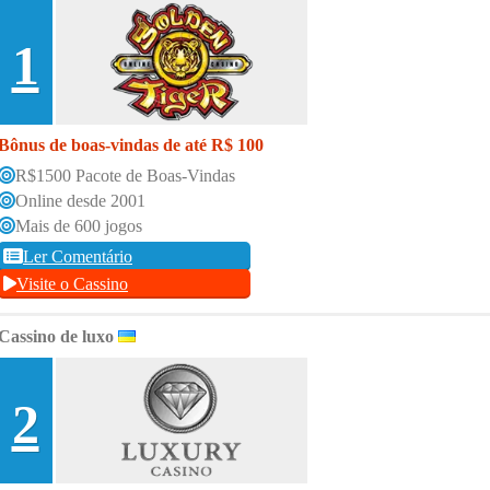
1
Bônus de boas-vindas de até R$ 100
R$1500 Pacote de Boas-Vindas
Online desde 2001
Mais de 600 jogos
Ler Comentário
Visite o Cassino
Cassino de luxo
2