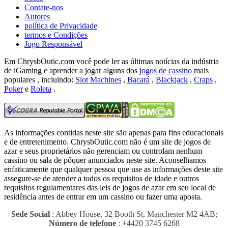
Contate-nos
Autores
política de Privacidade
termos e Condições
Jogo Responsável
Em ChrysbOutic.com você pode ler as últimas notícias da indústria
de iGaming e aprender a jogar alguns dos
jogos de cassino
mais
populares , incluindo:
Slot Machines
,
Bacará
,
Blackjack
,
Craps
,
Poker
e
Roleta
.
As informações contidas neste site são apenas para fins educacionais
e de entretenimento.
ChrysbOutic.com não é um site de jogos de
azar e seus proprietários não gerenciam ou controlam nenhum
cassino ou sala de pôquer anunciados neste site.
Aconselhamos
enfaticamente que qualquer pessoa que use as informações deste site
assegure-se de atender a todos os requisitos de idade e outros
requisitos regulamentares das leis de jogos de azar em seu local de
residência antes de entrar em um cassino ou fazer uma aposta.
Sede Social
: Abbey House, 32 Booth St, Manchester M2 4AB;
Número de telefone
: +4420 3745 6268