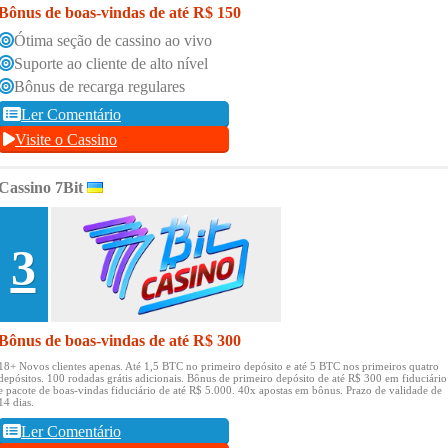
Bônus de boas-vindas de até R$ 150
Ótima seção de cassino ao vivo
Suporte ao cliente de alto nível
Bônus de recarga regulares
Ler Comentário
Visite o Cassino
Cassino 7Bit
3
Bônus de boas-vindas de até R$ 300
18+ Novos clientes apenas.
Até 1,5 BTC no primeiro depósito e até 5 BTC nos primeiros quatro
depósitos.
100 rodadas grátis adicionais.
Bônus de primeiro depósito de até R$ 300 em fiduciário
e pacote de boas-vindas fiduciário de até R$ 5.000.
40x apostas em bônus.
Prazo de validade de
14 dias.
Ler Comentário