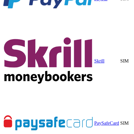
Skrill
SIM
PaySafeCard
SIM