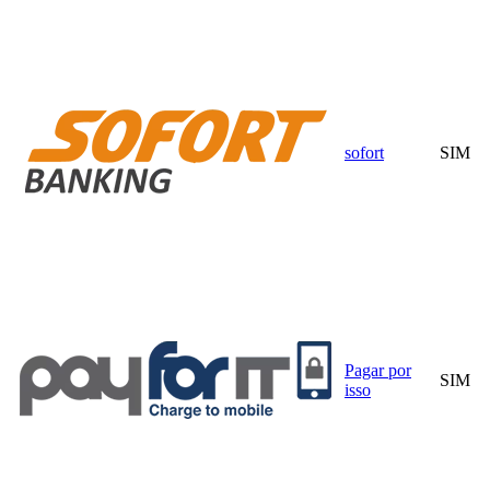
sofort
SIM
Pagar por
SIM
isso