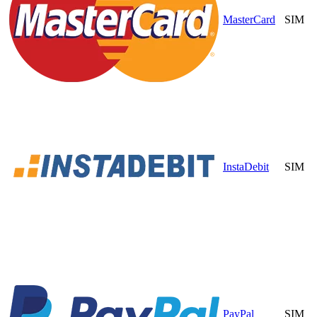
MasterCard
SIM
InstaDebit
SIM
PayPal
SIM