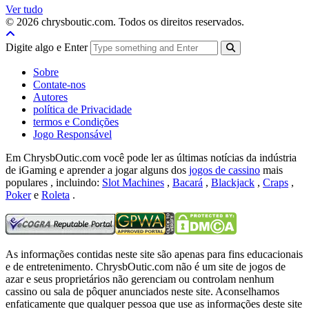
Ver tudo
© 2026 chrysboutic.com. Todos os direitos reservados.
Digite algo e Enter
Sobre
Contate-nos
Autores
política de Privacidade
termos e Condições
Jogo Responsável
Em ChrysbOutic.com você pode ler as últimas notícias da indústria
de iGaming e aprender a jogar alguns dos
jogos de cassino
mais
populares , incluindo:
Slot Machines
,
Bacará
,
Blackjack
,
Craps
,
Poker
e
Roleta
.
As informações contidas neste site são apenas para fins educacionais
e de entretenimento.
ChrysbOutic.com não é um site de jogos de
azar e seus proprietários não gerenciam ou controlam nenhum
cassino ou sala de pôquer anunciados neste site.
Aconselhamos
enfaticamente que qualquer pessoa que use as informações deste site