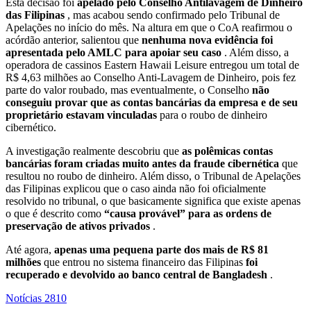
Esta decisão foi
apelado pelo Conselho Antilavagem de Dinheiro
das Filipinas
, mas acabou sendo confirmado pelo Tribunal de
Apelações no início do mês. Na altura em que o CoA reafirmou o
acórdão anterior, salientou que
nenhuma nova evidência foi
apresentada pelo AMLC para apoiar seu caso
. Além disso, a
operadora de cassinos Eastern Hawaii Leisure entregou um total de
R$ 4,63 milhões ao Conselho Anti-Lavagem de Dinheiro, pois fez
parte do valor roubado, mas eventualmente, o Conselho
não
conseguiu provar que as contas bancárias da empresa e de seu
proprietário estavam vinculadas
para o roubo de dinheiro
cibernético.
A investigação realmente descobriu que
as polêmicas contas
bancárias foram criadas muito antes da fraude cibernética
que
resultou no roubo de dinheiro. Além disso, o Tribunal de Apelações
das Filipinas explicou que o caso ainda não foi oficialmente
resolvido no tribunal, o que basicamente significa que existe apenas
o que é descrito como
“causa provável” para as ordens de
preservação de ativos privados
.
Até agora,
apenas uma pequena parte dos mais de R$ 81
milhões
que entrou no sistema financeiro das Filipinas
foi
recuperado e devolvido ao banco central de Bangladesh
.
Notícias
2810