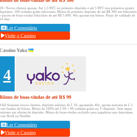
Bônus de boas-vindas de até R$ 300
18+ Novos clientes apenas.
Até 1,5 BTC no primeiro depósito e até 5 BTC nos primeiros quatro
depósitos.
100 rodadas grátis adicionais.
Bônus de primeiro depósito de até R$ 300 em fiduciário
e pacote de boas-vindas fiduciário de até R$ 5.000.
40x apostas em bônus.
Prazo de validade de
14 dias.
Ler Comentário
Visite o Cassino
Cassino Yako
4
Bônus de boas-vindas de até R$ 99
#AD Somente novos clientes, depósito mínimo de £ 10, apostando 40x, aposta máxima de £ 5
com fundos de bônus.
Bônus de 100% até £ 99 + 99 rodadas grátis no 1º depósito.
Sem saque
máximo em ofertas de depósito.
Bônus de boas-vindas excluído para jogadores que depositam
com Skrill ou Neteller.
Ler Comentário
Visite o Cassino