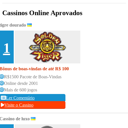
Cassinos Online Aprovados
tigre dourado
1
Bônus de boas-vindas de até R$ 100
R$1500 Pacote de Boas-Vindas
Online desde 2001
Mais de 600 jogos
Ler Comentário
Visite o Cassino
Cassino de luxo