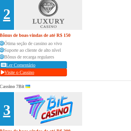
2
Bônus de boas-vindas de até R$ 150
Ótima seção de cassino ao vivo
Suporte ao cliente de alto nível
Bônus de recarga regulares
Ler Comentário
Visite o Cassino
Cassino 7Bit
3