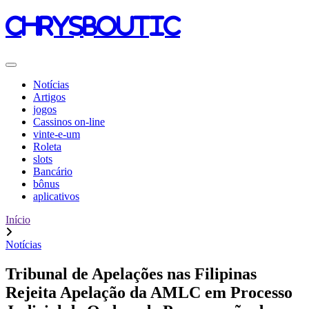
chrysboutic
Notícias
Artigos
jogos
Cassinos on-line
vinte-e-um
Roleta
slots
Bancário
bônus
aplicativos
Início
Notícias
Tribunal de Apelações nas Filipinas
Rejeita Apelação da AMLC em Processo