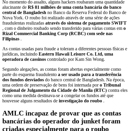
No momento do assalto, alguns hackers roubaram uma quantidade
alucinante de
R$ 81 milhões de uma conta bancária do banco
central de Bangladesh
no Banco da Reserva Federal do Banco de
Nova York. O roubo foi realizado através de uma série de ações
fraudulentas realizadas
através do sistema de pagamento SWIFT
, com o dinheiro roubado sendo transferido para várias contas em
o
Rizal Commercial Banking Corp (RCBC) com sede nas
Filipinas
.
As contas usadas para fraude a toleram a diferentes pessoas físicas e
jurídicas, incluindo
Eastern Hawaii Leisure Co. Ltd, uma
operadora de cassinos
controlado por Kam Sin Wong.
Segundo alegações, as contas foram abertas especialmente como
parte do esquema fraudulento
a ser usado para a transferência
dos fundos desviados
do banco central de Bangladesh. Na época,
uma ordem de preservação de bens foi internada por
o Tribunal
Regional de Julgamento da Cidade de Manila (RTC)
contra eles
como uma medida destinava-se a congelar os fundos até que
houvesse alguns resultados de
investigação do roubo
.
AMLC incapaz de provar que as contas
bancárias do operador do junket foram
criadas especialmente para o roubo