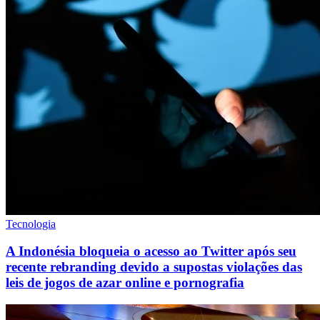
Tecnologia
A Indonésia bloqueia o acesso ao Twitter após seu
recente rebranding devido a supostas violações das
leis de jogos de azar online e pornografia