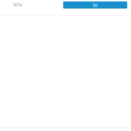
ler
91%