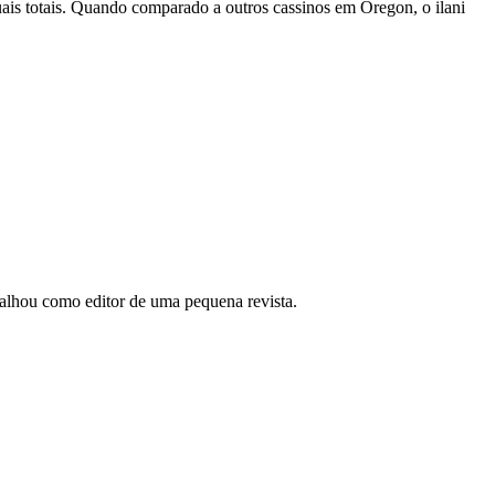
ais totais. Quando comparado a outros cassinos em Oregon, o ilani
abalhou como editor de uma pequena revista.