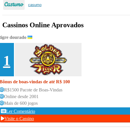
casumo
Cassinos Online Aprovados
tigre dourado
1
Bônus de boas-vindas de até R$ 100
R$1500 Pacote de Boas-Vindas
Online desde 2001
Mais de 600 jogos
Ler Comentário
Visite o Cassino