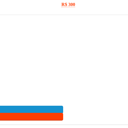
R$ 300