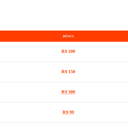
BÔNUS
R$ 100
R$ 150
R$ 300
R$ 99