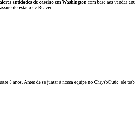
iores entidades de cassino em Washington
com base nas vendas anu
assino do estado de Beaver.
quase 8 anos. Antes de se juntar à nossa equipe no ChrysbOutic, ele tr