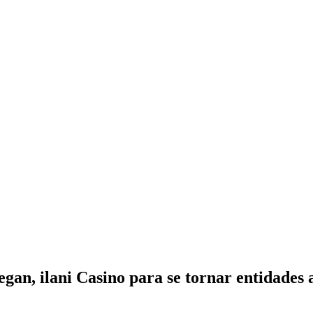
egan, ilani Casino para se tornar entidades