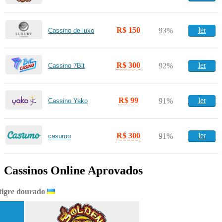
R$ 150
ler
93%
Cassino de luxo
R$ 300
ler
92%
Cassino 7Bit
R$ 99
ler
91%
Cassino Yako
R$ 300
ler
91%
casumo
Cassinos Online Aprovados
tigre dourado