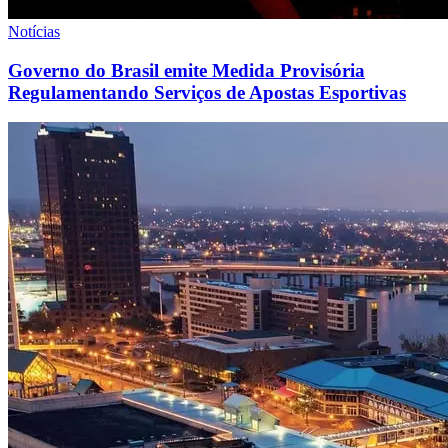
Notícias
Governo do Brasil emite Medida Provisória
Regulamentando Serviços de Apostas Esportivas