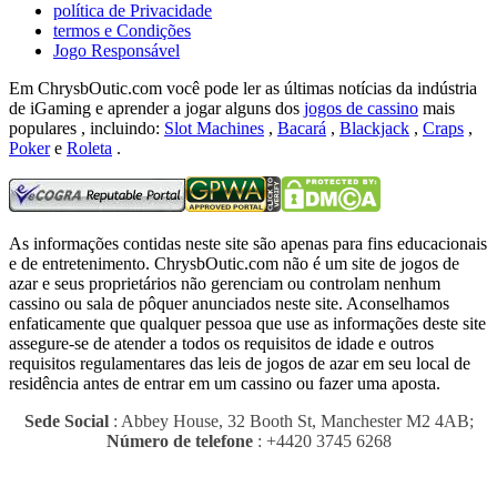
política de Privacidade
termos e Condições
Jogo Responsável
Em ChrysbOutic.com você pode ler as últimas notícias da indústria
de iGaming e aprender a jogar alguns dos
jogos de cassino
mais
populares , incluindo:
Slot Machines
,
Bacará
,
Blackjack
,
Craps
,
Poker
e
Roleta
.
As informações contidas neste site são apenas para fins educacionais
e de entretenimento.
ChrysbOutic.com não é um site de jogos de
azar e seus proprietários não gerenciam ou controlam nenhum
cassino ou sala de pôquer anunciados neste site.
Aconselhamos
enfaticamente que qualquer pessoa que use as informações deste site
assegure-se de atender a todos os requisitos de idade e outros
requisitos regulamentares das leis de jogos de azar em seu local de
residência antes de entrar em um cassino ou fazer uma aposta.
Sede Social
: Abbey House, 32 Booth St, Manchester M2 4AB;
Número de telefone
: +4420 3745 6268