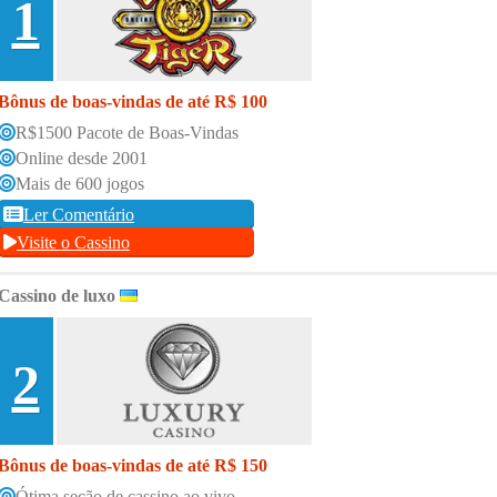
1
Bônus de boas-vindas de até R$ 100
R$1500 Pacote de Boas-Vindas
Online desde 2001
Mais de 600 jogos
Ler Comentário
Visite o Cassino
Cassino de luxo
2
Bônus de boas-vindas de até R$ 150
Ótima seção de cassino ao vivo