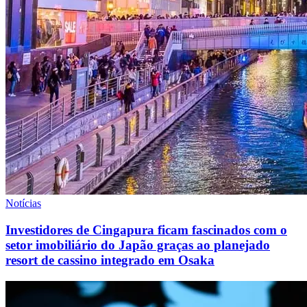
Notícias
Investidores de Cingapura ficam fascinados com o
setor imobiliário do Japão graças ao planejado
resort de cassino integrado em Osaka