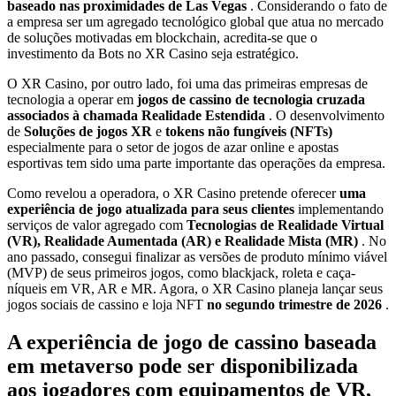
baseado nas proximidades de Las Vegas
. Considerando o fato de
a empresa ser um agregado tecnológico global que atua no mercado
de soluções motivadas em blockchain, acredita-se que o
investimento da Bots no XR Casino seja estratégico.
O XR Casino, por outro lado, foi uma das primeiras empresas de
tecnologia a operar em
jogos de cassino de tecnologia cruzada
associados à chamada Realidade Estendida
. O desenvolvimento
de
Soluções de jogos XR
e
tokens não fungíveis (NFTs)
especialmente para o setor de jogos de azar online e apostas
esportivas tem sido uma parte importante das operações da empresa.
Como revelou a operadora, o XR Casino pretende oferecer
uma
experiência de jogo atualizada para seus clientes
implementando
serviços de valor agregado com
Tecnologias de Realidade Virtual
(VR), Realidade Aumentada (AR) e Realidade Mista (MR)
. No
ano passado, consegui finalizar as versões de produto mínimo viável
(MVP) de seus primeiros jogos, como blackjack, roleta e caça-
níqueis em VR, AR e MR. Agora, o XR Casino planeja lançar seus
jogos sociais de cassino e loja NFT
no segundo trimestre de 2026
.
A experiência de jogo de cassino baseada
em metaverso pode ser disponibilizada
aos jogadores com equipamentos de VR,