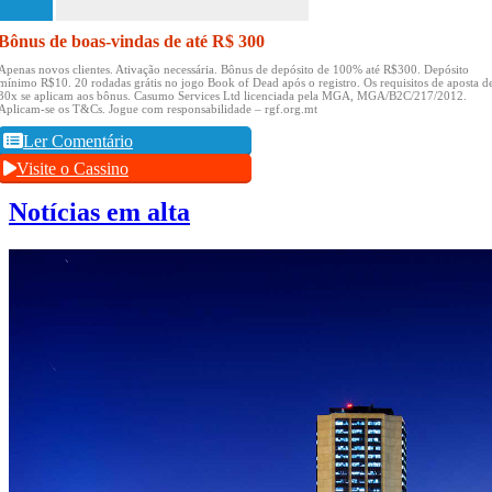
Bônus de boas-vindas de até R$ 300
Apenas novos clientes.
Ativação necessária.
Bônus de depósito de 100% até R$300.
Depósito
mínimo R$10.
20 rodadas grátis no jogo Book of Dead após o registro.
Os requisitos de aposta d
30x se aplicam aos bônus.
Casumo Services Ltd licenciada pela MGA, MGA/B2C/217/2012.
Aplicam-se os T&Cs.
Jogue com responsabilidade – rgf.org.mt
Ler Comentário
Visite o Cassino
Notícias em alta