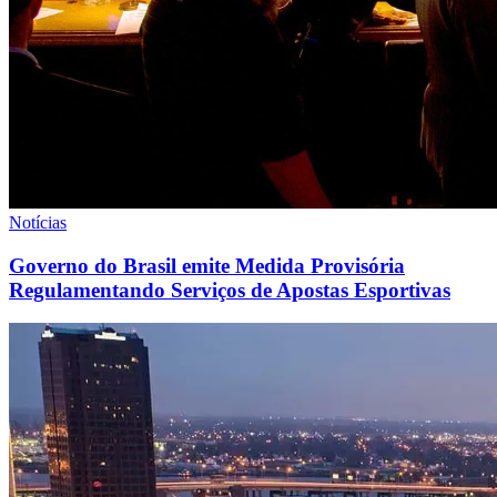
Notícias
Governo do Brasil emite Medida Provisória
Regulamentando Serviços de Apostas Esportivas