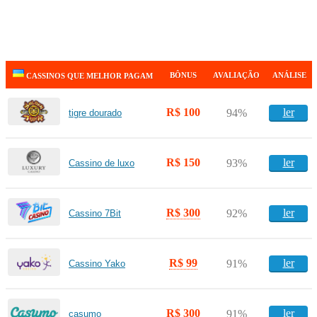
BÔNUS
AVALIAÇÃO
ANÁLISE
CASSINOS QUE MELHOR PAGAM
R$ 100
ler
94%
tigre dourado
R$ 150
ler
93%
Cassino de luxo
R$ 300
ler
92%
Cassino 7Bit
R$ 99
ler
91%
Cassino Yako
R$ 300
ler
91%
casumo