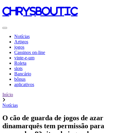
chrysboutic
Notícias
Artigos
jogos
Cassinos on-line
vinte-e-um
Roleta
slots
Bancário
bônus
aplicativos
Início
Notícias
O cão de guarda de jogos de azar
dinamarquês tem permissão para