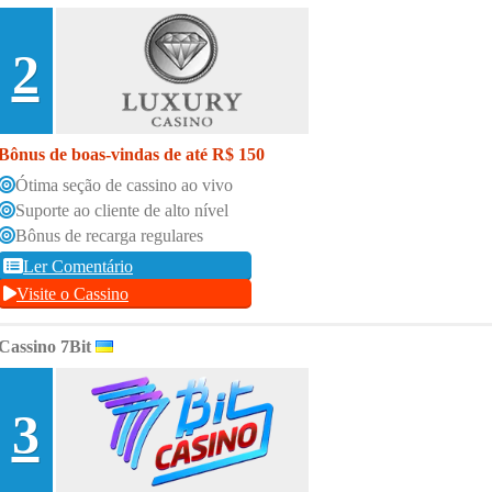
2
Bônus de boas-vindas de até R$ 150
Ótima seção de cassino ao vivo
Suporte ao cliente de alto nível
Bônus de recarga regulares
Ler Comentário
Visite o Cassino
Cassino 7Bit
3