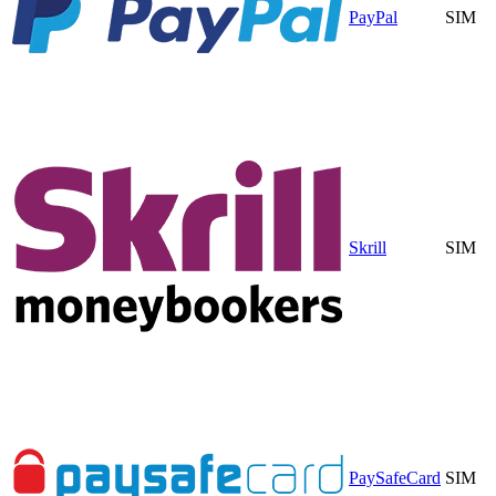
PayPal
SIM
Skrill
SIM
PaySafeCard
SIM