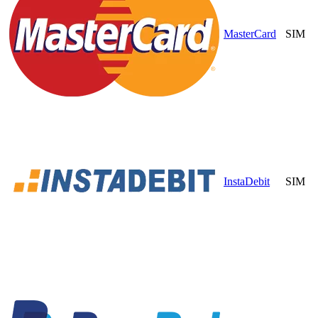
MasterCard
SIM
InstaDebit
SIM