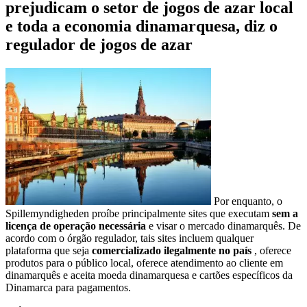
prejudicam o setor de jogos de azar local
e toda a economia dinamarquesa, diz o
regulador de jogos de azar
Por enquanto, o
Spillemyndigheden proíbe principalmente sites que executam
sem a
licença de operação necessária
e visar o mercado dinamarquês. De
acordo com o órgão regulador, tais sites incluem qualquer
plataforma que seja
comercializado ilegalmente no país
, oferece
produtos para o público local, oferece atendimento ao cliente em
dinamarquês e aceita moeda dinamarquesa e cartões específicos da
Dinamarca para pagamentos.