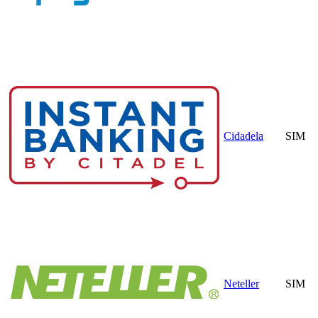
Cidadela
SIM
Neteller
SIM