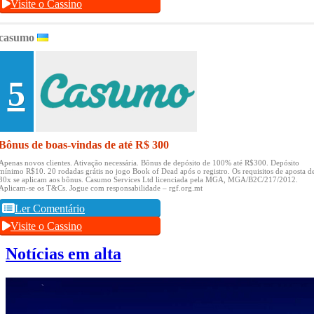
Visite o Cassino
casumo
5
Bônus de boas-vindas de até R$ 300
Apenas novos clientes.
Ativação necessária.
Bônus de depósito de 100% até R$300.
Depósito
mínimo R$10.
20 rodadas grátis no jogo Book of Dead após o registro.
Os requisitos de aposta d
30x se aplicam aos bônus.
Casumo Services Ltd licenciada pela MGA, MGA/B2C/217/2012.
Aplicam-se os T&Cs.
Jogue com responsabilidade – rgf.org.mt
Ler Comentário
Visite o Cassino
Notícias em alta