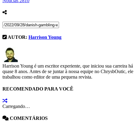
Notícias
2810
AUTOR:
Harrison Young
Harrison Young é um escritor experiente, que iniciou sua carreira há
quase 8 anos. Antes de se juntar à nossa equipe no ChrysbOutic, ele
trabalhou como editor de uma pequena revista.
RECOMENDADO PARA VOCÊ
Carregando…
COMENTÁRIOS