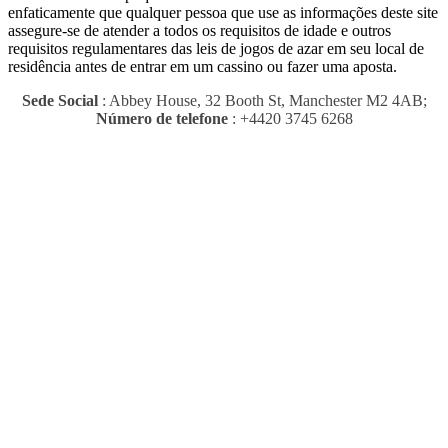
enfaticamente que qualquer pessoa que use as informações deste site
assegure-se de atender a todos os requisitos de idade e outros
requisitos regulamentares das leis de jogos de azar em seu local de
residência antes de entrar em um cassino ou fazer uma aposta.
Sede Social
: Abbey House, 32 Booth St, Manchester M2 4AB;
Número de telefone
: +4420 3745 6268