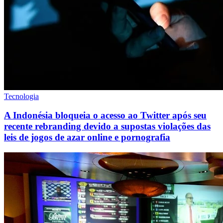
Tecnologia
A Indonésia bloqueia o acesso ao Twitter após seu
recente rebranding devido a supostas violações das
leis de jogos de azar online e pornografia