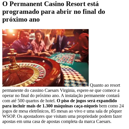
O Permanent Casino Resort está
programado para abrir no final do
próximo ano
Quanto ao resort
permanente do cassino Caesars Virginia, espere-se que comece a
operar no final do próximo ano. A instalação permanente contará
com até 500 quartos de hotel.
O piso de jogos será expandido
para incluir mais de 1.300 máquinas caça-níqueis
bem como 24
jogos de mesa eletrônicos, 85 mesas ao vivo e uma sala de pôquer
WSOP. Os apostadores que visitam uma propriedade podem fazer
apostas em uma casa de apostas completa da marca Caesars.