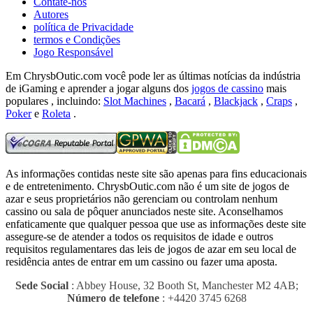
Contate-nos
Autores
política de Privacidade
termos e Condições
Jogo Responsável
Em ChrysbOutic.com você pode ler as últimas notícias da indústria
de iGaming e aprender a jogar alguns dos
jogos de cassino
mais
populares , incluindo:
Slot Machines
,
Bacará
,
Blackjack
,
Craps
,
Poker
e
Roleta
.
As informações contidas neste site são apenas para fins educacionais
e de entretenimento.
ChrysbOutic.com não é um site de jogos de
azar e seus proprietários não gerenciam ou controlam nenhum
cassino ou sala de pôquer anunciados neste site.
Aconselhamos
enfaticamente que qualquer pessoa que use as informações deste site
assegure-se de atender a todos os requisitos de idade e outros
requisitos regulamentares das leis de jogos de azar em seu local de
residência antes de entrar em um cassino ou fazer uma aposta.
Sede Social
: Abbey House, 32 Booth St, Manchester M2 4AB;
Número de telefone
: +4420 3745 6268