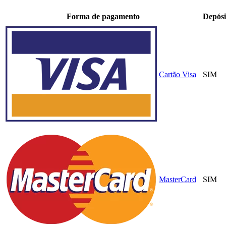
Forma de pagamento
Depósi
Cartão Visa
SIM
MasterCard
SIM