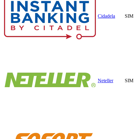
Cidadela
SIM
Neteller
SIM