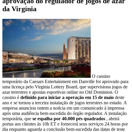
aprovação do regulador de jogos de azar
da Virgínia
O cassino
temporário da Caesars Entertainment em Danville foi aprovado para
uma licença pelo Virginia Lottery Board, que supervisiona jogos de
azar terrestres e apostas esportivas online no Old Dominion. O
cassino é
definido para iniciar a operação em 15 de maio
deste
ano e se tornou a terceira instalação de jogos terrestres no estado. A
empresa anunciou ontem a notícia em um comunicado à imprensa
após uma audiência bem-sucedida do órgão regulador. A instalação
temporária, que
se espalha por 40.000 pés quadrados
, abrirá
portas aos clientes às 10h ET e fornecerá seus serviços 24 horas por
dia enquanto aguarda a conclusão bem-sucedida das datas de teste