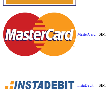
MasterCard
SIM
InstaDebit
SIM