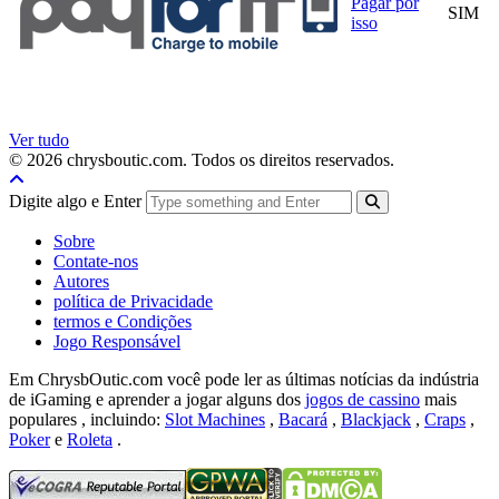
Pagar por
SIM
isso
Ver tudo
© 2026 chrysboutic.com. Todos os direitos reservados.
Digite algo e Enter
Sobre
Contate-nos
Autores
política de Privacidade
termos e Condições
Jogo Responsável
Em ChrysbOutic.com você pode ler as últimas notícias da indústria
de iGaming e aprender a jogar alguns dos
jogos de cassino
mais
populares , incluindo:
Slot Machines
,
Bacará
,
Blackjack
,
Craps
,
Poker
e
Roleta
.