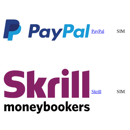
PayPal
SIM
Skrill
SIM