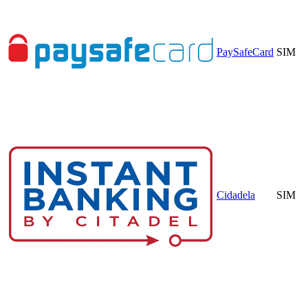
PaySafeCard
SIM
Cidadela
SIM