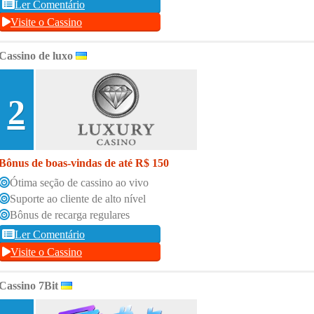
Ler Comentário
Visite o Cassino
Cassino de luxo
2
Bônus de boas-vindas de até R$ 150
Ótima seção de cassino ao vivo
Suporte ao cliente de alto nível
Bônus de recarga regulares
Ler Comentário
Visite o Cassino
Cassino 7Bit