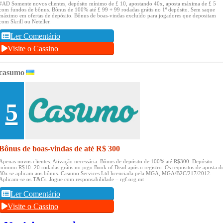
#AD Somente novos clientes, depósito mínimo de £ 10, apostando 40x, aposta máxima de £ 5
com fundos de bônus.
Bônus de 100% até £ 99 + 99 rodadas grátis no 1º depósito.
Sem saque
máximo em ofertas de depósito.
Bônus de boas-vindas excluído para jogadores que depositam
com Skrill ou Neteller.
Ler Comentário
Visite o Cassino
casumo
5
Bônus de boas-vindas de até R$ 300
Apenas novos clientes.
Ativação necessária.
Bônus de depósito de 100% até R$300.
Depósito
mínimo R$10.
20 rodadas grátis no jogo Book of Dead após o registro.
Os requisitos de aposta d
30x se aplicam aos bônus.
Casumo Services Ltd licenciada pela MGA, MGA/B2C/217/2012.
Aplicam-se os T&Cs.
Jogue com responsabilidade – rgf.org.mt
Ler Comentário
Visite o Cassino