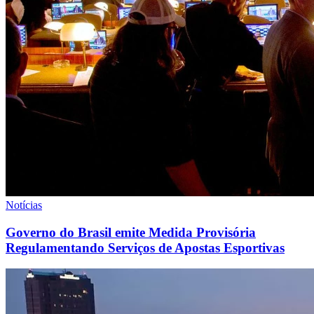
Notícias
Governo do Brasil emite Medida Provisória
Regulamentando Serviços de Apostas Esportivas