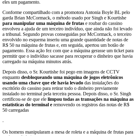
eles um pagamento.
Conforme compartilhado com a promotora Antonia Boyle BL pelo
garda Brian McCormack, o método usado por Singh e Kourtishe
para manipular uma máquina de frutas
e roubar do cassino
envolveu a ajuda de um terceiro indivíduo, que ainda não foi levado
a tribunal. Segundo provas conseguidas por McCormack, o terceiro
envolvido no esquema inseriu uma grande quantidade de notas de
R$ 50 na máquina de frutas e, em seguida, apertou um botão de
pagamento. Essa ação fez com que a máquina gerasse um ticket para
permitir que o indivíduo sacasse para recuperar o dinheiro que havia
carregado na máquina minutos atrás.
Depois disso, o Sr. Kourtishe foi pego em imagens de CCTV
enquanto
desbloqueando uma máquina de jogos eletrônicos
usando uma chave que ele havia levado
das instalações do
escritório do cassino para retirar todo o dinheiro previamente
instalado no terminal pela terceira pessoa. Depois disso, o Sr. Singh
certificou-se de que ele
limpou todas as transações na máquina
as
estatísticas do terminal e
removendo os registros das notas de R$
50 carregadas
.
Os homens manipularam a mesa de roleta e a máquina de frutas para