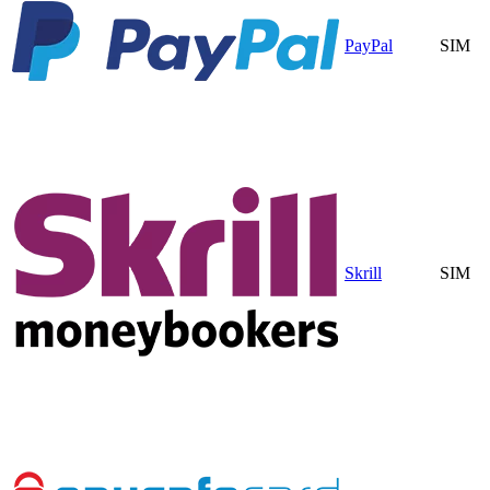
PayPal
SIM
Skrill
SIM