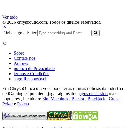
Ver tudo
© 2026 chrysboutic.com. Todos os direitos reservados.
Digite algo e Enter
◎
Sobre
Contate-nos
Autores
política de Privacidade
termos e Condições
Jogo Responsável
Em ChrysbOutic.com você pode ler as últimas notícias da indústria
de iGaming e aprender a jogar alguns dos
jogos de cassino
mais
populares , incluindo:
Slot Machines
,
Bacará
,
Blackjack
,
Craps
,
Poker
e
Roleta
.