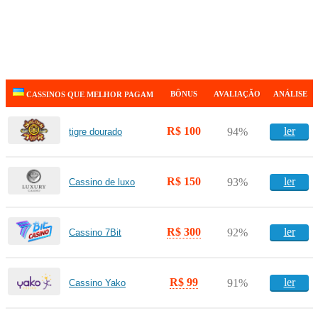
BÔNUS
AVALIAÇÃO
ANÁLISE
CASSINOS QUE MELHOR PAGAM
R$ 100
ler
94%
tigre dourado
R$ 150
ler
93%
Cassino de luxo
R$ 300
ler
92%
Cassino 7Bit
R$ 99
ler
91%
Cassino Yako