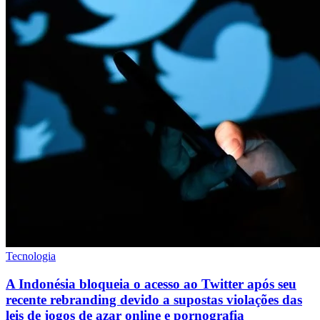
Tecnologia
A Indonésia bloqueia o acesso ao Twitter após seu
recente rebranding devido a supostas violações das
leis de jogos de azar online e pornografia