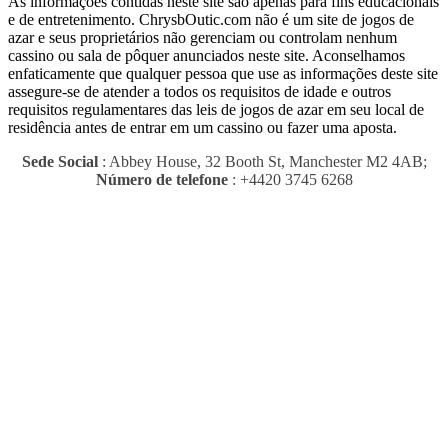
As informações contidas neste site são apenas para fins educacionais
e de entretenimento.
ChrysbOutic.com não é um site de jogos de
azar e seus proprietários não gerenciam ou controlam nenhum
cassino ou sala de pôquer anunciados neste site.
Aconselhamos
enfaticamente que qualquer pessoa que use as informações deste site
assegure-se de atender a todos os requisitos de idade e outros
requisitos regulamentares das leis de jogos de azar em seu local de
residência antes de entrar em um cassino ou fazer uma aposta.
Sede Social
: Abbey House, 32 Booth St, Manchester M2 4AB;
Número de telefone
: +4420 3745 6268