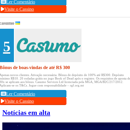
Ler Comentário
Visite o Cassino
casumo
5
Bônus de boas-vindas de até R$ 300
Apenas novos clientes.
Ativação necessária.
Bônus de depósito de 100% até R$300.
Depósito
mínimo R$10.
20 rodadas grátis no jogo Book of Dead após o registro.
Os requisitos de aposta d
30x se aplicam aos bônus.
Casumo Services Ltd licenciada pela MGA, MGA/B2C/217/2012.
Aplicam-se os T&Cs.
Jogue com responsabilidade – rgf.org.mt
Ler Comentário
Visite o Cassino
Notícias em alta